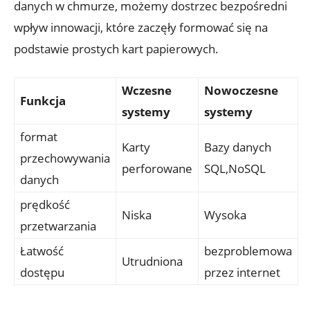
danych w chmurze, możemy dostrzec⁤ bezpośredni
wpływ ⁤innowacji,⁤ które⁤ zaczęły formować⁢ się ​na
podstawie prostych kart papierowych.
Wczesne
Nowoczesne
Funkcja
systemy
systemy
format
Karty
Bazy⁢ danych
przechowywania
perforowane
SQL,NoSQL
danych
prędkość
Niska
Wysoka
przetwarzania
Łatwość‌
bezproblemowa
Utrudniona
dostępu
przez internet