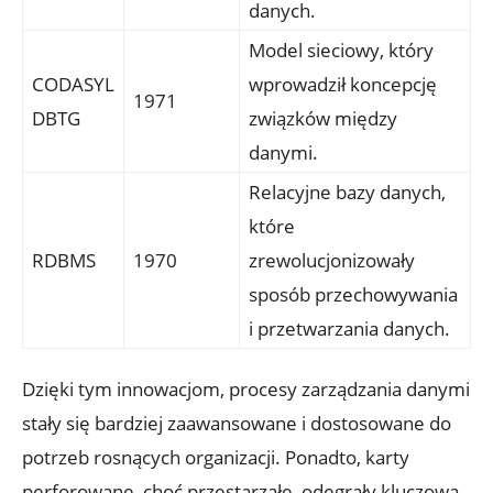
danych.
Model sieciowy, który
CODASYL
wprowadził koncepcję
1971
DBTG
związków​ między
danymi.
Relacyjne bazy danych,
które
RDBMS
1970
⁣zrewolucjonizowały
sposób przechowywania
i przetwarzania danych.
Dzięki tym ⁤innowacjom, procesy zarządzania danymi
stały się bardziej zaawansowane‌ i dostosowane do⁢
potrzeb rosnących organizacji. Ponadto, karty
perforowane, choć przestarzałe, odegrały kluczową‌