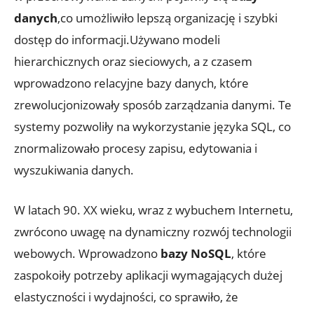
danych
,co umożliwiło lepszą ‍organizację i​ szybki
dostęp do​ informacji.Używano​ modeli
hierarchicznych oraz sieciowych,⁢ a z czasem
wprowadzono relacyjne⁣ bazy ​danych, które
zrewolucjonizowały sposób zarządzania danymi.‍ Te
⁤systemy pozwoliły⁢ na wykorzystanie ⁣języka SQL, co
znormalizowało procesy⁣ zapisu, edytowania i
wyszukiwania danych.
W latach 90. XX wieku, wraz z wybuchem Internetu,
zwrócono⁤ uwagę na dynamiczny⁤ rozwój technologii
webowych. Wprowadzono
bazy NoSQL
, które⁤
zaspokoiły potrzeby ⁢aplikacji wymagających ⁢dużej
elastyczności⁤ i wydajności, ‍co sprawiło, że