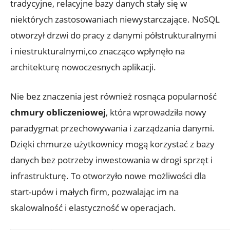
⁢tradycyjne, relacyjne bazy danych stały‍ się w
niektórych⁢ zastosowaniach niewystarczające.‍ NoSQL
otworzył drzwi do pracy z danymi‌ półstrukturalnymi
i niestrukturalnymi,co‌ znacząco wpłynęło na
architekturę nowoczesnych aplikacji.
Nie bez znaczenia⁢ jest⁢ również ⁣rosnąca ⁤popularność
chmury ⁤obliczeniowej
, która wprowadziła nowy
⁢paradygmat⁣ przechowywania i zarządzania danymi.
Dzięki​ chmurze ​użytkownicy mogą‍ korzystać z bazy
danych bez‌ potrzeby inwestowania w drogi​ sprzęt‌ i
⁢infrastrukturę. To otworzyło ⁢nowe możliwości⁤ dla
‍start-upów i małych​ firm, pozwalając ‍im na‌
skalowalność i‍ elastyczność ‌w ​operacjach.