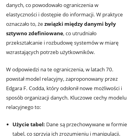
danych, co​ powodowało ⁣ograniczenia w
elastyczności ⁤i dostępie do informacji. W praktyce
oznaczało to, że
związki między danymi były
sztywno zdefiniowane
, ⁢co ‌utrudniało
przekształcanie i rozbudowę systemów w miarę
wzrastających potrzeb użytkowników.
W odpowiedzi na te ograniczenia, ⁤w⁢ latach ⁤70.
powstał⁢ model relacyjny, zaproponowany przez
Edgara‍ F. ⁤Codda,​ który​ odsłonił nowe możliwości i
⁤sposób organizacji danych. ⁣Kluczowe cechy ​modelu
relacyjnego to:
Użycie tabel:
Dane⁢ są przechowywane‍ w‌ formie
tabel, co sprzyja ich zrozumieniu ​i manipulacji.