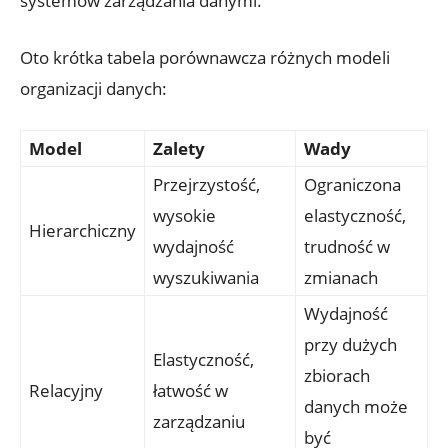
systemów‍ zarządzania‍ danymi.
Oto krótka‍ tabela porównawcza różnych modeli
organizacji danych:
Model
Zalety
Wady
Przejrzystość,
Ograniczona⁢
wysokie
elastyczność,
Hierarchiczny
wydajność
trudność w
wyszukiwania
‌zmianach
Wydajność
przy dużych
Elastyczność,
zbiorach
Relacyjny
⁤łatwość w
danych⁤ może
zarządzaniu
być