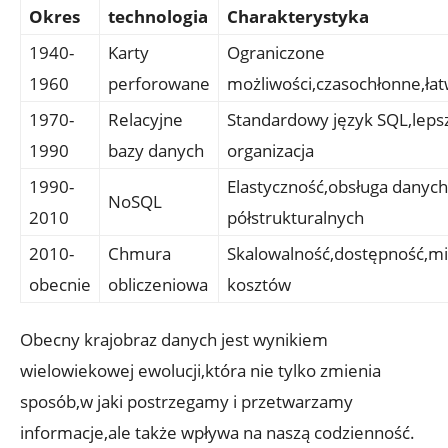
Okres
technologia
Charakterystyka
1940-
Karty
Ograniczone
1960
perforowane
możliwości,czasochłonne,ła
1970-
Relacyjne
Standardowy ⁤język SQL,leps
1990
bazy ⁤danych
organizacja
1990-
Elastyczność,obsługa ⁤danych
NoSQL
2010
⁣półstrukturalnych
2010-
Chmura
Skalowalność,dostępność,mi
obecnie
obliczeniowa
kosztów
Obecny krajobraz danych jest wynikiem
wielowiekowej ewolucji,która nie tylko⁣ zmienia
sposób,w jaki ​postrzegamy i przetwarzamy ​
informacje,ale ⁢także ‌wpływa na naszą codzienność.