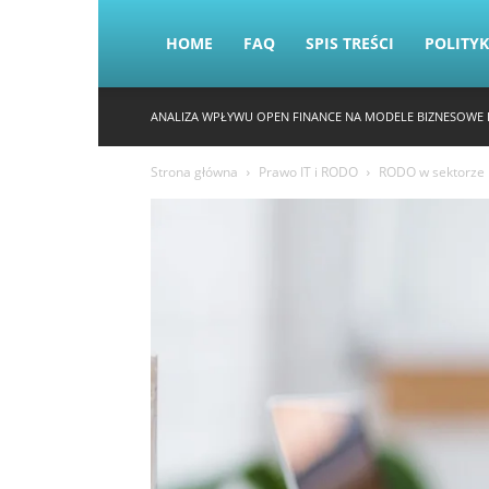
HOME
FAQ
SPIS TREŚCI
POLITY
ANALIZA WPŁYWU OPEN FINANCE NA MODELE BIZNESOWE 
Strona główna
Prawo IT i RODO
RODO w sektorze I