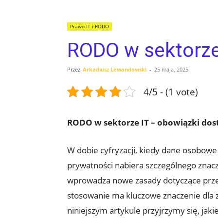
Prawo IT i RODO
RODO w sektorze
Przez
Arkadiusz Lewandowski
-
25 maja, 2025
4/5 - (1 vote)
RODO w sektorze IT – obowiązki dos
W dobie cyfryzacji, kiedy dane osobowe 
prywatności nabiera szczególnego znac
wprowadza nowe zasady dotyczące przet
stosowanie ma kluczowe znaczenie dla 
niniejszym artykule przyjrzymy się, ja