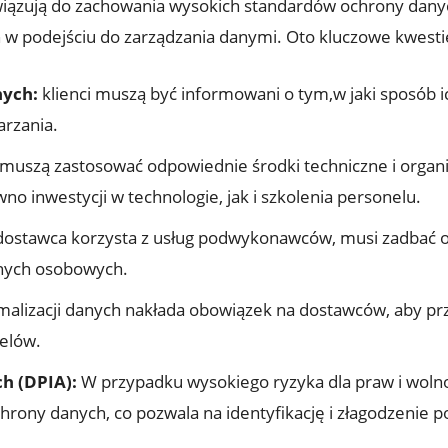
iązują do zachowania wysokich standardów ochrony dany
n w podejściu do zarządzania danymi. Oto kluczowe kwest
nych:
klienci muszą być informowani o tym,w jaki sposób 
arzania.
uszą zastosować odpowiednie środki techniczne i organ
 inwestycji w technologie, jak i szkolenia personelu.
 dostawca korzysta z usług podwykonawców, musi zadbać 
anych osobowych.
alizacji danych nakłada obowiązek na dostawców, aby prze
celów.
h (DPIA):
W przypadku wysokiego ryzyka dla praw i wolno
rony danych, co pozwala na identyfikację i złagodzenie p