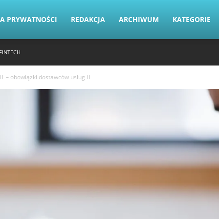
KA PRYWATNOŚCI
REDAKCJA
ARCHIWUM
KATEGORIE
FINTECH
T – obowiązki dostawców usług IT