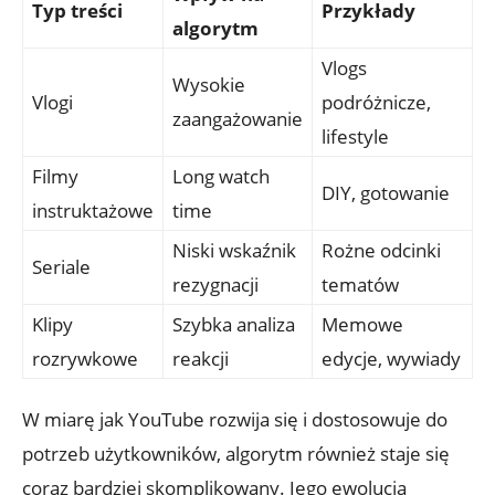
Typ treści
Przykłady
algorytm
Vlogs
Wysokie
Vlogi
podróżnicze,
zaangażowanie
lifestyle
Filmy
Long watch
DIY, gotowanie
instruktażowe
time
Niski wskaźnik
Rożne odcinki
Seriale
rezygnacji
tematów
Klipy
Szybka analiza
Memowe
rozrywkowe
reakcji
edycje, wywiady
W miarę jak YouTube rozwija się i dostosowuje do
potrzeb użytkowników, algorytm również staje się
coraz bardziej skomplikowany. Jego ewolucja