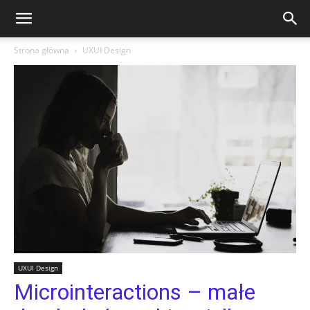
Strona główna
UXUI Design
UXUI Design
Microinteractions – małe