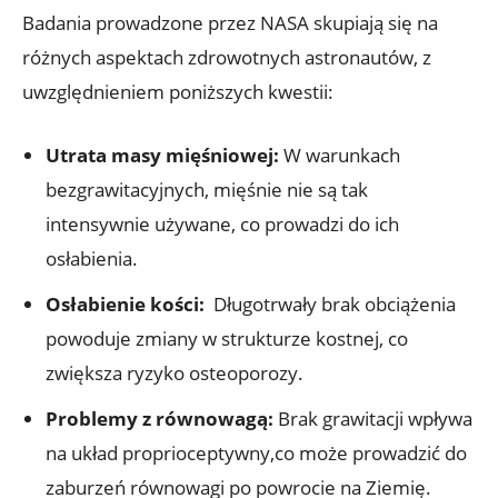
Badania prowadzone przez ​NASA skupiają ​się na
różnych‍ aspektach zdrowotnych astronautów, z
uwzględnieniem poniższych kwestii:
Utrata masy mięśniowej:
⁤W warunkach
bezgrawitacyjnych, mięśnie nie są tak
intensywnie używane, co prowadzi do ⁤ich
osłabienia.
Osłabienie⁤ kości:
‌ Długotrwały ​brak obciążenia‍
powoduje zmiany w strukturze⁢ kostnej, co‍
zwiększa​ ryzyko osteoporozy.
Problemy⁢ z⁢ równowagą:
⁢Brak ​grawitacji wpływa
na układ proprioceptywny,co może ‍prowadzić do
zaburzeń ​równowagi​ po powrocie‍ na Ziemię.