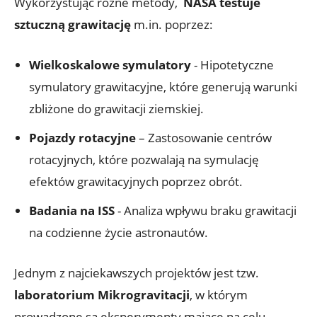
Wykorzystując różne metody, ‌
NASA testuje
sztuczną grawitację
m.in. poprzez:
Wielkoskalowe symulatory
-​ Hipotetyczne
symulatory grawitacyjne, które generują warunki
zbliżone do grawitacji ziemskiej.
Pojazdy ​rotacyjne
– ‌Zastosowanie centrów
rotacyjnych, które pozwalają na symulację‌
efektów grawitacyjnych ⁤poprzez‌ obrót.
Badania⁢ na ‌ISS
‍- Analiza wpływu ⁢braku grawitacji
na codzienne życie astronautów.
Jednym z najciekawszych projektów jest tzw.
laboratorium Mikrogravitacji
, w którym
prowadzone ⁣są ⁤eksperymenty ‍mające na celu