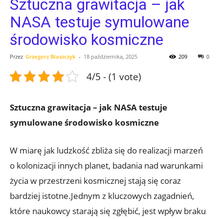
Sztuczna grawitacja – jak
NASA testuje symulowane
środowisko kosmiczne
Przez
Grzegorz Błaszczyk
-
18 października, 2025
209
0
4/5 - (1 vote)
Sztuczna grawitacja – jak NASA testuje
symulowane środowisko kosmiczne
W miarę ‍jak ludzkość zbliża się do realizacji marzeń
o kolonizacji innych planet, badania nad warunkami
życia w przestrzeni kosmicznej stają⁢ się ⁤coraz
bardziej istotne.Jednym z ‍kluczowych zagadnień,
które‌ naukowcy⁣ starają się ​zgłębić, jest wpływ braku⁣