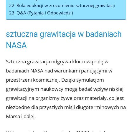
Rola ⁣edukacji w ⁢zrozumieniu sztucznej grawitacji
Q&A⁣ (Pytania i ‌Odpowiedzi)
sztuczna grawitacja w⁤ badaniach
NASA
Sztuczna grawitacja ​odgrywa kluczową ‌rolę w
badaniach​ NASA nad warunkami panującymi w
przestrzeni kosmicznej. Dzięki symulacjom
grawitacyjnym naukowcy mogą badać wpływ niskiej
grawitacji ‌na organizmy żywe ⁢oraz materiały, co jest
niezbędne dla przyszłych⁤ misji długoterminowych​ na
⁤Marsa i dalej.