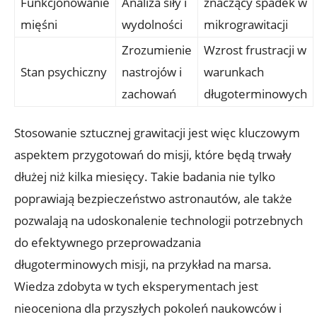
Funkcjonowanie
Analiza siły ⁢i
znaczący spadek w
mięśni
wydolności
mikrograwitacji
Zrozumienie‍
Wzrost frustracji ‌w
Stan psychiczny
nastrojów‍ i
warunkach
zachowań
⁣długoterminowych
Stosowanie ​sztucznej grawitacji jest‍ więc ⁤kluczowym
aspektem przygotowań do⁤ misji, które będą trwały
dłużej niż kilka miesięcy. ⁣Takie badania nie‌ tylko
poprawiają ⁤bezpieczeństwo ‍astronautów, ale także⁢
pozwalają na ⁢udoskonalenie technologii potrzebnych
do efektywnego przeprowadzania
‍długoterminowych misji,​ na ⁢przykład na marsa.
Wiedza zdobyta w tych ‍eksperymentach jest
nieoceniona dla⁢ przyszłych pokoleń ​naukowców⁤ i