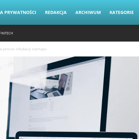
KA PRYWATNOŚCI
REDAKCJA
ARCHIWUM
KATEGORIE
FINTECH
a proces inkubacji startupu