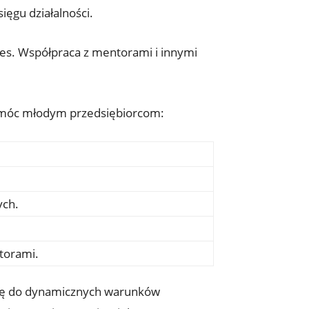
ięgu działalności.
ces. Współpraca z mentorami i innymi
pomóc młodym przedsiębiorcom:
ych.
torami.
się do dynamicznych warunków