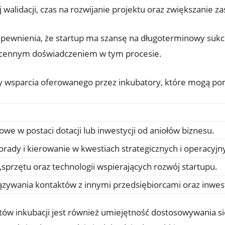
 walidacji, czas na rozwijanie projektu oraz zwiększanie zas
zapewnienia, że startup ma szansę na długoterminowy suk
e cennym doświadczeniem w tym procesie.
py wsparcia oferowanego przez inkubatory, które mogą 
we w postaci dotacji lub inwestycji od aniołów biznesu.
orady i kierowanie w kwestiach strategicznych i operacyjn
,sprzętu oraz technologii wspierających rozwój startupu.
zywania kontaktów z innymi przedsiębiorcami oraz inwes
tów inkubacji jest również umiejętność dostosowywania 