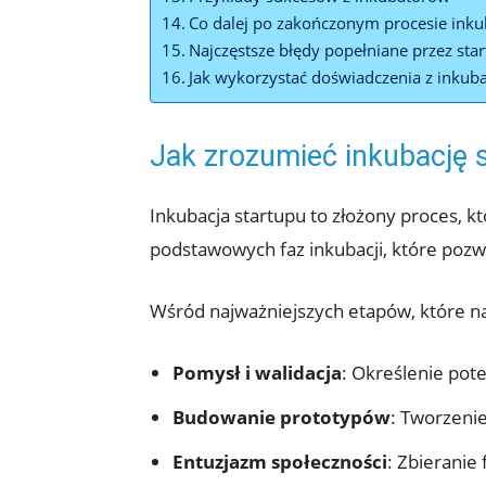
Co dalej po zakończonym procesie inku
Najczęstsze błędy popełniane przez star
Jak wykorzystać doświadczenia z inkuba
Jak zrozumieć inkubację 
Inkubacja startupu to złożony proces,
podstawowych faz inkubacji, które pozw
Wśród najważniejszych etapów, które nal
Pomysł i walidacja
: Określenie pot
Budowanie prototypów
: Tworzeni
Entuzjazm społeczności
: Zbieranie