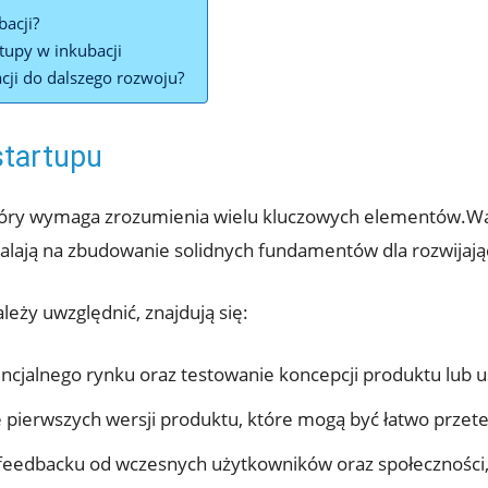
bacji?
tupy w inkubacji
cji do dalszego rozwoju?
startupu
 który wymaga zrozumienia wielu kluczowych elementów.Wa
alają na zbudowanie solidnych fundamentów dla rozwijają
eży uwzględnić, znajdują się:
encjalnego rynku oraz testowanie koncepcji produktu lub
e pierwszych wersji produktu, które mogą być łatwo prze
 feedbacku od wczesnych użytkowników oraz społeczności,