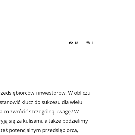
181
1
rzedsiębiorców i inwestorów. W obliczu
stanowić klucz do sukcesu dla wielu
na co zwrócić szczególną uwagę? W
ją się za kulisami, a także podzielimy
esteś potencjalnym przedsiębiorcą,