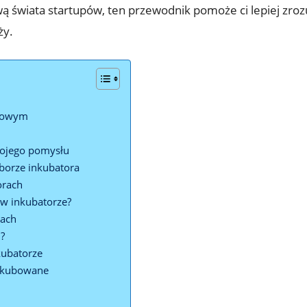
ą świata startupów, ten przewodnik pomoże ci lepiej zro
ży.
upowym
wojego pomysłu
yborze inkubatora
orach
 w inkubatorze?
rach
i?
kubatorze
inkubowane