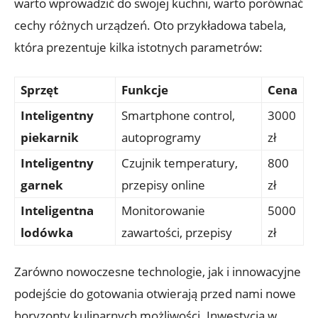
warto wprowadzić do swojej kuchni, warto porównać
cechy różnych urządzeń. Oto przykładowa tabela,
która prezentuje kilka istotnych parametrów:
Sprzęt
Funkcje
Cena
Inteligentny
Smartphone control,
3000
piekarnik
autoprogramy
zł
Inteligentny
Czujnik temperatury,
800
garnek
przepisy online
zł
Inteligentna
Monitorowanie
5000
lodówka
zawartości, przepisy
zł
Zarówno nowoczesne technologie, jak i innowacyjne
podejście do gotowania otwierają przed nami nowe
horyzonty kulinarnych możliwości. Inwestycja w