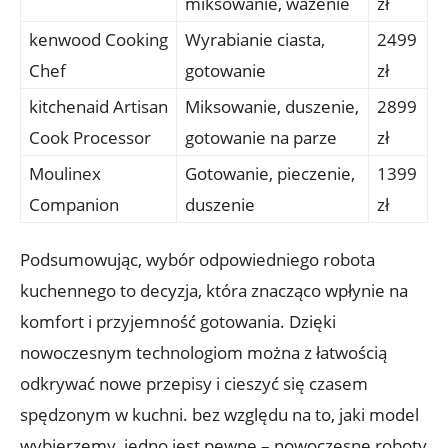
miksowanie, ważenie
zł
kenwood Cooking
Wyrabianie ciasta,
2499
Chef
gotowanie
zł
kitchenaid Artisan
Miksowanie, duszenie,
2899
Cook Processor
gotowanie na parze
zł
Moulinex
Gotowanie, pieczenie,
1399
Companion
duszenie
zł
Podsumowując, wybór odpowiedniego robota
kuchennego to decyzja, która znacząco wpłynie na
komfort i przyjemność gotowania. Dzięki
nowoczesnym technologiom można z łatwością
odkrywać nowe przepisy i cieszyć się czasem
spędzonym w kuchni. bez względu na to, jaki model
wybierzemy, jedno jest pewne – nowoczesne roboty