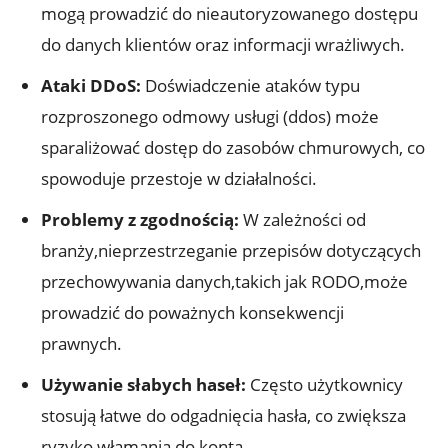
mogą prowadzić do nieautoryzowanego dostępu
do danych klientów ‌oraz informacji‍ wrażliwych.
Ataki DDoS:
Doświadczenie ataków typu
rozproszonego⁣ odmowy usługi (ddos) może
sparaliżować dostęp do zasobów chmurowych, ​co
spowoduje przestoje w⁢ działalności.
Problemy z zgodnością:
W ⁤zależności od
branży,nieprzestrzeganie przepisów ​dotyczących
przechowywania⁤ danych,takich jak RODO,może
prowadzić do poważnych konsekwencji⁤
prawnych.
Używanie słabych⁤ haseł:
Często użytkownicy
stosują łatwe do odgadnięcia ⁤hasła, co zwiększa
ryzyko włamania ⁣do konta.