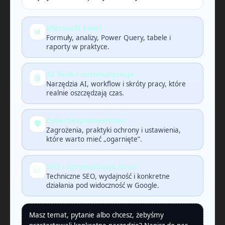
Microsoft Excel
📊
Formuły, analizy, Power Query, tabele i
raporty w praktyce.
AI Tools i automatyzacja
🤖
Narzędzia AI, workflow i skróty pracy, które
realnie oszczędzają czas.
Cyberbezpieczeństwo
🛡️
Zagrożenia, praktyki ochrony i ustawienia,
które warto mieć „ogarnięte”.
SEO i optymalizacja stron
📈
Techniczne SEO, wydajność i konkretne
działania pod widoczność w Google.
Masz temat, pytanie albo chcesz, żebyśmy