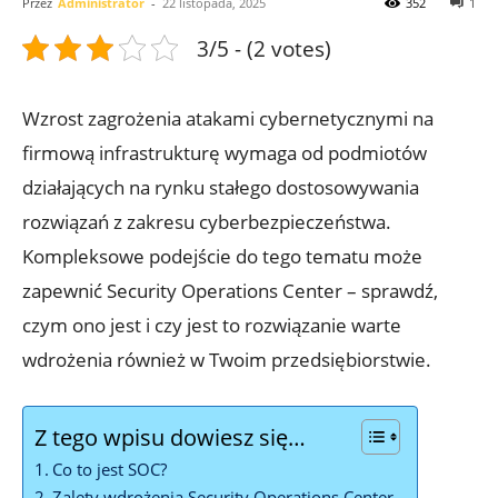
Przez
Administrator
-
22 listopada, 2025
352
1
3/5 - (2 votes)
Wzrost zagrożenia atakami cybernetycznymi na
firmową infrastrukturę wymaga od podmiotów
działających na rynku stałego dostosowywania
rozwiązań z zakresu cyberbezpieczeństwa.
Kompleksowe podejście do tego tematu może
zapewnić Security Operations Center – sprawdź,
czym ono jest i czy jest to rozwiązanie warte
wdrożenia również w Twoim przedsiębiorstwie.
Z tego wpisu dowiesz się…
Co to jest SOC?
Zalety wdrożenia Security Operations Center