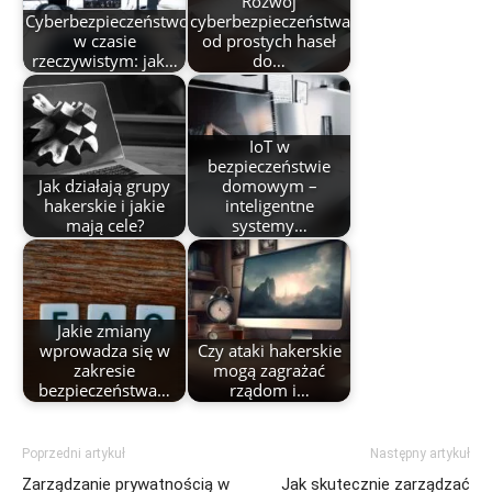
Rozwój
Cyberbezpieczeństwo
cyberbezpieczeństwa:
w czasie
od prostych haseł
rzeczywistym: jak…
do…
IoT w
bezpieczeństwie
Jak działają grupy
domowym –
hakerskie i jakie
inteligentne
mają cele?
systemy…
Jakie zmiany
wprowadza się w
Czy ataki hakerskie
zakresie
mogą zagrażać
bezpieczeństwa…
rządom i…
Poprzedni artykuł
Następny artykuł
Zarządzanie prywatnością w
Jak skutecznie zarządzać