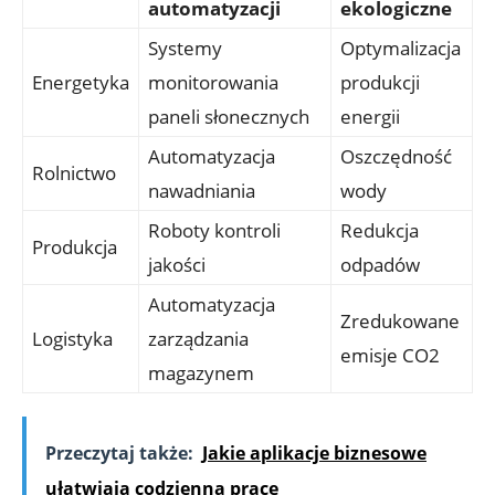
automatyzacji
ekologiczne
Systemy
Optymalizacja
Energetyka
monitorowania
produkcji
paneli słonecznych
energii
Automatyzacja
Oszczędność
Rolnictwo
nawadniania
wody
Roboty kontroli
Redukcja
Produkcja
jakości
odpadów
Automatyzacja
Zredukowane
Logistyka
zarządzania
emisje CO2
magazynem
Przeczytaj także:
Jakie aplikacje biznesowe
ułatwiają codzienną pracę