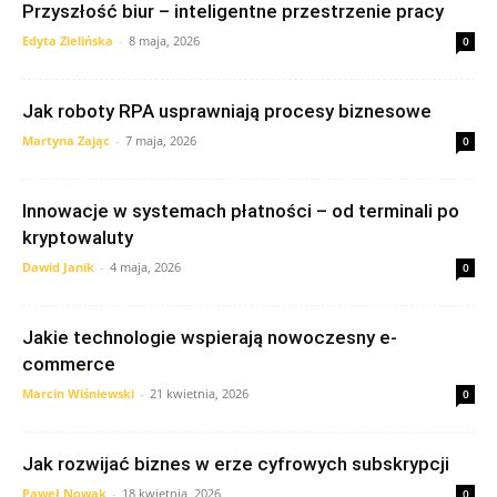
Przyszłość biur – inteligentne przestrzenie pracy
Edyta Zielińska
-
8 maja, 2026
0
Jak roboty RPA usprawniają procesy biznesowe
Martyna Zając
-
7 maja, 2026
0
Innowacje w systemach płatności – od terminali po
kryptowaluty
Dawid Janik
-
4 maja, 2026
0
Jakie technologie wspierają nowoczesny e-
commerce
Marcin Wiśniewski
-
21 kwietnia, 2026
0
Jak rozwijać biznes w erze cyfrowych subskrypcji
Paweł Nowak
-
18 kwietnia, 2026
0