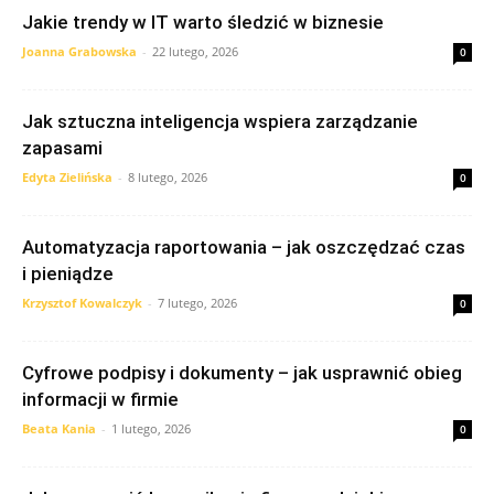
Jakie trendy w IT warto śledzić w biznesie
Joanna Grabowska
-
22 lutego, 2026
0
Jak sztuczna inteligencja wspiera zarządzanie
zapasami
Edyta Zielińska
-
8 lutego, 2026
0
Automatyzacja raportowania – jak oszczędzać czas
i pieniądze
Krzysztof Kowalczyk
-
7 lutego, 2026
0
Cyfrowe podpisy i dokumenty – jak usprawnić obieg
informacji w firmie
Beata Kania
-
1 lutego, 2026
0