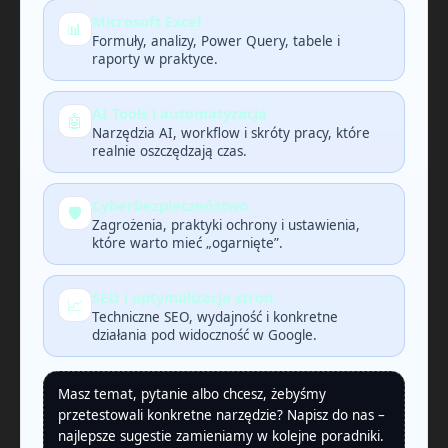
Microsoft Excel
📊
Formuły, analizy, Power Query, tabele i
raporty w praktyce.
AI Tools i automatyzacja
🤖
Narzędzia AI, workflow i skróty pracy, które
realnie oszczędzają czas.
Cyberbezpieczeństwo
🛡️
Zagrożenia, praktyki ochrony i ustawienia,
które warto mieć „ogarnięte”.
SEO i optymalizacja stron
📈
Techniczne SEO, wydajność i konkretne
działania pod widoczność w Google.
Masz temat, pytanie albo chcesz, żebyśmy
przetestowali konkretne narzędzie? Napisz do nas –
najlepsze sugestie zamieniamy w kolejne poradniki.