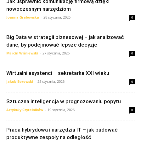
Jak usprawnić komunikację firmową dzięki
nowoczesnym narzędziom
Joanna Grabowska
-
28 stycznia, 2026
0
Big Data w strategii biznesowej – jak analizować
dane, by podejmować lepsze decyzje
Marcin Wiśniewski
-
27 stycznia, 2026
0
Wirtualni asystenci – sekretarka XXI wieku
Jakub Borowski
-
25 stycznia, 2026
0
Sztuczna inteligencja w prognozowaniu popytu
Artykuły Czytelników
-
19 stycznia, 2026
0
Praca hybrydowa i narzędzia IT – jak budować
produktywne zespoły na odległość