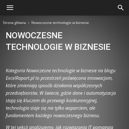
Strona główna
Nowoczesne technologie w biznesie
NOWOCZESNE
TECHNOLOGIE W BIZNESIE
AI Tools i automatyzacja pracy biurowej
AI w edukacji i nauce
AI w marketingu i mediach
Automatyzacja procesów
Kategoria Nowoczesne technologie w biznesie na blogu
Automatyzacja w domu (Smart Home)
Bazy danych
ExcelRaport.pl to przestrzeń poświęcona innowacjom,
Big Data i analizy danych
Blockchain i kryptowaluty
które zmieniają sposób działania współczesnych
Chmura obliczeniowa
Cloud Security
przedsiębiorstw. W świecie, gdzie dane i automatyzacja
Cyberatak i ochrona danych
Cyberbezpieczeństwo
stają się kluczem do przewagi konkurencyjnej,
Cyberhigiena
Cyberpsychologia
E-commerce i technologie
technologia staje się nie tylko wsparciem, ale
Edukacja technologiczna
Eksperymenty technologiczne
fundamentem każdego nowoczesnego biznesu.
Etyka technologii
Fakty i Mity
Gadżety technologiczne
Game Development
Green IT
Hackathon i konkursy IT
W tej sekcji analizujemy, jak rozwiązania IT pomagają