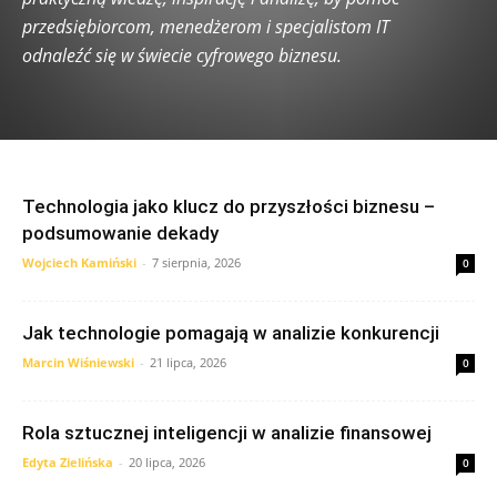
przedsiębiorcom, menedżerom i specjalistom IT
odnaleźć się w świecie cyfrowego biznesu.
Technologia jako klucz do przyszłości biznesu –
podsumowanie dekady
Wojciech Kamiński
-
7 sierpnia, 2026
0
Jak technologie pomagają w analizie konkurencji
Marcin Wiśniewski
-
21 lipca, 2026
0
Rola sztucznej inteligencji w analizie finansowej
Edyta Zielińska
-
20 lipca, 2026
0