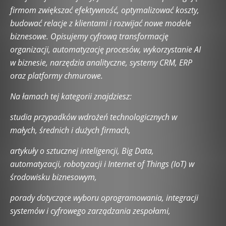
Hardware i akcesoria komputerowe
firmom zwiększać efektywność, optymalizować koszty,
Hardware retro i klasyczne technologie
Historia Internetu
budować relacje z klientami i rozwijać nowe modele
Historia technologii
Hosting i domeny
Inne tematy
biznesowe. Opisujemy cyfrową transformację
Innowacje i trendy przyszłości
Internet rzeczy (IoT)
organizacji, automatyzację procesów, wykorzystanie AI
Kariera i rozwój w branży IT
Kultura cyfrowa
w biznesie, narzędzia analityczne, systemy CRM, ERP
Low-Code i No-Code
Microsoft Excel
Microsoft PowerPoint
oraz platformy chmurowe.
Microsoft Word
Nowoczesne technologie w biznesie
Odkryj świat AI
Open Source
Podcasting i streaming
Na łamach tej kategorii znajdziesz:
Praca w IT
Praca zdalna w IT
Prawo IT i RODO
studia przypadków wdrożeń technologicznych w
Programowanie i kodowanie
Przeglądarki internetowe
małych, średnich i dużych firmach,
Pytania od Czytelników
Quantum Computing
Robotyka
Rozwiązania mobilne
Rozwój oprogramowania
artykuły o sztucznej inteligencji, Big Data,
SEO i optymalizacja stron
Serwery
Social Media i technologia
automatyzacji, robotyzacji i Internet of Things (IoT) w
Startupy technologiczne
Strefa Czytelników
Systemy operacyjne
środowisku biznesowym,
Sztuczna inteligencja w biznesie
Sztuczna inteligencja w codziennym życiu
Tech Lifestyle
porady dotyczące wyboru oprogramowania, integracji
Technologie VRAR
Testowanie oprogramowania
systemów i cyfrowego zarządzania zespołami,
Testy i recenzje oprogramowania
Tworzenie aplikacji webowych