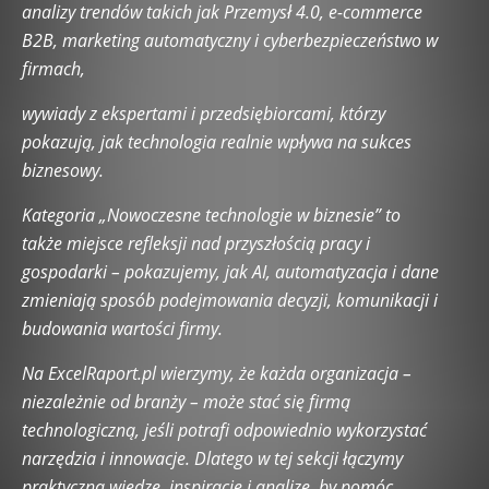
analizy trendów takich jak Przemysł 4.0, e-commerce
UXUI Design
WordPress
Wywiady
B2B, marketing automatyczny i cyberbezpieczeństwo w
Zrównoważone technologie (Sustainable Tech)
firmach,
wywiady z ekspertami i przedsiębiorcami, którzy
pokazują, jak technologia realnie wpływa na sukces
biznesowy.
Kategoria „Nowoczesne technologie w biznesie” to
także miejsce refleksji nad przyszłością pracy i
gospodarki – pokazujemy, jak AI, automatyzacja i dane
zmieniają sposób podejmowania decyzji, komunikacji i
budowania wartości firmy.
Na ExcelRaport.pl wierzymy, że każda organizacja –
niezależnie od branży – może stać się firmą
technologiczną, jeśli potrafi odpowiednio wykorzystać
narzędzia i innowacje. Dlatego w tej sekcji łączymy
praktyczną wiedzę, inspirację i analizę, by pomóc