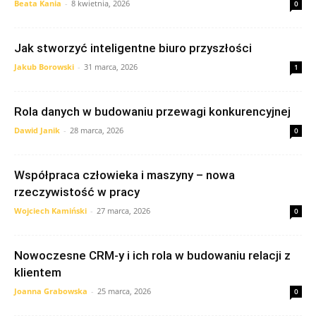
Beata Kania
-
8 kwietnia, 2026
0
Jak stworzyć inteligentne biuro przyszłości
Jakub Borowski
-
31 marca, 2026
1
Rola danych w budowaniu przewagi konkurencyjnej
Dawid Janik
-
28 marca, 2026
0
Współpraca człowieka i maszyny – nowa
rzeczywistość w pracy
Wojciech Kamiński
-
27 marca, 2026
0
Nowoczesne CRM-y i ich rola w budowaniu relacji z
klientem
Joanna Grabowska
-
25 marca, 2026
0