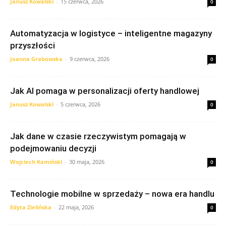
Janusz Kowalski
-
15 czerwca, 2026
0
Automatyzacja w logistyce – inteligentne magazyny
przyszłości
Joanna Grabowska
-
9 czerwca, 2026
0
Jak AI pomaga w personalizacji oferty handlowej
Janusz Kowalski
-
5 czerwca, 2026
0
Jak dane w czasie rzeczywistym pomagają w
podejmowaniu decyzji
Wojciech Kamiński
-
30 maja, 2026
0
Technologie mobilne w sprzedaży – nowa era handlu
Edyta Zielińska
-
22 maja, 2026
0