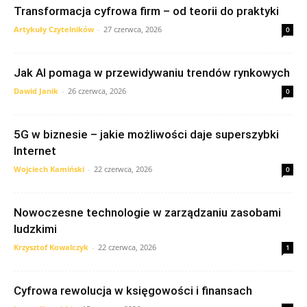
Transformacja cyfrowa firm – od teorii do praktyki
Artykuły Czytelników
-
27 czerwca, 2026
0
Jak AI pomaga w przewidywaniu trendów rynkowych
Dawid Janik
-
26 czerwca, 2026
0
5G w biznesie – jakie możliwości daje superszybki
Internet
Wojciech Kamiński
-
22 czerwca, 2026
0
Nowoczesne technologie w zarządzaniu zasobami
ludzkimi
Krzysztof Kowalczyk
-
22 czerwca, 2026
1
Cyfrowa rewolucja w księgowości i finansach