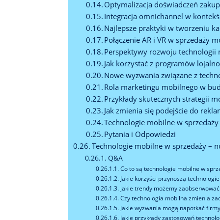
Optymalizacja doświadczeń zaku
Integracja omnichannel w kontek
Najlepsze praktyki w tworzeniu k
Połączenie AR i VR w sprzedaży m
Perspektywy rozwoju technologii
Jak korzystać z programów lojaln
Nowe wyzwania związane z techno
Rola marketingu mobilnego w bu
Przykłady skutecznych strategii 
Jak zmienia się podejście do re
Technologie mobilne w sprzedaży 
Pytania i Odpowiedzi
Technologie mobilne w sprzedaży – n
Q&A
Co to są technologie mobilne w sprz
Jakie korzyści przynoszą technologi
jakie trendy możemy zaobserwować
Czy technologia mobilna zmienia z
Jakie wyzwania mogą napotkać firmy
Jakie przykłady zastosowań technol