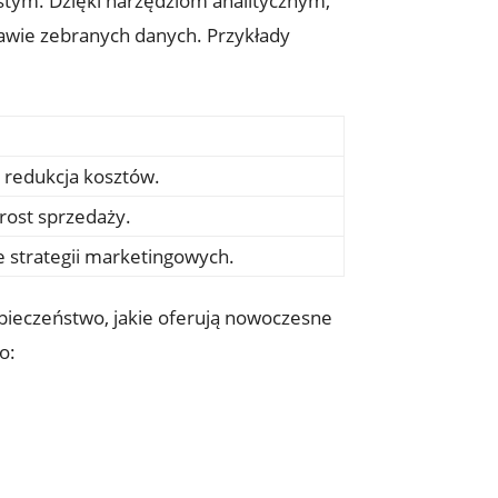
wistym. Dzięki narzędziom analitycznym,
awie zebranych danych. Przykłady
 redukcja kosztów.
zrost sprzedaży.
 strategii marketingowych.
zpieczeństwo, jakie oferują nowoczesne
o: