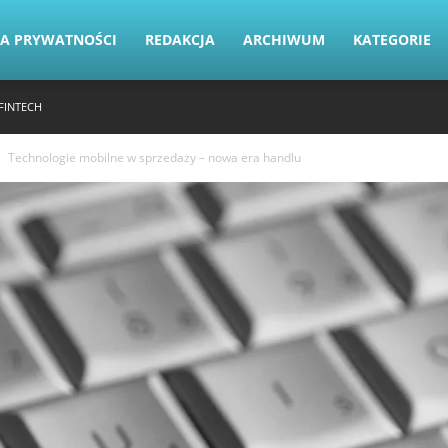
KA PRYWATNOŚCI
REDAKCJA
ARCHIWUM
KATEGORIE
FINTECH
Technologie mobilne w sprzedaży – nowa era handlu