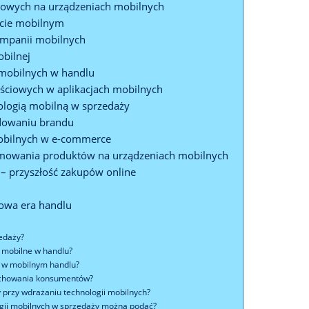
powych na urządzeniach mobilnych
ście mobilnym
ampanii mobilnych
obilnej
 mobilnych w handlu
ościowych w aplikacjach mobilnych
logią mobilną w sprzedaży
dowaniu brandu
mobilnych w e-commerce
klamowania produktów na urządzeniach mobilnych
– przyszłość zakupów online
owa era handlu
edaży?
e mobilne w handlu?
 w mobilnym handlu?
achowania konsumentów?
 przy wdrażaniu technologii mobilnych?
ogii mobilnych w sprzedaży można podać?