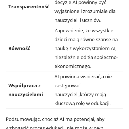
decyzje AI powinny być
Transparentność
wyjaśnione i zrozumiałe dla
nauczycieli i uczniów.
Zapewnienie, że wszystkie
dzieci mają równe szanse na
Równość
naukę z wykorzystaniem AI,
niezależnie od tła społeczno-
ekonomicznego.
AI powinna wspierać,a nie
Współpraca z
zastępować
nauczycielami
nauczycieli,którzy mają
kluczową rolę w edukacji.
Podsumowując, chociaż AI ma potencjał, aby
wzbogacić proces edukacji, nie może w pełni