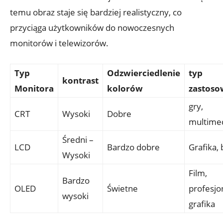
temu obraz staje się bardziej realistyczny, co
przyciąga użytkowników do nowoczesnych
monitorów i telewizorów.
Typ
Odzwierciedlenie
typ
kontrast
Monitora
kolorów
zastoso
gry,
CRT
Wysoki
Dobre
multime
Średni –
LCD
Bardzo dobre
Grafika, 
Wysoki
Film,
Bardzo
OLED
Świetne
profesjo
wysoki
grafika