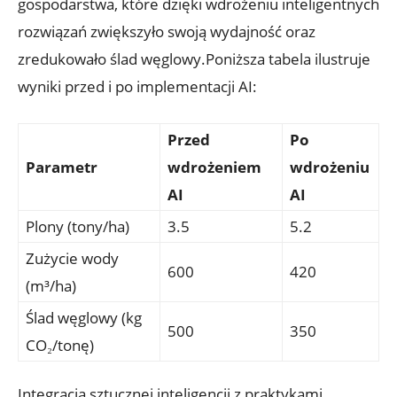
gospodarstwa, które dzięki wdrożeniu inteligentnych
rozwiązań zwiększyło swoją wydajność oraz
zredukowało ślad węglowy.Poniższa tabela ilustruje
wyniki przed i po implementacji AI:
Przed
Po
Parametr
wdrożeniem
wdrożeniu
AI
AI
Plony (tony/ha)
3.5
5.2
Zużycie wody
600
420
(m³/ha)
Ślad węglowy (kg
500
350
CO₂/tonę)
Integracja sztucznej inteligencji z praktykami