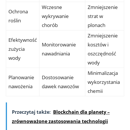
Wczesne
Zmniejszenie
Ochrona
wykrywanie
strat w
roślin
chorób
plonach
Zmniejszenie
Efektywność
Monitorowanie
kosztów i
zużycia
nawadniania
oszczędność
wody
wody
Minimalizacja
Planowanie
Dostosowanie
wykorzystania
nawożenia
dawek nawozów
chemii
Przeczytaj także:
Blockchain dla planety –
zrównoważone zastosowania technologii