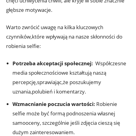
chęci uchwycenia chwili, ale kryje w sobie znacznie
⁤głębsze motywacje.
Warto zwrócić uwagę na ⁤kilka ⁣kluczowych
czynników,które wpływają ‍na nasze‍ skłonności do
robienia ‌selfie:
Potrzeba‌ akceptacji społecznej:
⁣ Współczesne
⁢media społecznościowe kształtują naszą
percepcję,sprawiając,że poszukujemy
uznania,polubień i komentarzy.
Wzmacnianie poczucia⁢ wartości:
Robienie⁢
selfie może być formą podnoszenia ⁣własnej
samooceny, ‍szczególnie jeśli ‌zdjęcia cieszą się​
dużym zainteresowaniem.