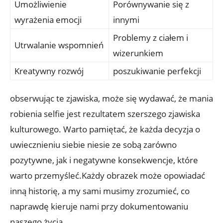
Umożliwienie
Porównywanie się z
wyrażenia emocji
innymi
Problemy z ciałem i
Utrwalanie⁢ wspomnień
wizerunkiem
Kreatywny rozwój
poszukiwanie‌ perfekcji
obserwując ⁢te zjawiska, może się wydawać, że mania
robienia selfie⁤ jest rezultatem szerszego‌ zjawiska
kulturowego. Warto pamiętać, że każda decyzja o
uwiecznieniu⁤ siebie niesie ze sobą zarówno
pozytywne, jak⁢ i negatywne konsekwencje, które
warto przemyśleć.Każdy​ obrazek może opowiadać
inną historię, a my ⁤sami musimy zrozumieć, co
naprawdę ⁢kieruje nami przy ​dokumentowaniu
‍naszego życia.