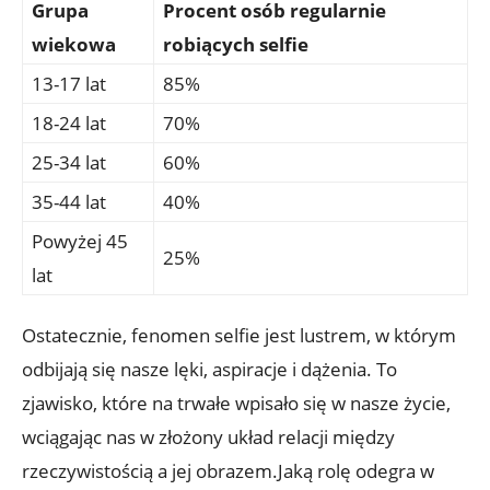
Grupa
Procent osób regularnie
wiekowa
robiących selfie
13-17 lat
85%
18-24 lat
70%
25-34 lat
60%
35-44 lat
40%
Powyżej 45
25%
‌lat
Ostatecznie, fenomen selfie jest lustrem, w którym
odbijają się nasze lęki, aspiracje⁣ i dążenia.⁢ To
zjawisko, które na trwałe wpisało się w nasze życie,
wciągając⁣ nas w złożony ​układ relacji między
⁢rzeczywistością‌ a jej ​obrazem.Jaką rolę⁤ odegra w