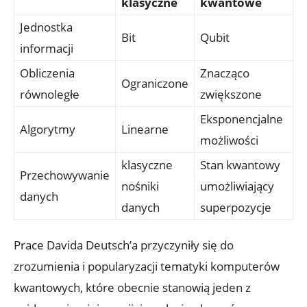
klasyczne
kwantowe
Jednostka
Bit
Qubit
informacji
Obliczenia
Znacząco
Ograniczone
równoległe
zwiększone
Eksponencjalne
Algorytmy
Linearne
możliwości
klasyczne
Stan kwantowy
Przechowywanie
nośniki
umożliwiający
danych
danych
superpozycje
Prace Davida Deutsch’a przyczyniły się do
zrozumienia i popularyzacji tematyki komputerów
kwantowych, które obecnie stanowią jeden z