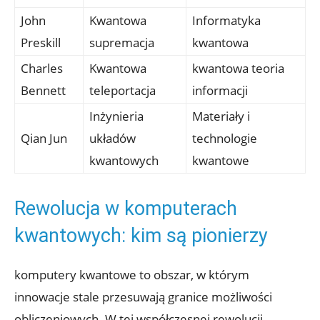
John
Kwantowa
Informatyka
Preskill
supremacja
kwantowa
Charles
Kwantowa
kwantowa teoria
Bennett
teleportacja
informacji
Inżynieria
Materiały i
Qian Jun
układów
technologie
kwantowych
kwantowe
Rewolucja w komputerach
kwantowych: kim są pionierzy
komputery kwantowe to obszar, w którym
innowacje stale przesuwają granice możliwości
obliczeniowych. W tej współczesnej rewolucji,