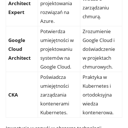
Architect
projektowania
zarządzaniu
Expert
rozwiązań na
chmurą.
Azure.
Potwierdza
Zrozumienie
Google
umiejętności w
Google Cloud i
Cloud
projektowaniu
doświadczenie
Architect
systemów na
w projektach
Google Cloud.
chmurowych.
Poświadcza
Praktyka w
umiejętności
Kubernetes i
CKA
zarządzania
ortodoksyjna
kontenerami
wiedza
Kubernetes.
kontenerowa.