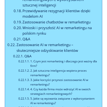
sztucznej inteligencji
Przewidywanie rezygnacji ‍klientów dzięki
modelom AI
Zastosowanie ​chatbotów w remarketingu
Wnioski i‍ przyszłość AI ⁤w remarketingu na
polskim⁣ rynku
Q&A
Zastosowanie AI w remarketingu –
⁣skuteczniejsze odzyskiwanie klientów
Q&A
1. Czym jest remarketing i dlaczego jest ważny dla
⁤firm?
2. Jak sztuczna inteligencja wspiera proces⁢
remarketingu?
3. Jakie​ korzyści⁣ przynosi zastosowanie AI w ​
remarketingu?
4. Czy ⁣każda firma ‍może wdrożyć ‍AI w swoich
strategiach remarketingowych?
5. Jakie są wyzwania ‌związane‌ z wykorzystaniem
AI w remarketingu?