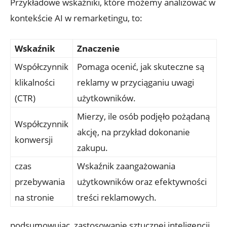
Przykładowe wskaźniki, które możemy analizować w​
kontekście AI w remarketingu,‍ to:
Wskaźnik
Znaczenie
Współczynnik
Pomaga ocenić, jak skuteczne są⁢
klikalności
reklamy w przyciąganiu uwagi
(CTR)
użytkowników.
Mierzy, ile⁣ osób‍ podjęło pożądaną
Współczynnik​
akcję, na przykład dokonanie
konwersji
zakupu.
czas
Wskaźnik zaangażowania
przebywania
użytkowników oraz ⁢efektywności
na stronie
treści reklamowych.
podsumowując, zastosowanie sztucznej inteligencji