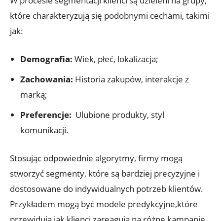
W procesie segmentacji klienci ⁤są dzieleni⁢ na grupy,
które charakteryzują się podobnymi cechami,‍ takimi
jak:
Demografia:
Wiek, ⁣płeć, lokalizacja;
Zachowania:
Historia zakupów, interakcje z‌
marką;
Preferencje:
‍ Ulubione ⁣produkty, ‍styl
komunikacji.
Stosując ‍odpowiednie algorytmy, firmy mogą
stworzyć segmenty, które są bardziej precyzyjne i
dostosowane⁢ do indywidualnych⁢ potrzeb klientów.
Przykładem mogą być⁢ modele​ predykcyjne,które
⁣przewidują,jak klienci zareagują ‌na różne kampanie