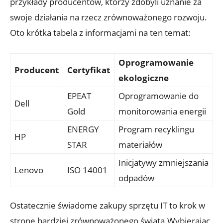
przykłady producentów, którzy zdobyli uznanie za
swoje działania na rzecz zrównoważonego rozwoju.
Oto krótka tabela z informacjami na ten temat:
Oprogramowanie
Producent
Certyfikat
ekologiczne
EPEAT
Oprogramowanie do
Dell
Gold
monitorowania energii
ENERGY
Program recyklingu
HP
STAR
materiałów
Inicjatywy zmniejszania
Lenovo
ISO 14001
odpadów
Ostatecznie świadome zakupy sprzętu IT to krok w
stronę bardziej zrównoważonego świata.Wybierając