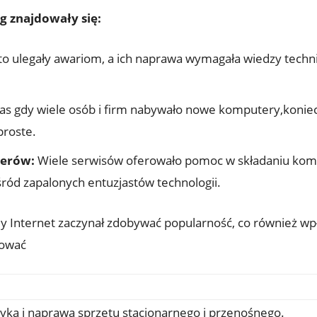
g znajdowały się:
 ulegały awariom, a ich naprawa wymagała wiedzy techni
s gdy wiele osób i firm nabywało nowe komputery,konie
proste.
erów:
Wiele serwisów oferowało pomoc w składaniu kom
wśród zapalonych entuzjastów technologii.
iedy Internet zaczynał zdobywać popularność, co również w
rować
yka i naprawa sprzętu stacjonarnego i przenośnego.