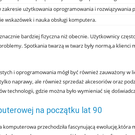
 zakresie użytkowania oprogramowania i rozwiązywania 
ie wskazówek i nauka obsługi komputera.
nacznie bardziej fizyczna niż obecnie. Użytkownicy częst
 problemy. Spotkania twarzą w twarz były normą,a klienci
tych i oprogramowania mógł być również zauważony w lic
nie tylko naprawy, ale również sprzedaż akcesoriów oraz 
ików technologii, gdzie można było wymieniać się doświad
puterowej na początku lat 90
ia komputerowa przechodziła fascynującą ewolucję,która m