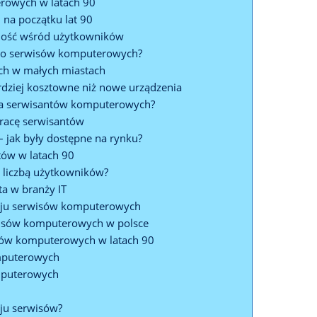
erowych w latach 90
 na początku lat 90
ność wśród użytkowników
y do serwisów komputerowych?
ych w małych miastach
rdziej kosztowne niż nowe urządzenia
dla serwisantów komputerowych?
 pracę serwisantów
 jak były dostępne na rynku?
tów w latach 90
cą liczbą użytkowników?
ta w branży IT
woju serwisów komputerowych
rwisów komputerowych w polsce
isów komputerowych w latach 90
omputerowych
mputerowych
oju serwisów?