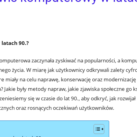
latach 90.?
 komputerowa zaczynała zyskiwać na popularności, a kompu
 życia. W miarę jak użytkownicy odkrywali zalety cyfro
re miały na celu naprawę, konserwację oraz modernizację 
Jakie były metody napraw, jakie zjawiska społeczne go ksz
zeniesiemy się w czasie do lat 90., aby odkryć, jak rozwi
cznych oraz rosnących oczekiwań użytkowników.