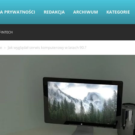
KA PRYWATNOŚCI
REDAKCJA
ARCHIWUM
KATEGORIE
FINTECH
ie
Jak wyglądał serwis komputerowy w latach 90.?