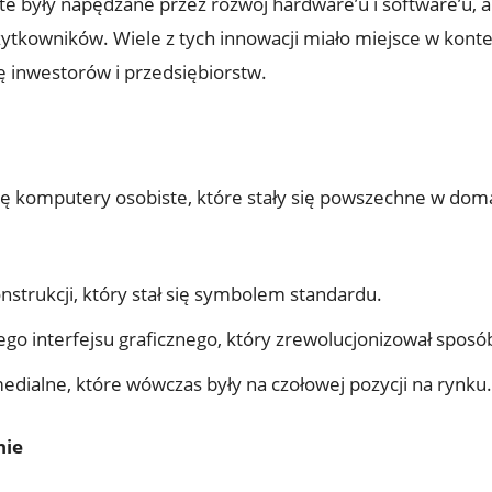
te były napędzane przez rozwój hardware’u i software’u, 
kowników. Wiele z tych innowacji miało miejsce w kontekś
ę inwestorów i przedsiębiorstw.
się komputery osobiste, które stały się powszechne w do
nstrukcji, który stał się symbolem standardu.
ego interfejsu graficznego, który zrewolucjonizował spo
edialne, które wówczas były na czołowej pozycji na rynku.
nie