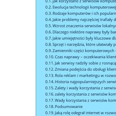
jak korzystano z serwisów komput
Ewolucja technologii komputerowej
Rodzaje komputerów i ich popular
Jakie problemy najczęściej trafiał
Wzrost znaczenia serwisów lokaln
Dlaczego niektóre naprawy były ba
Jakie umiejętności były kluczowe 
Sprzęt i narzędzia, które ułatwiały
Zamienniki części komputerowych –
Czas naprawy – oczekiwania klien
Jak serwisy radziły sobie z rosną
Zmiana podejścia do obsługi klien
Rola reklam i marketingu w roz
Historia najpopularniejszych se
Zalety i wady korzystania z serw
zalety korzystania z serwisów k
Wady korzystania z serwisów ko
Podsumowanie
Jaką rolę odegrał internet w rozw