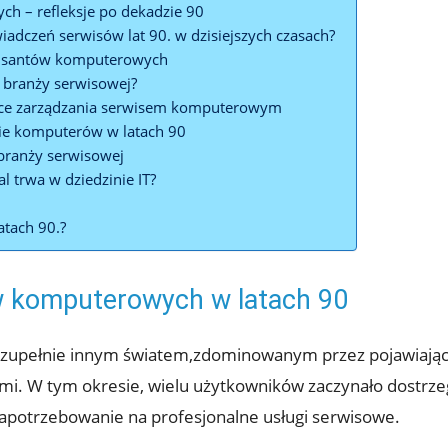
h – refleksje po dekadzie 90
adczeń serwisów lat 90. w dzisiejszych czasach?
rwisantów komputerowych
 branży serwisowej?
ące zarządzania serwisem komputerowym
ie komputerów w latach 90
 branży serwisowej
l trwa w dziedzinie IT?
atach 90.?
w komputerowych w latach 90
 zupełnie innym światem,zdominowanym przez pojawiające
i. W tym okresie, wielu użytkowników zaczynało dostrz
 zapotrzebowanie na profesjonalne usługi serwisowe.