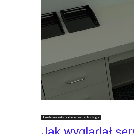
Hardware retro i klasyczne technologie
Jak wyglądał se