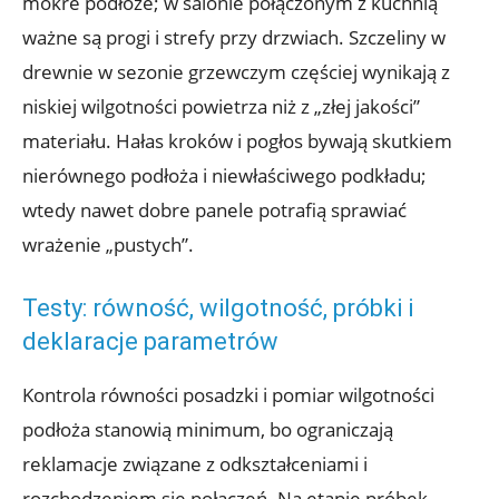
mokre podłoże; w salonie połączonym z kuchnią
ważne są progi i strefy przy drzwiach. Szczeliny w
drewnie w sezonie grzewczym częściej wynikają z
niskiej wilgotności powietrza niż z „złej jakości”
materiału. Hałas kroków i pogłos bywają skutkiem
nierównego podłoża i niewłaściwego podkładu;
wtedy nawet dobre panele potrafią sprawiać
wrażenie „pustych”.
Testy: równość, wilgotność, próbki i
deklaracje parametrów
Kontrola równości posadzki i pomiar wilgotności
podłoża stanowią minimum, bo ograniczają
reklamacje związane z odkształceniami i
rozchodzeniem się połączeń. Na etapie próbek