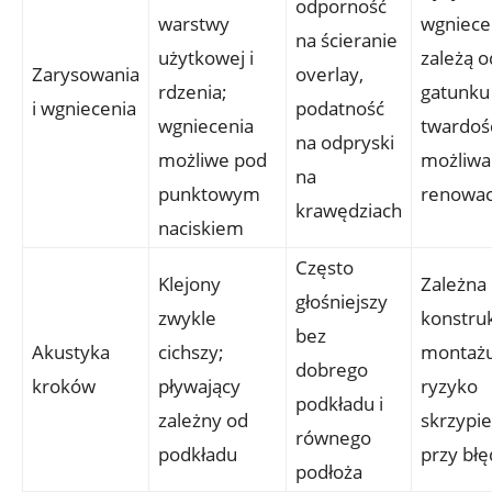
odporność
warstwy
wgniece
na ścieranie
użytkowej i
zależą o
Zarysowania
overlay,
rdzenia;
gatunku 
i wgniecenia
podatność
wgniecenia
twardośc
na odpryski
możliwe pod
możliwa
na
punktowym
renowac
krawędziach
naciskiem
Często
Klejony
Zależna
głośniejszy
zwykle
konstrukc
bez
Akustyka
cichszy;
montażu
dobrego
kroków
pływający
ryzyko
podkładu i
zależny od
skrzypi
równego
podkładu
przy bł
podłoża