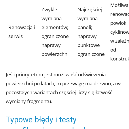
Możliwa
Zwykle
Najczęściej
renowac
wymiana
wymiana
powłoki 
Renowacja i
elementów;
paneli;
cyklino
serwis
ograniczone
naprawy
w zależn
naprawy
punktowe
od
powierzchni
ograniczone
konstruk
Jeśli priorytetem jest możliwość odświeżenia
powierzchni po latach, to przewagę ma drewno, a w
pozostałych wariantach częściej liczy się łatwość
wymiany fragmentu.
Typowe błędy i testy