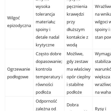
wysoka
pęcznienia
Wrażliw
tolerancja
krawędzi
na wnik
Wilgoć
materiału;
przy
wilgoci 
epizodyczna
spoiny i
dłuższym
spoiny i
detale nadal
kontakcie z
stan pow
krytyczne
wodą
Często dobre
Możliwe,
Wymag
dopasowanie;
gdy zestaw
stabiliza
Ogrzewanie
kontrola
ma właściwy
warunk
podłogowe
temperatury i
opór cieplny
większa
równości
i stabilne
wrażliw
podłoża
podłoże
na waha
Odporność
Dobra
zależna od
Rysy i