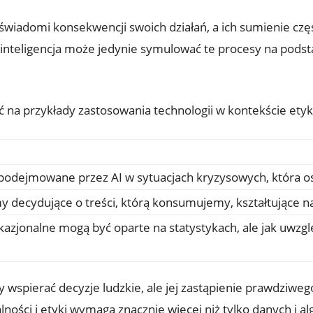
świadomi konsekwencji swoich działań, a ich sumienie częs
inteligencja może jedynie symulować te procesy na pods
ć na przykłady zastosowania technologii w kontekście etyk
podejmowane przez AI w sytuacjach kryzysowych, która o
y decydujące o treści, którą konsumujemy, kształtujące n
kazjonalne mogą być oparte na statystykach, ale jak uwzg
y wspierać decyzje ludzkie, ale jej zastąpienie prawdziwe
ności i etyki wymaga znacznie więcej niż tylko danych i 