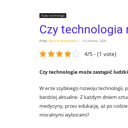
Etyka technologii
Czy technologia 
Przez
Marcin Wiśniewski
-
15 czerwca, 2026
4/5 - (1 vote)
Czy technologia może zastąpić ludzk
W erze szybkiego rozwoju technologii, py
bardziej aktualne. Z każdym dniem sztu
medycyny, przez edukację, aż po codz
moralnymi wyborami?