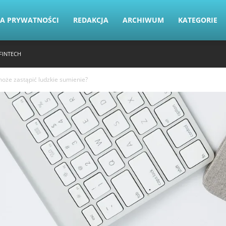
KA PRYWATNOŚCI
REDAKCJA
ARCHIWUM
KATEGORIE
FINTECH
może zastąpić ludzkie sumienie?