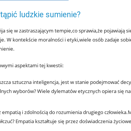
tąpić ludzkie sumienie?
ja się w zastraszającym tempie,co sprawia,że pojawiają się
je. W kontekście moralności i etyki,wiele osób zadaje sob
mienie.
owymi aspektami tej kwestii:
zcza sztuczna inteligencja, jest w stanie podejmować dec
ch wyborów? Wiele dylematów etycznych opiera się na ludz
z empatią i zdolnością do rozumienia drugiego człowieka.M
zuć? Empatia kształtuje się przez doświadczenia życiowe, 