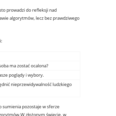
to prowadzi do refleksji nad
tawie algorytmów, lecz bez prawdziwego
i:
soba ma zostać ocalona?
asze poglądy i wybory.
lędnić nieprzewidywalność ludzkiego
go sumienia pozostaje w sferze
algorytmów.W złożonym świecie, w