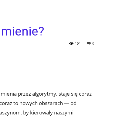
umienie?
104
0
umienia przez algorytmy, staje się coraz
w coraz to nowych obszarach — od
aszynom, by kierowały naszymi