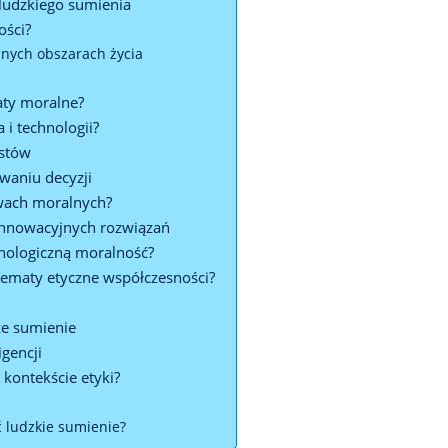
ludzkiego sumienia
ości?
żnych obszarach życia
aty moralne?
i technologii?
istów
waniu decyzji
ach moralnych?
 innowacyjnych rozwiązań
nologiczną moralność?
lematy etyczne współczesności?
ze sumienie
igencji
 kontekście etyki?
 ludzkie sumienie?