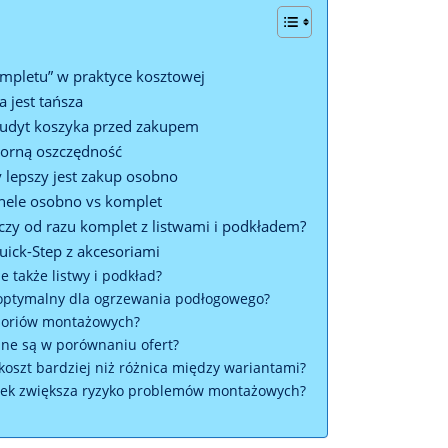
ompletu” w praktyce kosztowej
a jest tańsza
audyt koszyka przed zakupem
ozorną oszczędność
y lepszy jest zakup osobno
nele osobno vs komplet
 czy od razu komplet z listwami i podkładem?
uick-Step z akcesoriami
 także listwy i podkład?
eoptymalny dla ogrzewania podłogowego?
cesoriów montażowych?
jane są w porównaniu ofert?
oszt bardziej niż różnica między wariantami?
rek zwiększa ryzyko problemów montażowych?