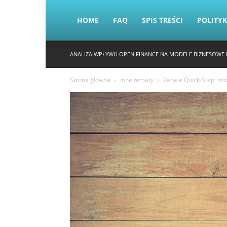
HOME
FAQ
SPIS TREŚCI
POLITY
ANALIZA WPŁYWU OPEN FINANCE NA MODELE BIZNESOWE 
Strona główna
Inne tematy
Panele Quick-Step: os