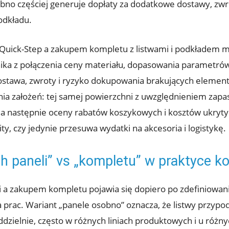
bno częściej generuje dopłaty za dodatkowe dostawy, zwro
podkładu.
ick-Step a zakupem kompletu z listwami i podkładem ma
ika z połączenia ceny materiału, dopasowania parametró
dostawa, zwroty i ryzyko dokupowania brakujących elemen
nia założeń: tej samej powierzchni z uwzględnieniem zapa
 a następnie oceny rabatów koszykowych i kosztów ukryty
ty, czy jedynie przesuwa wydatki na akcesoria i logistykę.
 paneli” vs „kompletu” w praktyce k
a zakupem kompletu pojawia się dopiero po zdefiniowaniu
 prac. Wariant „panele osobno” oznacza, że listwy przyp
ddzielnie, często w różnych liniach produktowych i u róż