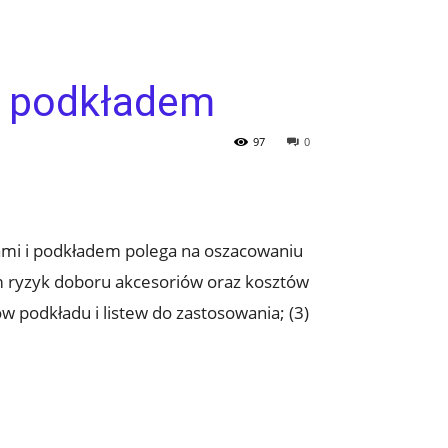
z podkładem
97
0
ami i podkładem polega na oszacowaniu
em ryzyk doboru akcesoriów oraz kosztów
 podkładu i listew do zastosowania; (3)