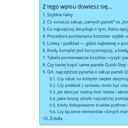
Z tego wpisu dowiesz się…
Szybkie fakty
Co oznacza zakup „samych paneli” vs „k
Co najczęściej decyduje o tym, która opcj
Procedura porównania kosztów: szybki 
Listwy i podkład — gdzie najłatwiej o p
Kiedy komplet jest korzystniejszy, a kied
Tabela porównawcza kosztów i ryzyk: pa
Czy taniej kupić same panele Quick-Step
QA: najczęstsze pytania o zakup paneli Q
Czy rabat na komplet zwykle obejmuje
Czy podkład z zestawu może być ni
Jak obliczyć realną ilość listew i ak
Jakie koszty ukryte najczęściej pomi
Kiedy dokupowanie braków podnosi k
Czy łączenie elementów różnych ma
Źródła