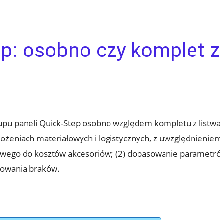
ep: osobno czy komplet 
upu paneli Quick-Step osobno względem kompletu z listw
łożeniach materiałowych i logistycznych, z uwzględnieni
kowego do kosztów akcesoriów; (2) dopasowanie parametrów
powania braków.