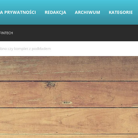
KA PRYWATNOŚCI
REDAKCJA
ARCHIWUM
KATEGORIE
FINTECH
obno czy komplet z podkładem