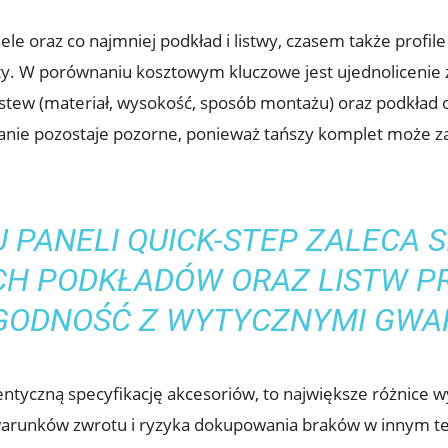
e oraz co najmniej podkład i listwy, czasem także profil
ty. W porównaniu kosztowym kluczowe jest ujednolicenie 
listew (materiał, wysokość, sposób montażu) oraz podkła
nie pozostaje pozorne, ponieważ tańszy komplet może zaw
PANELI QUICK-STEP ZALECA S
H PODKŁADÓW ORAZ LISTW PR
GODNOŚĆ Z WYTYCZNYMI GWA
entyczną specyfikację akcesoriów, to największe różnice w
warunków zwrotu i ryzyka dokupowania braków w innym te