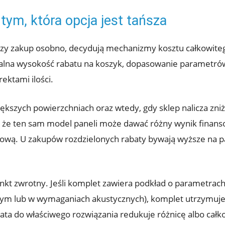
tym, która opcja jest tańsza
 czy zakup osobno, decydują mechanizmy kosztu całkowitego
ealna wysokość rabatu na koszyk, dopasowanie parametr
ektami ilości.
iększych powierzchniach oraz wtedy, gdy sklep nalicza zniż
 że ten sam model paneli może dawać różny wynik finansowy
ową. U zakupów rozdzielonych rabaty bywają wyższe na pa
nkt zwrotny. Jeśli komplet zawiera podkład o parametra
wym lub w wymaganiach akustycznych), komplet utrzymuje
ata do właściwego rozwiązania redukuje różnicę albo całko