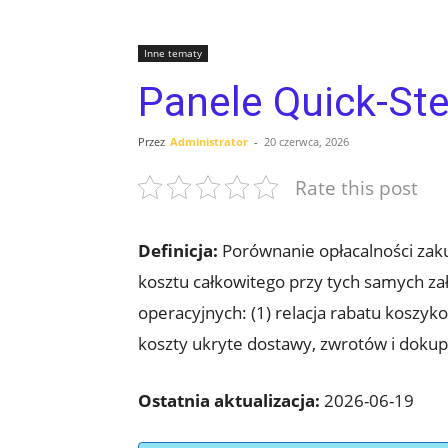
Inne tematy
Panele Quick-St
Przez
Administrator
-
20 czerwca, 2026
Rate this post
Definicja:
Porównanie opłacalności zak
kosztu całkowitego przy tych samych za
operacyjnych: (1) relacja rabatu koszy
koszty ukryte dostawy, zwrotów i doku
Ostatnia aktualizacja:
2026-06-19