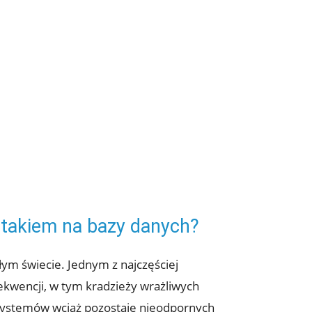
 atakiem na⁤ bazy danych?
ałym świecie. Jednym z ​najczęściej
kwencji, w ⁢tym kradzieży​ wrażliwych
e systemów wciąż pozostaje nieodpornych