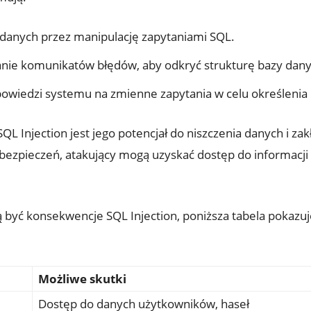
 danych przez ‌manipulację zapytaniami SQL.
nie komunikatów błędów, aby odkryć ​strukturę bazy⁢ dany
owiedzi⁢ systemu⁢ na zmienne zapytania w celu‍ określenia i
L Injection ⁢jest jego potencjał ⁢do niszczenia danych‌ i z
abezpieczeń, atakujący ⁣mogą uzyskać ‌dostęp do informacji 
yć konsekwencje‌ SQL Injection,​ poniższa tabela pokazuje 
Możliwe skutki
Dostęp do danych użytkowników, haseł