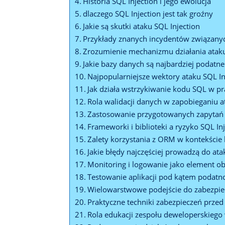
Historia SQL Injection ​i jego⁢ ewolucja
dlaczego SQL Injection ⁤jest tak ⁤groźny
Jakie są skutki ataku SQL Injection
Przykłady znanych incydentów związanych
Zrozumienie ‌mechanizmu‍ działania ataku
Jakie bazy danych są najbardziej ‍podatne 
Najpopularniejsze ⁢wektory ataku SQL In
Jak działa wstrzykiwanie kodu SQL w pr
Rola walidacji danych w zapobieganiu ⁢
Zastosowanie przygotowanych zapytań 
Frameworki i‌ biblioteki a ryzyko SQL⁣ In
Zalety korzystania z ORM ⁢w kontekście
Jakie ​błędy najczęściej prowadzą do at
Monitoring​ i logowanie jako element o
Testowanie aplikacji pod kątem‌ podatno
Wielowarstwowe podejście do zabezpiec
Praktyczne ​techniki‍ zabezpieczeń przed
Rola edukacji zespołu deweloperskiego​ 