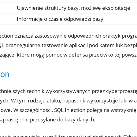
Ujawnienie‍ struktury bazy, możliwe eksploitacje
Informacje o czasie odpowiedzi bazy
ction oznacza zastosowanie odpowiednich praktyk⁢ progra
⁤ oraz regularne testowanie aplikacji ​pod kątem ⁤luk bez
ające, które mogą pomóc w​ defensa⁣ przeciwko tej⁣ powsz
ion
zechniejszych⁢ technik wykorzystywanych przez ⁤cyberprzes
h. W tym rodzaju‍ ataku, napastnik wykorzystuje luki w⁢ ap
e. ⁤W szczególności, SQL​ Injection polega na wstrzyknięc
‌są następnie przesyłane do bazy ⁣danych.
ra się na niewłaściwym filtrowaniu i walidacji danych.Gdy a