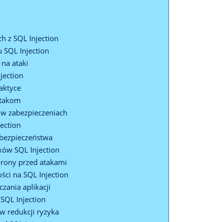
 z ⁤SQL Injection
 SQL ⁣Injection
na​ ataki
jection
aktyce
atakom
w zabezpieczeniach
jection
 bezpieczeństwa
aków SQL Injection
brony przed atakami
ści​ na SQL Injection
zania aplikacji
 SQL Injection
w redukcji ryzyka