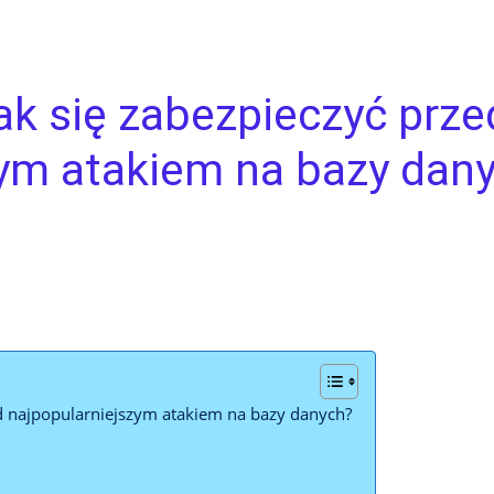
jak się zabezpieczyć prze
zym atakiem na bazy dan
zed ‍najpopularniejszym atakiem na⁤ bazy danych?
n