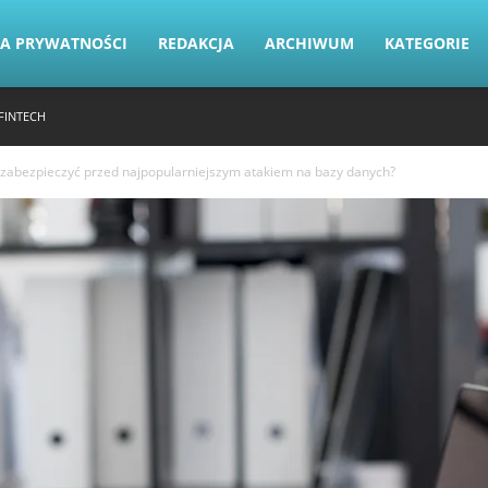
KA PRYWATNOŚCI
REDAKCJA
ARCHIWUM
KATEGORIE
FINTECH
ię zabezpieczyć przed najpopularniejszym atakiem na bazy danych?