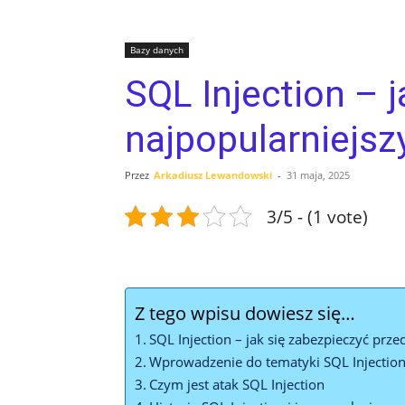
Bazy danych
SQL Injection – 
najpopularniejs
Przez
Arkadiusz Lewandowski
-
31 maja, 2025
3/5 - (1 vote)
Z tego wpisu dowiesz się…
SQL ​Injection‍ – jak się zabezpieczyć pr
Wprowadzenie do tematyki SQL Injectio
Czym jest ⁢atak SQL Injection