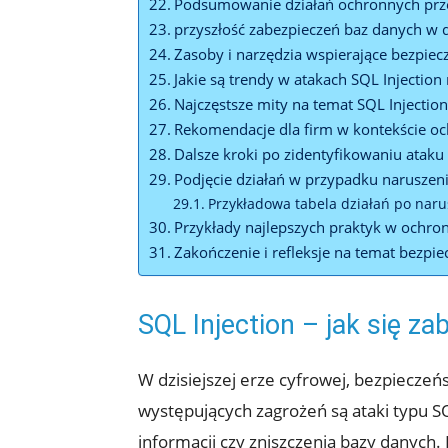
Podsumowanie działań ochronnych prze
przyszłość zabezpieczeń baz danych w 
Zasoby i narzędzia wspierające bezpiec
Jakie​ są trendy w atakach SQL Injection⁤ 
Najczęstsze mity na​ temat SQL Injection
Rekomendacje dla⁢ firm w kontekście oc
Dalsze kroki​ po ⁢zidentyfikowaniu ataku
Podjęcie działań w przypadku naruszen
Przykładowa tabela działań po​ naru
Przykłady​ najlepszych praktyk w ochroni
Zakończenie ⁤i refleksje na temat bezp
SQL ​Injection‍ – jak się 
W dzisiejszej ⁤erze‍ cyfrowej, bezpieczeńs
‍występujących zagrożeń są ataki ⁢typu 
informacji czy ⁤zniszczenia bazy​ dany