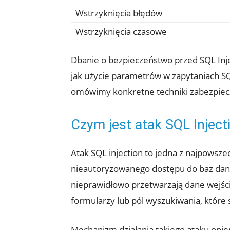
Wstrzyknięcia błędów
Wstrzyknięcia czasowe
Dbanie o bezpieczeństwo przed SQL Inje
jak użycie parametrów w zapytaniach SQL
omówimy konkretne techniki ⁤zabezpiecz
Czym jest ⁢atak SQL Inject
Atak SQL ​injection to jedna z​ najpows
nieautoryzowanego ⁢dostępu do baz danyc
nieprawidłowo przetwarzają dane wejściow
formularzy lub pól wyszukiwania,‌ które 
Mechanizm działania‍ takiego ataku ⁢opie