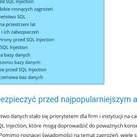
d SQL Injection
‌dobie rosnących zagrożeń
zeństwo ‌SQL
na‍ przestrzeni lat
 i ich zabezpieczeń
hrony przed SQL Injection
 SQL Injection
ia bazy danych
szeniu bazy⁢ danych:
e ⁣przed​ SQL Injection
ieczeństwa baz danych
zabezpieczyć przed ‍najpopularniejszym
two⁣ danych ‍stało się priorytetem dla firm i instytucji na c
SQL Injection, które mogą‌ doprowadzić do⁣ poważnych konse
ch. ⁣Pomimo rosnącej świadomości na temat zagrożeń, wiel