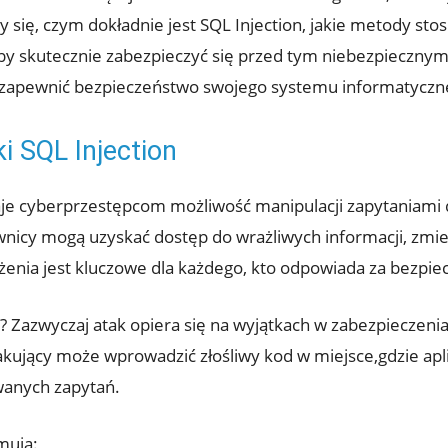
 ‌się, czym‌ dokładnie jest SQL Injection, jakie metody ‍s
aby skutecznie zabezpieczyć ⁤się przed ⁢tym ⁤niebezpieczny
e i zapewnić bezpieczeństwo swojego⁢ systemu informatyczn
 SQL Injection
 ⁢daje‍ cyberprzestępcom możliwość manipulacji zapytaniami 
nicy ⁤mogą uzyskać ‌dostęp do wrażliwych informacji, zmie
żenia‍ jest kluczowe dla każdego, kto ‌odpowiada za bezpie
n? ​Zazwyczaj atak opiera się na wyjątkach w zabezpieczenia
Atakujący może wprowadzić złośliwy kod w miejsce,gdzie ap
anych ​zapytań.
mują: