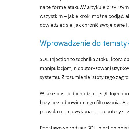
na tę⁣ formę ataku.W artykule przyjrzymy
wszystkim – ⁢jakie kroki można podjąć, 
dowiedzieć się, jak chronić ​swoje dan
Wprowadzenie do tematyki
SQL Injection to technika ⁢ataku, ⁣która
manipulacjom, nieautoryzowani⁤ użytkow
systemu. Zrozumienie istoty‍ tego zagro
W jaki sposób dochodzi ‍do SQL ⁣Injectio
‍bazy⁣ bez odpowiedniego filtrowania. ‍
pozwala mu ‌na wykonanie nieautoryzow
Podstawowe rodzaje SQL injection obej