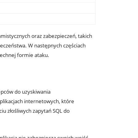
mistycznych oraz zabezpieczeń, takich
pieczeństwa. W następnych‍ częściach
echnej formie ataku.
tępców do uzyskiwania
likacjach internetowych, które⁣
iu ‌złośliwych zapytań SQL ‍do
plikacja nie zabezpiecza swoich⁢ wejść,