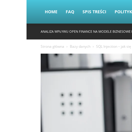
HOME
FAQ
SPIS TREŚCI
POLITY
ANALIZA WPŁYWU OPEN FINANCE NA MODELE BIZNESOWE 
Strona główna
Bazy danych
SQL Injection – jak s