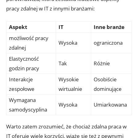
‌pracy zdalnej w​ IT ⁤z innymi branżami:
Aspekt
IT
Inne ⁢branże
możliwość pracy
Wysoka
ograniczona
zdalnej
Elastyczność
Tak
Różnie
godzin pracy
Interakcje
Wysokie⁤
Osobiście
zespołowe
wirtualnie
dominujące
Wymagana
Wysoka
Umiarkowana
samodyscyplina
Warto ⁤zatem zrozumieć, że ‍chociaż ⁣zdalna praca w
IT oferuje wiele korzyści, wiąże się też ‍z pewnymi