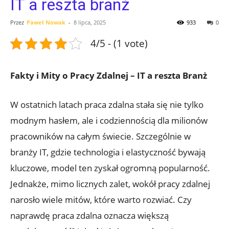
IT a reszta branż
Przez
Paweł Nowak
-
8 lipca, 2025
933
0
4/5 - (1 vote)
Fakty ⁢i Mity ‍o Pracy Zdalnej – IT a reszta Branż
W ostatnich latach praca ⁣zdalna stała się‍ nie tylko
⁤modnym hasłem, ‌ale ⁤i codziennością dla milionów
pracowników ⁤na⁢ całym świecie.⁤ Szczególnie w
branży ​IT, gdzie technologia i elastyczność bywają
kluczowe, model⁢ ten zyskał ogromną popularność.‍
Jednakże, mimo licznych‌ zalet, wokół⁢ pracy zdalnej
⁢narosło wiele mitów, które warto rozwiać. Czy
naprawdę ‌praca zdalna oznacza większą