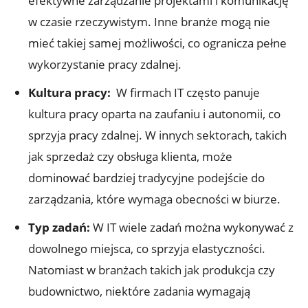
efektywne ‌zarządzanie‌ projektami i​ komunikację
w czasie⁤ rzeczywistym.‌ Inne branże ⁤mogą nie
mieć takiej samej możliwości, co ⁢ogranicza pełne
wykorzystanie‌ pracy zdalnej.
Kultura pracy:
⁤ W firmach⁤ IT⁣ często panuje
kultura pracy oparta na zaufaniu ‍i autonomii, co‍
sprzyja pracy zdalnej. W innych sektorach,​ takich
⁢jak sprzedaż czy obsługa klienta, może
dominować bardziej tradycyjne podejście do
zarządzania, które wymaga obecności ⁣w ‌biurze.
Typ⁣ zadań:
W IT wiele ⁣zadań można ‍wykonywać ⁢z‍
dowolnego miejsca, co sprzyja elastyczności.
⁢Natomiast w⁢ branżach takich⁣ jak produkcja czy
budownictwo, niektóre zadania wymagają