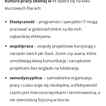
Kultura pracy zdalnej w⁣ IT
opiera się na kilku ​
kluczowych​ filarach:
Elastyczność
– programiści i‍ specjaliści‍ IT mogą‌
pracować⁤ w godzinach,które są dla nich
najbardziej‍ efektywne.
współpraca
– zespoły projektowe korzystają z ​
narzędzi takich jak Slack, Zoom czy asana,⁣ które
umożliwiają łatwą komunikację i zarządzanie
projektami bez względu‌ na lokalizację.
samodyscyplina
​ – samodzielna organizacja
pracy ​i czasu ‌staje ⁣się niezbędna, a efektywność
‌często⁤ jest‌ mierzona wynikami ⁢i terminowością, a
‍nie ⁢obecnością fizyczną⁤ w biurze.