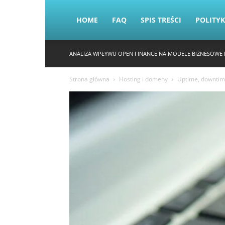
HOME
FAQ
SPIS TREŚCI
POLITY
ANALIZA WPŁYWU OPEN FINANCE NA MODELE BIZNESOWE 
Strona główna
Hosting i domeny
Uptime, downtime