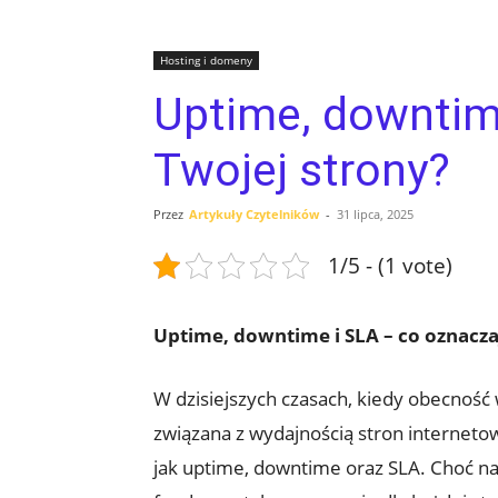
Hosting i domeny
Uptime, downtime
Twojej strony?
Przez
Artykuły Czytelników
-
31 lipca, 2025
1/5 - (1 vote)
Uptime, downtime i SLA – co oznaczają
W dzisiejszych czasach, kiedy obecność ⁢
związana ⁤z wydajnością stron interneto
jak uptime, downtime oraz SLA. Choć na 