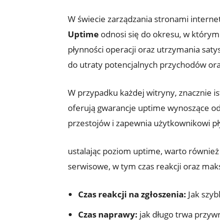
W świecie zarządzania stronami internet
Uptime
odnosi się do okresu, w którym 
płynności operacji⁣ oraz ‍utrzymania satys
do utraty potencjalnych⁤ przychodów or
W przypadku każdej witryny, znacznie is
oferują gwarancje uptime wynoszące o
przestojów i​ zapewnia użytkownikowi pły
ustalając poziom uptime, warto równie
serwisowe, w tym czas reakcji oraz m
Czas ⁤reakcji na ⁤zgłoszenia:
Jak szyb
Czas naprawy:
jak długo trwa przywr