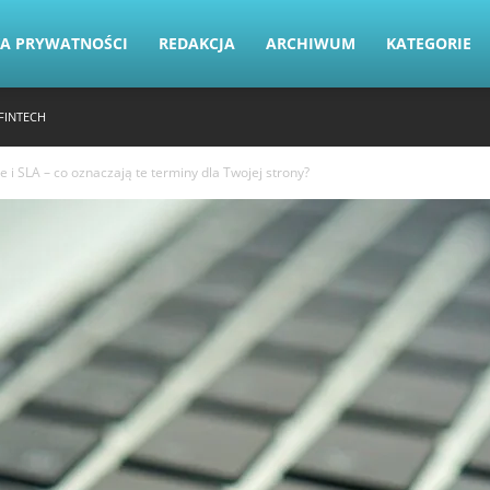
KA PRYWATNOŚCI
REDAKCJA
ARCHIWUM
KATEGORIE
FINTECH
 i SLA – co oznaczają te terminy dla Twojej strony?