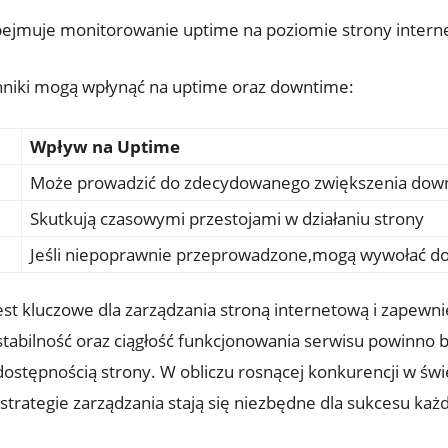
ejmuje monitorowanie uptime na poziomie strony intern
nniki mogą wpłynąć⁣ na uptime oraz downtime:
Wpływ na Uptime
Może prowadzić ⁢do zdecydowanego‍ zwiększenia dow
Skutkują czasowymi przestojami w działaniu strony
Jeśli niepoprawnie przeprowadzone,mogą wywołać 
st kluczowe dla zarządzania stroną ⁣internetową⁢ i zapewn
stabilność oraz ciągłość funkcjonowania serwisu powinno 
ostępnością strony. W obliczu rosnącej konkurencji w świ
rategie zarządzania stają się niezbędne‍ dla sukcesu każde