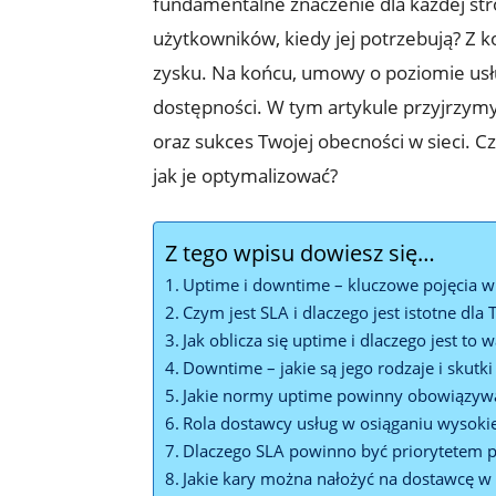
fundamentalne znaczenie dla każdej str
użytkowników,⁣ kiedy jej potrzebują? Z ko
zysku. ⁣Na końcu, ⁣umowy o⁢ poziomie u
dostępności. W tym artykule przyjrzymy
oraz sukces ​Twojej obecności w sieci. C
jak je optymalizować?
Z tego wpisu dowiesz się…
Uptime i downtime – kluczowe pojęcia w
Czym jest ⁤SLA i dlaczego jest istotne ‌dla
Jak oblicza się uptime i dlaczego jest to 
Downtime – jakie są jego rodzaje i skutki 
Jakie normy uptime powinny obowiązyw
Rola dostawcy usług w osiąganiu wysoki
Dlaczego SLA powinno być⁢ priorytetem 
Jakie kary można nałożyć na dostawcę w