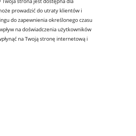
 Twoja strona jest dostępna dla
oże prowadzić ‌do utraty klientów i⁣
tingu do zapewnienia określonego czasu
 i wpływ na doświadczenia użytkowników
 wpłynąć na Twoją stronę internetową i