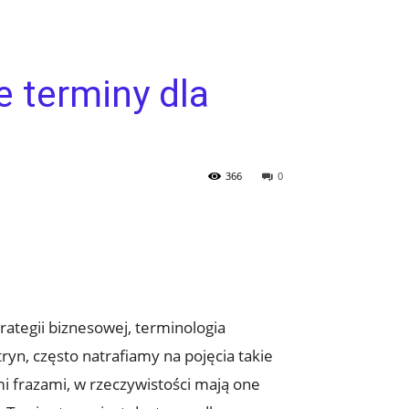
e terminy dla
366
0
trategii biznesowej, terminologia
yn, często ‍natrafiamy na pojęcia takie
mi frazami, w rzeczywistości mają one