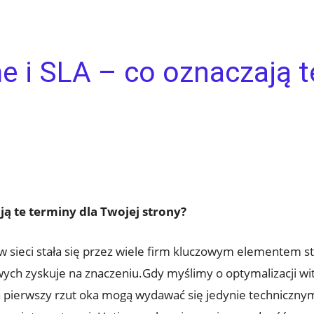
 i SLA – co oznaczają t
 te⁣ terminy ⁤dla Twojej strony?
w sieci ‍stała się przez wiele firm ‍kluczowym elementem s
wych zyskuje na znaczeniu.Gdy myślimy o optymalizacji witr
pierwszy rzut⁤ oka mogą wydawać ‍się jedynie ‌techniczny