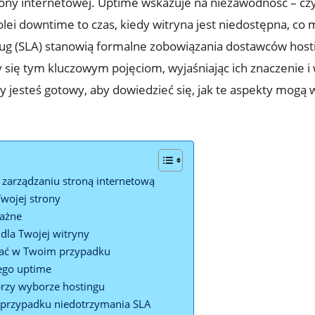
ony internetowej. Uptime wskazuje na niezawodność – czy
lei downtime to czas, kiedy witryna jest‍ niedostępna, ‌co m
sług (SLA) stanowią formalne zobowiązania⁢ dostawców hos
 ⁣się tym kluczowym pojęciom, wyjaśniając ich znaczenie
zy ⁢jesteś gotowy, aby dowiedzieć się, jak te aspekty ⁣mogą
 zarządzaniu stroną internetową
 Twojej strony
ważne
dla ‌Twojej witryny
ać w Twoim ⁣przypadku
ego uptime
przy wyborze hostingu
 przypadku niedotrzymania SLA