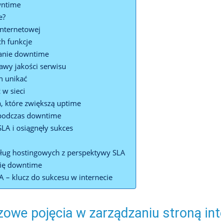
wntime
e?
internetowej
ch funkcje
wanie downtime
wy ⁢jakości ⁢serwisu
h unikać
 w sieci
, które zwiększą uptime
 podczas downtime
A ‌i osiągnęły‍ sukces
ług hostingowych z ​perspektywy SLA
się downtime
 – klucz do sukcesu w internecie
zowe pojęcia w zarządzaniu stroną in