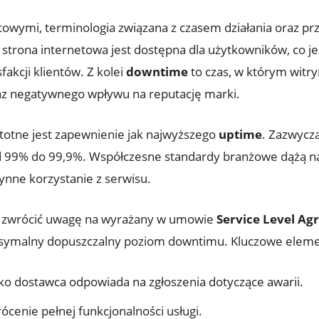
owymi, terminologia związana z czasem działania oraz prz
​strona internetowa jest dostępna dla użytkowników, co jes
fakcji klientów. Z kolei
downtime
to czas, w którym witry
az negatywnego wpływu na reputację ⁣marki.
totne jest zapewnienie‌ jak najwyższego‌
uptime
. Zazwycza
d 99% do 99,9%. ​Współczesne standardy branżowe dążą 
nne⁢ korzystanie‌ z serwisu.
ż zwrócić uwagę na ‌wyrażany w umowie
Service Level Ag
aksymalny dopuszczalny poziom downtimu. Kluczowe ele
ko dostawca⁢ odpowiada na zgłoszenia dotyczące awarii.
ócenie pełnej funkcjonalności usługi.