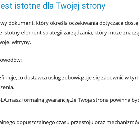
est istotne ‌dla Twojej strony
wy​ dokument, który określa oczekiwania​ dotyczące dostęp
le istotny element strategii zarządzania,‌ który może znac
jej‍ witryny.
 powodów:
finiuje,co dostawca usług zobowiązuje się zapewnić,w ty
szenia.
SLA,masz formalną‌ gwarancję,że Twoja strona powinna być
alnego dopuszczalnego czasu przestoju oraz mechanizm