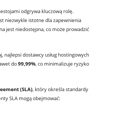
estojami odgrywa ⁣kluczową rolę.⁢
t niezwykle istotne ‌dla zapewnienia
na⁣ jest⁤ niedostępna,⁢ co może prowadzić
j, najlepsi dostawcy usług hostingowych
nawet do
99,99%
, co minimalizuje ryzyko
reement (SLA)
, który określa standardy
menty SLA mogą obejmować: