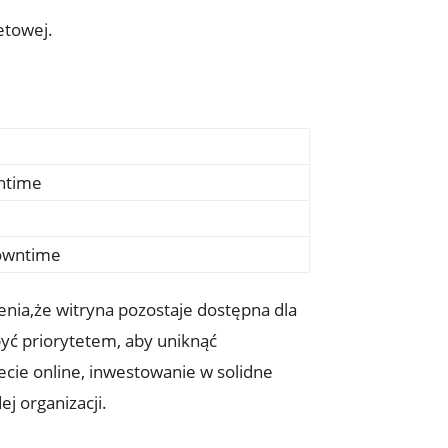
etowej.
ntime
downtime
ienia,że witryna pozostaje dostępna dla
być priorytetem, aby uniknąć
ecie online, inwestowanie w solidne
j organizacji.