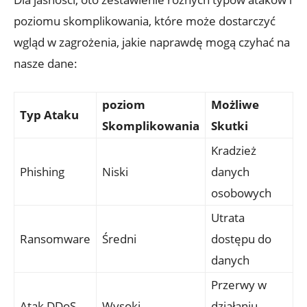
poziomu ‍skomplikowania, które​ może ⁤dostarczyć⁢
wgląd w⁢ zagrożenia, jakie naprawdę⁢ mogą czyhać na
nasze dane:
poziom⁤
Możliwe
Typ Ataku
Skomplikowania
Skutki
Kradzież
Phishing
Niski
danych
⁤osobowych
Utrata
Ransomware
Średni
dostępu do
danych
Przerwy w
Atak⁢ DDoS
Wysoki
działaniu