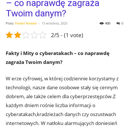
– co naprawdę zagraża
Twoim danym?
Przez
Paweł Nowak
-
13 września, 2025
400
0
2/5 - (1 vote)
Fakty i⁢ Mity o cyberatakach – ⁣co‌ naprawdę
zagraża Twoim danym?
W erze ‍cyfrowej, ‌w której ‍codziennie​ korzystamy z ​
technologii, nasze dane osobowe stały ⁣się cennym‍
dobrem, ale także celem dla⁣ cyberprzestępców.Z‌
każdym dniem​ rośnie ⁣liczba informacji o
cyberatakach,kradzieżach danych czy oszustwach
⁢internetowych. W natłoku alarmujących doniesień ​