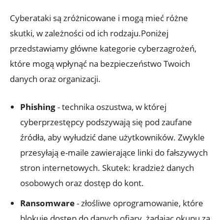
Cyberataki⁢ są zróżnicowane i ​mogą mieć różne
skutki, w zależności od ⁢ich rodzaju.Poniżej
przedstawiamy główne kategorie cyberzagrożeń,
które mogą wpłynąć na bezpieczeństwo ⁢Twoich‍
danych ⁣oraz ⁢organizacji.
Phishing
⁤- ​technika⁣ oszustwa,⁣ w⁢ której
cyberprzestępcy podszywają się pod zaufane
źródła, aby wyłudzić dane użytkowników. Zwykle
przesyłają⁢ e-maile zawierające linki⁤ do ⁤fałszywych
‌stron internetowych. ‌Skutek: kradzież ⁣danych
osobowych oraz dostęp do kont.
Ransomware
‌- złośliwe oprogramowanie, które ​
blokuje dostęp do​ danych ⁣ofiary, żądając okupu za