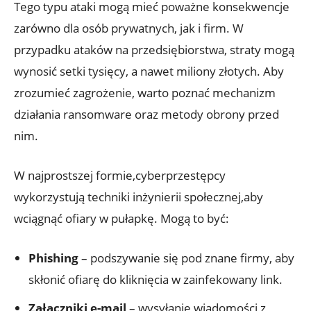
Tego typu ataki mogą mieć poważne konsekwencje‍
zarówno dla⁤ osób ⁢prywatnych, jak i firm. W
‌przypadku ataków⁤ na przedsiębiorstwa,⁢ straty⁤ mogą
wynosić setki tysięcy, a nawet​ miliony ⁣złotych. ⁢Aby
zrozumieć zagrożenie, warto poznać⁤ mechanizm
działania ransomware oraz metody obrony przed
nim.
W ‍najprostszej⁢ formie,cyberprzestępcy‌
wykorzystują techniki inżynierii społecznej,aby
wciągnąć ofiary​ w pułapkę. Mogą to być:
Phishing
– podszywanie się⁢ pod znane firmy,‍ aby
skłonić ofiarę do kliknięcia w zainfekowany⁣ link.
Załączniki e-mail
– wysyłanie wiadomości z