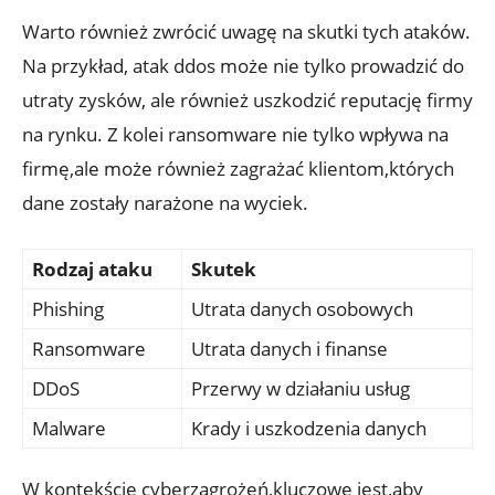
Warto‌ również ⁣zwrócić ⁢uwagę na skutki tych ataków.
Na przykład, ​atak ddos może⁢ nie tylko prowadzić⁢ do
utraty zysków, ale również uszkodzić reputację ⁢firmy
na rynku. Z kolei ransomware‌ nie ‍tylko wpływa ​na⁤
firmę,ale ‍może również zagrażać klientom,których
⁣dane zostały narażone⁣ na ⁤wyciek.
Rodzaj ataku
Skutek
Phishing
Utrata danych osobowych
Ransomware
Utrata danych‍ i finanse
DDoS
Przerwy ⁢w działaniu usług
Malware
Krady i uszkodzenia danych
W kontekście⁤ cyberzagrożeń,kluczowe jest,aby