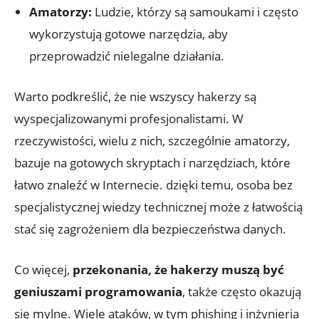
Amatorzy:
⁢Ludzie,‌ którzy⁣ są samoukami i często
wykorzystują ‌gotowe narzędzia, aby ​
przeprowadzić nielegalne działania.
Warto podkreślić, że⁢ nie⁤ wszyscy hakerzy​ są⁢
wyspecjalizowanymi profesjonalistami. W
rzeczywistości, wielu z⁣ nich, szczególnie amatorzy,
bazuje‌ na gotowych skryptach ⁤i narzędziach, ‌które
⁢łatwo znaleźć ⁤w Internecie. dzięki ⁤temu, osoba⁤ bez
⁢specjalistycznej ⁢wiedzy technicznej może z łatwością
stać się ⁣zagrożeniem dla bezpieczeństwa danych.
Co⁤ więcej,
przekonania, ‌że hakerzy muszą być
geniuszami programowania
,⁣ także często​ okazują‌
się mylne. ‌Wiele ataków, ​w tym⁣ phishing i inżynieria