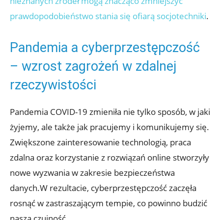
nieznanych źródeł mogą znacząco zmniejszyć
prawdopodobieństwo stania się ofiarą socjotechniki
.
Pandemia a cyberprzestępczość
– wzrost zagrożeń w ⁢zdalnej
rzeczywistości
Pandemia⁣ COVID-19 zmieniła nie tylko sposób, w jaki⁢
żyjemy,‍ ale ⁣także jak pracujemy i komunikujemy ​się.
Zwiększone zainteresowanie⁣ technologią, praca
zdalna oraz korzystanie⁤ z ​rozwiązań online stworzyły
nowe wyzwania w zakresie‍ bezpieczeństwa
danych.W rezultacie, cyberprzestępczość zaczęła
rosnąć w zastraszającym⁢ tempie, co⁤ powinno budzić
naszą czujność.