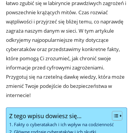
łatwo zgubić się w labiryncie prawdziwych zagrożeń ​i
powszechnie krążących mitów. Czas ​rozwiać
⁤wątpliwości i przyjrzeć się⁢ bliżej temu, co naprawdę
zagraża naszym ⁣danym w sieci. W tym artykule
odkryjemy najpopularniejsze ‌mity dotyczące
cyberataków oraz⁢ przedstawimy konkretne ⁤fakty,
które pomogą Ci‌ zrozumieć, jak ⁣chronić⁣ swoje
⁣informacje przed cyfrowymi zagrożeniami.
⁢Przygotuj się na rzetelną ‍dawkę ‌wiedzy, ⁣która⁤ może
zmienić Twoje podejście​ do bezpieczeństwa w
internecie!
Z tego wpisu dowiesz się…
Fakty o cyberatakach i ⁢ich⁢ wpływ⁣ na codzienność
Główne rodzaje cyberataków i ich ‌skutki