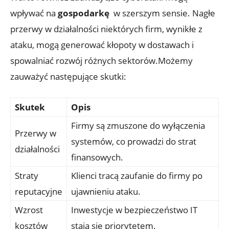
wpływać na
gospodarkę
⁣ w szerszym‍ sensie. Nagłe
przerwy w działalności niektórych firm, wynikłe ⁢z
ataku, mogą‍ generować ‍kłopoty w dostawach i
spowalniać rozwój różnych sektorów.Możemy
zauważyć następujące skutki:
Skutek
Opis
Firmy​ są zmuszone do⁢ wyłączenia
Przerwy ‍w⁤
systemów, co prowadzi do strat
działalności
finansowych.
Straty
Klienci tracą zaufanie do firmy po⁣
⁤reputacyjne
ujawnieniu ataku.
Wzrost‌
Inwestycje ‌w‍ bezpieczeństwo IT
kosztów
stają się priorytetem.