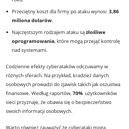
Przeciętny koszt dla ⁣firmy ⁢po ataku⁤ wynosi ⁤
3,86
miliona dolarów
.
Najczęstszym rodzajem⁤ ataku ⁤są⁣
złośliwe
oprogramowania
, ⁣które mogą przejąć kontrolę
nad ‌systemami.
Codzienne efekty cyberataków‌ odczuwamy w‍
różnych sferach.⁢ Na ‍przykład, ⁤kradzież⁢ danych⁤
osobowych prowadzi do zjawisk takich jak oszustwa
finansowe.​ Według‍ raportów,
70%
‍ użytkowników
sieci przyznaje, że obawia⁣ się o bezpieczeństwo
swoich informacji osobowych.
Warto również zauważyć,że cyberataki mogą