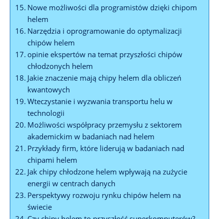
Nowe możliwości dla programistów ⁤dzięki chipom
helem
Narzędzia ⁤i oprogramowanie do optymalizacji
chipów helem
opinie ekspertów na temat przyszłości chipów
‌chłodzonych ​helem
Jakie znaczenie mają chipy helem⁣ dla obliczeń
kwantowych
Wteczystanie i wyzwania transportu helu w
technologii
Możliwości⁢ współpracy przemysłu z sektorem
akademickim w badaniach nad helem
Przykłady​ firm, które liderują w badaniach ⁣nad
chipami helem
Jak chipy chłodzone helem wpływają na‌ zużycie
energii w centrach danych
Perspektywy rozwoju rynku chipów helem na
świecie
Czy chipy ⁣helem to przyszłość superkomputerów?