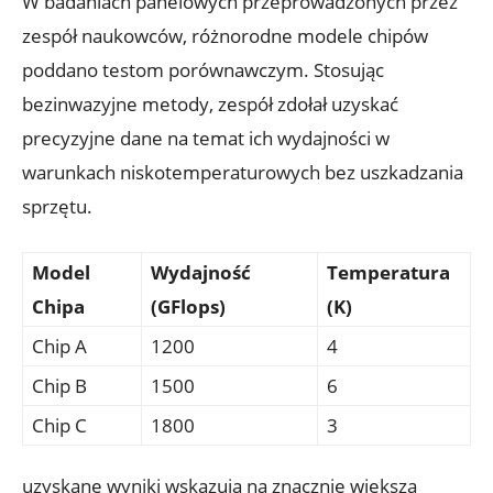
W ⁤badaniach panelowych​ przeprowadzonych przez
zespół naukowców, różnorodne modele chipów
poddano testom porównawczym. Stosując
bezinwazyjne metody, zespół zdołał uzyskać
precyzyjne dane na temat ich wydajności w
warunkach niskotemperaturowych bez uszkadzania
sprzętu.
Model
Wydajność
Temperatura
Chipa
(GFlops)
(K)
Chip A
1200
4
Chip B
1500
6
Chip ‌C
1800
3
uzyskane wyniki wskazują na znacznie większą