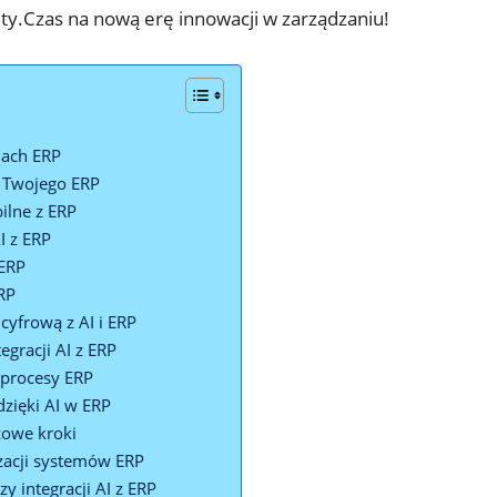
lety.Czas na nową erę innowacji w zarządzaniu!
mach ERP
 ⁢Twojego ERP
ilne z ERP
I z ERP
 ERP
ERP
cyfrową z AI i ERP
racji‍ AI​ z ERP
 procesy ERP
ięki AI w⁤ ERP
owe‍ kroki
zacji systemów ERP
y integracji AI z ERP