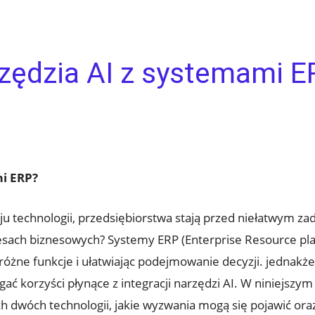
rzędzia AI z systemami 
mi ERP?
ju technologii, przedsiębiorstwa stają przed ⁢niełatwym z
ocesach biznesowych? Systemy ERP (Enterprise Resource pl
óżne funkcje​ i ułatwiając podejmowanie decyzji.​ jednakże
ać korzyści płynące z ⁤integracji narzędzi AI. W niniejszym 
ch dwóch technologii, jakie wyzwania mogą się pojawić oraz