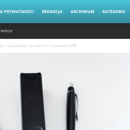
KA PRYWATNOŚCI
REDAKCJA
ARCHIWUM
KATEGORIE
FINTECH
ej
Jak połączyć narzędzia AI z systemami ERP