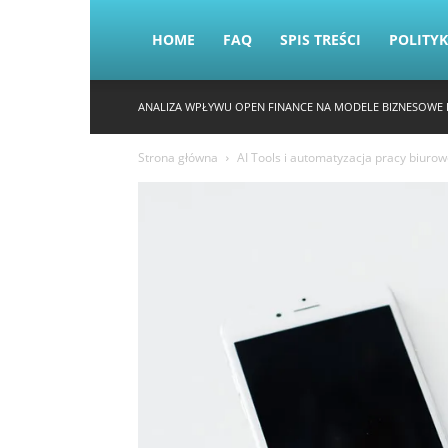
HOME
FAQ
SPIS TREŚCI
POLITY
ANALIZA WPŁYWU OPEN FINANCE NA MODELE BIZNESOWE 
Strona główna
AI Tools i automatyzacja pracy biurow