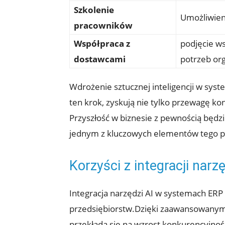
Szkolenie
Umożliwieni
pracowników
Współpraca z⁢
podjęcie ws
dostawcami
potrzeb org
Wdrożenie‌ sztucznej inteligencji w syst
ten krok, ⁣zyskują nie tylko przewagę ko
Przyszłość⁤ w biznesie z ⁤pewnością będz
jednym z kluczowych elementów tego p
Korzyści z integracji nar
Integracja narzędzi AI ⁢w ​systemach ER
przedsiębiorstw.Dzięki​ zaawansowanym 
przekłada się na ‌wzrost konkurencyjnoś