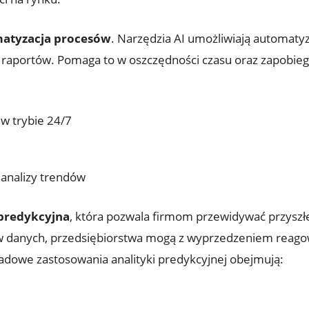
atyzacja procesów
. Narzędzia AI⁤ umożliwiają automaty
raportów. Pomaga to w oszczędności ⁢czasu oraz zapobieg
w trybie 24/7
analizy trendów
 predykcyjna
, która pozwala firmom przewidywać⁢ przyszł
orów danych, przedsiębiorstwa‌ mogą z wyprzedzeniem reago
ładowe‌ zastosowania analityki predykcyjnej obejmują: