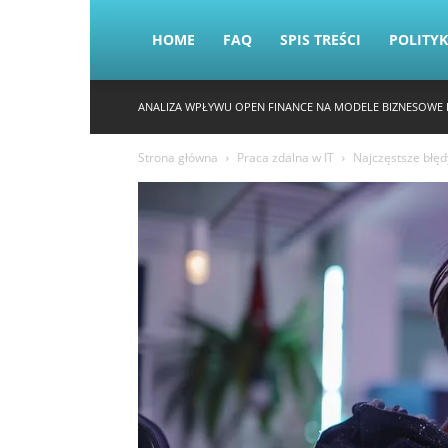
HOME
FAQ
SPIS TREŚCI
POLITY
ANALIZA WPŁYWU OPEN FINANCE NA MODELE BIZNESOWE 
Strona główna
Praca zdalna w IT
Najczęstsze błęd