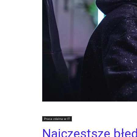
Praca zdalna w IT
Najczęstsze błęd