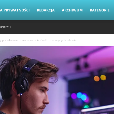
KA PRYWATNOŚCI
REDAKCJA
ARCHIWUM
KATEGORIE
FINTECH
y popełniane przez specjalistów IT pracujących zdalnie