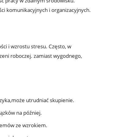
ość pracy w zdalnym środowisku.
ści komunikacyjnych i organizacyjnych.
ci i wzrostu stresu. Często, w
zeni roboczej. zamiast wygodnego,
zyka,może utrudniać skupienie.
ązków na później.
lemów ze wzrokiem.