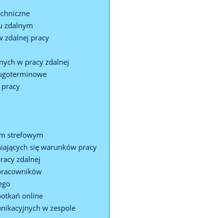
y
echniczne
ku zdalnym
 zdalnej pracy
nych w pracy zdalnej
ługoterminowe
 pracy
em strefowym
iających się warunków pracy
racy zdalnej
łpracowników
ego
potkań online
nikacyjnych w zespole