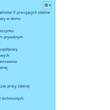
alistów IT pracujących zdalnie
pracy w domu
poczynku
iem prywatnym
współpracy
łowych
ramowania
alnej
zas pracy zdalnej
i technicznych