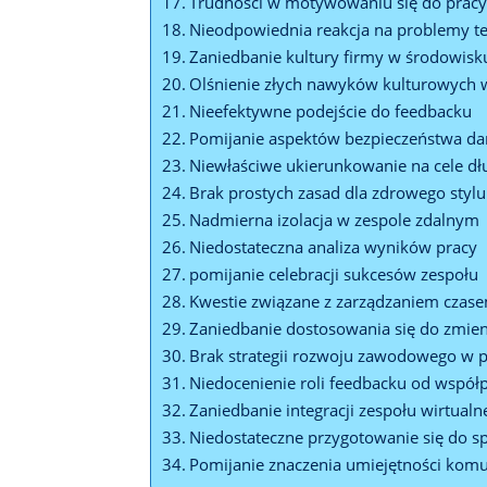
Trudności w motywowaniu się do prac
Nieodpowiednia reakcja na problemy t
Zaniedbanie kultury firmy w środowis
Olśnienie złych nawyków kulturowych w
Nieefektywne podejście do feedbacku
Pomijanie aspektów bezpieczeństwa da
Niewłaściwe ukierunkowanie na cele d
Brak prostych zasad dla zdrowego stylu
Nadmierna izolacja w zespole zdalnym
Niedostateczna analiza wyników pracy
pomijanie celebracji sukcesów zespołu
Kwestie związane z zarządzaniem czas
Zaniedbanie dostosowania się do zmien
Brak strategii rozwoju zawodowego w p
Niedocenienie roli feedbacku od wspó
Zaniedbanie integracji zespołu wirtualn
Niedostateczne przygotowanie się do s
Pomijanie znaczenia umiejętności komu