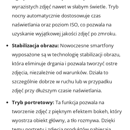
⁢wyrazistych zdjęć nawet w słabym świetle. ‌Tryb
nocny automatycznie dostosowuje czas
⁣naświetlania ⁤oraz ⁢poziom ISO, co pozwala na
uzyskanie⁢ wyjątkowej jakości zdjęć po zmroku.
Stabilizacja obrazu:
Nowoczesne smartfony
wyposażone ⁢są w⁢ technologię stabilizacji⁤ obrazu,
która eliminuje drgania‌ i pozwala tworzyć ostre
zdjęcia, ⁢niezależnie od warunków. Działa to
szczególnie dobrze w ruchu​ lub ‍w przypadku
zdjęć przy dłuższym czasie naświetlania.
Tryb portretowy:
⁤Ta funkcja pozwala na
tworzenie zdjęć z pięknym⁣ efektem bokeh, ‍który
wyostrza obiekt główny, a tło ‌rozmywa. Dzięki‍
temu portrety i zdjęcia produktów nabierają