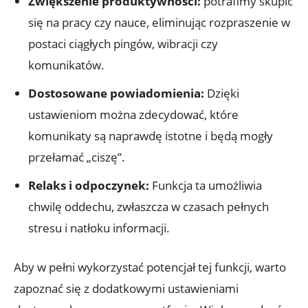
Zwiększenie produktywności:
potrafimy⁣ skupić
się na⁣ pracy czy nauce, eliminując rozpraszenie​ w
postaci ciągłych pingów, wibracji czy
komunikatów.
Dostosowane‌ powiadomienia:
Dzięki
ustawieniom można zdecydować, które
‍komunikaty są naprawdę istotne ⁢i ⁣będą mogły
przełamać „ciszę”.
Relaks‌ i ⁤odpoczynek:
Funkcja⁤ ta umożliwia
chwilę oddechu,‌ zwłaszcza w czasach ⁤pełnych
stresu ⁢i natłoku informacji.
Aby ⁣w‍ pełni wykorzystać potencjał tej funkcji, warto⁣
zapoznać⁢ się ‍z dodatkowymi ustawieniami⁣