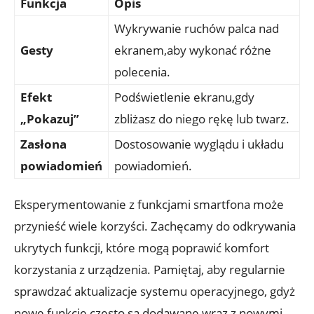
Funkcja
Opis
Wykrywanie ruchów palca nad⁢
Gesty
ekranem,aby wykonać różne‌
polecenia.
Efekt
Podświetlenie ekranu,gdy
„Pokazuj”
⁤zbliżasz do niego​ rękę lub twarz.
Zasłona
Dostosowanie wyglądu i układu‍
powiadomień
powiadomień.
Eksperymentowanie z funkcjami smartfona może
przynieść wiele⁢ korzyści. ⁣Zachęcamy do ‌odkrywania
ukrytych funkcji, które ⁢mogą‍ poprawić komfort
‍korzystania ‌z urządzenia. Pamiętaj,⁣ aby ‍regularnie
sprawdzać‌ aktualizacje systemu operacyjnego, ​gdyż
nowe funkcje często są ‌dodawane wraz z nowymi