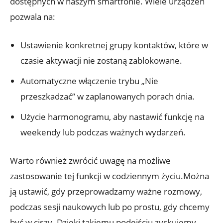
dostępnych w​ naszym smartfonie. Wiele ‍urządzeń
⁢pozwala na:
Ustawienie konkretnej grupy ⁣kontaktów, ‌które w
czasie aktywacji nie zostaną​ zablokowane.
Automatyczne włączenie trybu ‌„Nie
przeszkadzać” w zaplanowanych porach⁣ dnia.
Użycie harmonogramu, aby nastawić ​funkcję na
weekendy lub​ podczas ważnych wydarzeń.
Warto ⁢również zwrócić uwagę ​na możliwe ​
zastosowanie tej funkcji w codziennym ⁤życiu.Można
ją ustawić, gdy przeprowadzamy ważne⁣ rozmowy,
⁢podczas sesji ‌naukowych lub⁤ po ‌prostu,‍ gdy chcemy
być w ciszy. Dzięki takiemu podejściu‍ zyskujemy