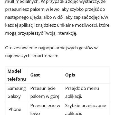
multimedialnych. W przypadku ⁤zdjęć ⁣wystarczy, że
przesuniesz​ palcem w lewo,⁢ aby szybko przejść do
następnego ujęcia, albo w dół,⁣ aby ‍zapisać​ zdjęcie.W
każdej aplikacji​ znajdziesz unikalne możliwości,‍ które
mogą przyspieszyć Twoją interakcję.
Oto ‌zestawienie‍ najpopularniejszych gestów w
najnowszych smartfonach:
Model
Gest
Opis
telefonu
Samsung
Przesunięcie
Przejdź⁤ do ​menu
Galaxy
palcem w górę
aplikacji.
Przesunięcie ⁢w
Szybkie przełączanie
iPhone
lewo
aplikacji.