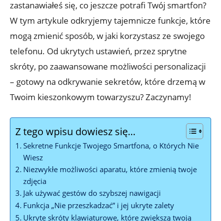
‍zastanawiałeś się, co⁤ jeszcze​ potrafi Twój smartfon?
W ⁢tym‌ artykule odkryjemy tajemnicze funkcje, które
mogą zmienić sposób, w jaki korzystasz ze swojego
telefonu. Od⁢ ukrytych ustawień, przez sprytne
skróty, po zaawansowane‍ możliwości personalizacji
– gotowy na odkrywanie sekretów, które‍ drzemą w
Twoim kieszonkowym towarzyszu? Zaczynamy!
Z tego wpisu dowiesz się…
Sekretne Funkcje Twojego ⁢Smartfona, ​o Których Nie
Wiesz
Niezwykłe możliwości ⁢aparatu, które​ zmienią twoje
zdjęcia
Jak używać gestów do ⁢szybszej nawigacji
Funkcja „Nie przeszkadzać” i jej ukryte zalety
Ukryte⁤ skróty klawiaturowe, ‍które zwiększą twoją