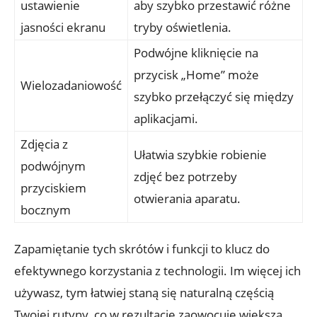
ustawienie
aby szybko przestawić różne
jasności ekranu
tryby oświetlenia.
Podwójne kliknięcie na
przycisk „Home” może
Wielozadaniowość
szybko przełączyć się między
aplikacjami.
Zdjęcia z
Ułatwia​ szybkie​ robienie
‍podwójnym ​
zdjęć bez potrzeby
przyciskiem
otwierania ‍aparatu.
bocznym
Zapamiętanie tych ⁢skrótów‍ i funkcji to⁢ klucz do
efektywnego korzystania z⁤ technologii. Im więcej ich⁢
używasz, tym‍ łatwiej staną się naturalną częścią‍
Twojej rutyny, ‍co w ​rezultacie zaowocuje większą