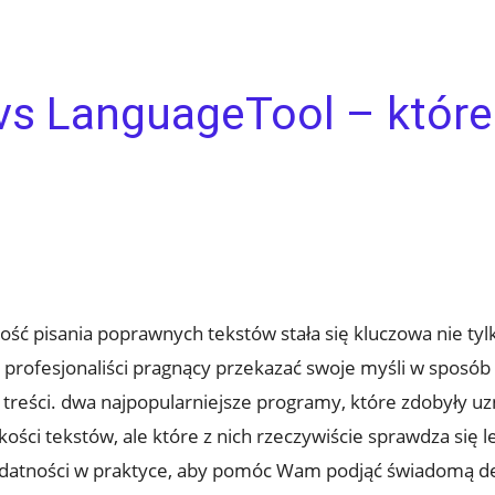
s LanguageTool – które 
?
ość pisania poprawnych tekstów stała się kluczowa nie tyl
y profesjonaliści pragnący przekazać swoje myśli w sposób 
 treści. dwa najpopularniejsze programy, które zdobyły u
ści tekstów, ale które z nich rzeczywiście sprawdza się l
zydatności w praktyce, aby pomóc Wam podjąć świadomą d