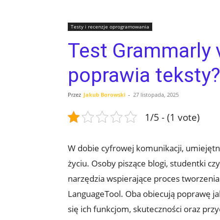
Testy i recenzje oprogramowania
Test Grammarly v
poprawia teksty
Przez
Jakub Borowski
-
27 listopada, 2025
1/5 - (1 vote)
W dobie cyfrowej komunikacji, umiejętn
życiu. Osoby piszące blogi, studentki cz
narzędzia wspierające proces tworzenia
LanguageTool. Oba obiecują poprawę jako
się ich funkcjom, skuteczności oraz pr