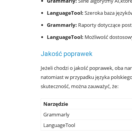
Grammarly:
Silne algorytmy AI,które
LanguageTool:
Szeroka baza języków,
Grammarly:
Raporty dotyczące postę
LanguageTool:
Możliwość dostosowyw
Jakość poprawek
Jeżeli chodzi o jakość poprawek, oba n
natomiast w przypadku języka polskiego
skuteczność, można zauważyć, że:
Narzędzie
Grammarly
LanguageTool