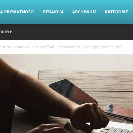
KA PRYWATNOŚCI
REDAKCJA
ARCHIWUM
KATEGORIE
FINTECH
est Grammarly vs LanguageTool – które narzędzie lepiej poprawia teksty?