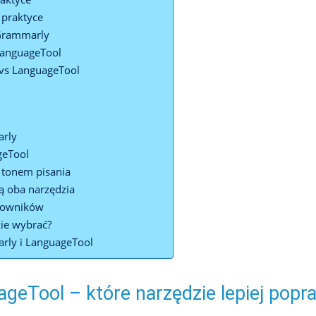
 praktyce
Grammarly
LanguageTool
 vs LanguageTool
arly
geTool
i tonem pisania
ją oba narzędzia
kowników
zie wybrać?
rly i LanguageTool
geTool – które narzędzie lepiej popra