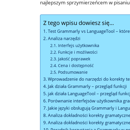
najlepszym sprzymierzeńcem w pisaniu
Z tego wpisu dowiesz się…
Test Grammarly vs LanguageTool – które 
Analiza narzędzi
Interfejs użytkownika
Funkcje i możliwości
Jakość poprawek
Cena i dostępność
Podsumowanie
Wprowadzenie do narzędzi do korekty t
Jak działa Grammarly – przegląd funkcji
jak działa LanguageTool – przegląd funkcj
Porównanie interfejsów użytkownika gr
Jakie języki obsługują Grammarly i Lang
Analiza dokładności korekty gramatycz
Analiza dokładności korekty gramatyczn
Poradnik korzystania z Grammarly w pr