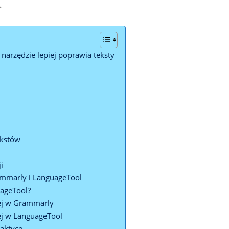
.
narzędzie lepiej poprawia teksty
ekstów
i
ammarly i LanguageTool
uageTool?
nej w Grammarly
ej w LanguageTool
aktyce