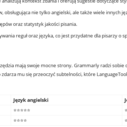
 analizują kontekst zdania i oferują sugestie dotyczące sty
 obsługująca nie tylko angielski, ale także wiele innych j
pów oraz statystyk jakości pisania.
ania reguł oraz języka, co jest przydatne dla pisarzy o 
arzędzia mają swoje mocne strony. Grammarly radzi sobie 
 zdarza mu się przeoczyć subtelności, które LanguageTool
Język angielski
J
⭐️⭐️⭐️⭐️⭐️
⭐
⭐️⭐️⭐️⭐️
⭐