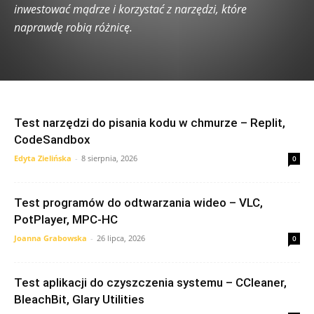
inwestować mądrze i korzystać z narzędzi, które
naprawdę robią różnicę.
Test narzędzi do pisania kodu w chmurze – Replit,
CodeSandbox
Edyta Zielińska
-
8 sierpnia, 2026
0
Test programów do odtwarzania wideo – VLC,
PotPlayer, MPC-HC
Joanna Grabowska
-
26 lipca, 2026
0
Test aplikacji do czyszczenia systemu – CCleaner,
BleachBit, Glary Utilities