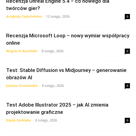
Recenzja Unreal Engine 5.4 – co nowego dla
twórców gier?
Artykuły Czytelników
-
12 lutego, 2026
0
Recenzja Microsoft Loop – nowy wymiar współpracy
online
Wojciech Kamiński
-
8 lutego, 2026
0
Test: Stable Diffusion vs Midjourney – generowanie
obrazów AI
Joanna Grabowska
-
8 lutego, 2026
0
Test Adobe Illustrator 2025 – jak AI zmienia
projektowanie graficzne
Edyta Zielińska
-
6 lutego, 2026
0