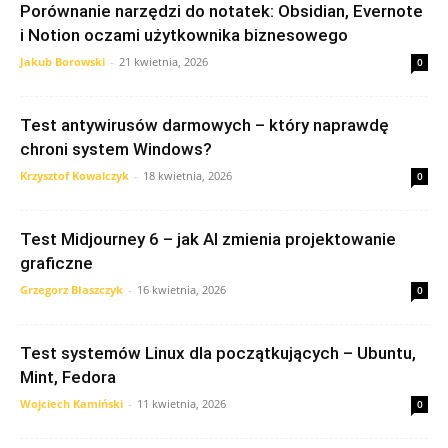
Porównanie narzędzi do notatek: Obsidian, Evernote
i Notion oczami użytkownika biznesowego
Jakub Borowski
-
21 kwietnia, 2026
0
Test antywirusów darmowych – który naprawdę
chroni system Windows?
Krzysztof Kowalczyk
-
18 kwietnia, 2026
0
Test Midjourney 6 – jak AI zmienia projektowanie
graficzne
Grzegorz Błaszczyk
-
16 kwietnia, 2026
0
Test systemów Linux dla początkujących – Ubuntu,
Mint, Fedora
Wojciech Kamiński
-
11 kwietnia, 2026
0