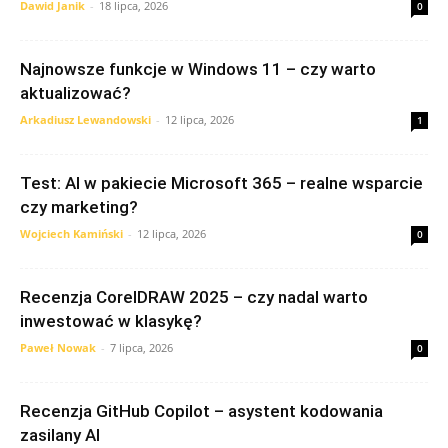
Dawid Janik
-
18 lipca, 2026
0
Najnowsze funkcje w Windows 11 – czy warto
aktualizować?
Arkadiusz Lewandowski
-
12 lipca, 2026
1
Test: AI w pakiecie Microsoft 365 – realne wsparcie
czy marketing?
Wojciech Kamiński
-
12 lipca, 2026
0
Recenzja CorelDRAW 2025 – czy nadal warto
inwestować w klasykę?
Paweł Nowak
-
7 lipca, 2026
0
Recenzja GitHub Copilot – asystent kodowania
zasilany AI