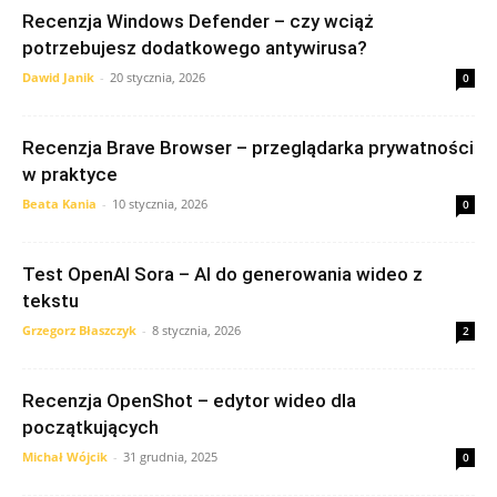
Recenzja Windows Defender – czy wciąż
potrzebujesz dodatkowego antywirusa?
Dawid Janik
-
20 stycznia, 2026
0
Recenzja Brave Browser – przeglądarka prywatności
w praktyce
Beata Kania
-
10 stycznia, 2026
0
Test OpenAI Sora – AI do generowania wideo z
tekstu
Grzegorz Błaszczyk
-
8 stycznia, 2026
2
Recenzja OpenShot – edytor wideo dla
początkujących
Michał Wójcik
-
31 grudnia, 2025
0