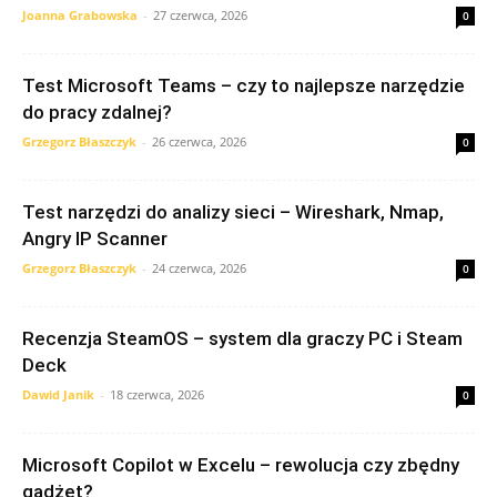
Joanna Grabowska
-
27 czerwca, 2026
0
Test Microsoft Teams – czy to najlepsze narzędzie
do pracy zdalnej?
Grzegorz Błaszczyk
-
26 czerwca, 2026
0
Test narzędzi do analizy sieci – Wireshark, Nmap,
Angry IP Scanner
Grzegorz Błaszczyk
-
24 czerwca, 2026
0
Recenzja SteamOS – system dla graczy PC i Steam
Deck
Dawid Janik
-
18 czerwca, 2026
0
Microsoft Copilot w Excelu – rewolucja czy zbędny
gadżet?