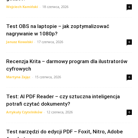
Wojciech Kamiński
-
18 czerwca, 2026
0
Test OBS na laptopie – jak zoptymalizować
nagrywanie w 1080p?
Janusz Kowalski
-
17 czerwca, 2026
0
Recenzja Krita – darmowy program dla ilustratorów
cyfrowych
Martyna Zając
-
15 czerwca, 2026
0
Test: AI PDF Reader – czy sztuczna inteligencja
potrafi czytać dokumenty?
Artykuły Czytelników
-
12 czerwca, 2026
0
Test narzędzi do edycji PDF – Foxit, Nitro, Adobe