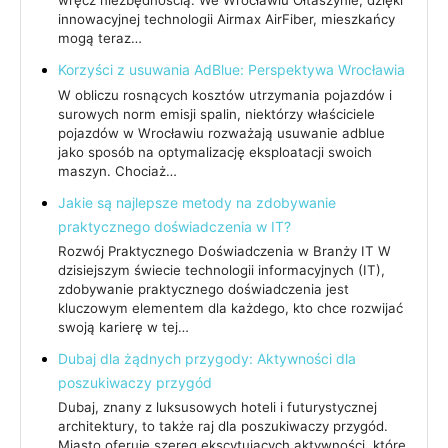
wręcz niezbędnością. We Wrocławiu Ołtaszynie, dzięki
innowacyjnej technologii Airmax AirFiber, mieszkańcy
mogą teraz…
Korzyści z usuwania AdBlue: Perspektywa Wrocławia
W obliczu rosnących kosztów utrzymania pojazdów i
surowych norm emisji spalin, niektórzy właściciele
pojazdów w Wrocławiu rozważają usuwanie adblue
jako sposób na optymalizację eksploatacji swoich
maszyn. Chociaż…
Jakie są najlepsze metody na zdobywanie
praktycznego doświadczenia w IT?
Rozwój Praktycznego Doświadczenia w Branży IT W
dzisiejszym świecie technologii informacyjnych (IT),
zdobywanie praktycznego doświadczenia jest
kluczowym elementem dla każdego, kto chce rozwijać
swoją karierę w tej…
Dubaj dla żądnych przygody: Aktywności dla
poszukiwaczy przygód
Dubaj, znany z luksusowych hoteli i futurystycznej
architektury, to także raj dla poszukiwaczy przygód.
Miasto oferuje szereg ekscytujących aktywności, które