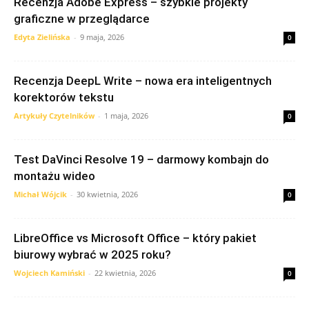
Recenzja Adobe Express – szybkie projekty
graficzne w przeglądarce
Edyta Zielińska
-
9 maja, 2026
0
Recenzja DeepL Write – nowa era inteligentnych
korektorów tekstu
Artykuły Czytelników
-
1 maja, 2026
0
Test DaVinci Resolve 19 – darmowy kombajn do
montażu wideo
Michał Wójcik
-
30 kwietnia, 2026
0
LibreOffice vs Microsoft Office – który pakiet
biurowy wybrać w 2025 roku?
Wojciech Kamiński
-
22 kwietnia, 2026
0