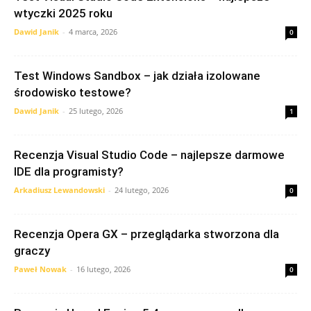
wtyczki 2025 roku
Dawid Janik
-
4 marca, 2026
0
Test Windows Sandbox – jak działa izolowane
środowisko testowe?
Dawid Janik
-
25 lutego, 2026
1
Recenzja Visual Studio Code – najlepsze darmowe
IDE dla programisty?
Arkadiusz Lewandowski
-
24 lutego, 2026
0
Recenzja Opera GX – przeglądarka stworzona dla
graczy
Paweł Nowak
-
16 lutego, 2026
0