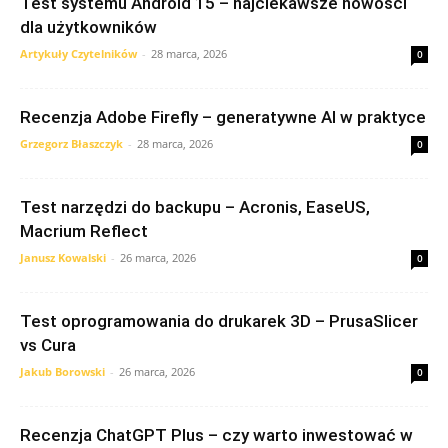
Test systemu Android 15 – najciekawsze nowości
dla użytkowników
Artykuły Czytelników
-
28 marca, 2026
0
Recenzja Adobe Firefly – generatywne AI w praktyce
Grzegorz Błaszczyk
-
28 marca, 2026
0
Test narzędzi do backupu – Acronis, EaseUS,
Macrium Reflect
Janusz Kowalski
-
26 marca, 2026
0
Test oprogramowania do drukarek 3D – PrusaSlicer
vs Cura
Jakub Borowski
-
26 marca, 2026
0
Recenzja ChatGPT Plus – czy warto inwestować w