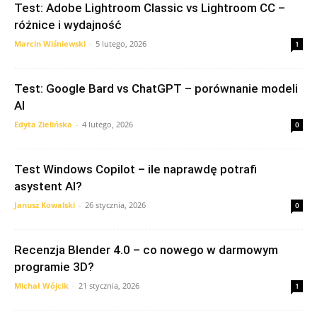
Test: Adobe Lightroom Classic vs Lightroom CC –
różnice i wydajność
Marcin Wiśniewski
-
5 lutego, 2026
1
Test: Google Bard vs ChatGPT – porównanie modeli
AI
Edyta Zielińska
-
4 lutego, 2026
0
Test Windows Copilot – ile naprawdę potrafi
asystent AI?
Janusz Kowalski
-
26 stycznia, 2026
0
Recenzja Blender 4.0 – co nowego w darmowym
programie 3D?
Michał Wójcik
-
21 stycznia, 2026
1