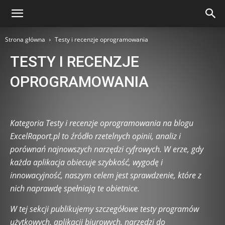
Strona główna
Testy i recenzje oprogramowania
TESTY I RECENZJE
OPROGRAMOWANIA
AI Tools i automatyzacja pracy biurowej
AI w edukacji i nauce
AI w marketingu i mediach
Automatyzacja procesów
Kategoria Testy i recenzje oprogramowania na blogu
Automatyzacja w domu (Smart Home)
Bazy danych
ExcelRaport.pl to źródło rzetelnych opinii, analiz i
Big Data i analizy danych
Blockchain i kryptowaluty
porównań najnowszych narzędzi cyfrowych. W erze, gdy
Chmura obliczeniowa
Cloud Security
każda aplikacja obiecuje szybkość, wygodę i
Cyberatak i ochrona danych
Cyberbezpieczeństwo
innowacyjność, naszym celem jest sprawdzenie, które z
Cyberhigiena
Cyberpsychologia
E-commerce i technologie
nich naprawdę spełniają te obietnice.
Edukacja technologiczna
Eksperymenty technologiczne
Etyka technologii
Fakty i Mity
Gadżety technologiczne
W tej sekcji publikujemy szczegółowe testy programów
Game Development
Green IT
Hackathon i konkursy IT
użytkowych, aplikacji biurowych, narzędzi do