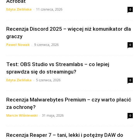
Acrobat
Edyta Zielińska
-
11 czerwca, 2026
0
Recenzja Discord 2025 – więcej niż komunikator dla
graczy
Paweł Nowak
-
9 czerwca, 2026
0
Test: OBS Studio vs Streamlabs – co lepiej
sprawdza się do streamingu?
Edyta Zielińska
-
5 czerwca, 2026
0
Recenzja Malwarebytes Premium – czy warto płacić
za ochronę?
Marcin Wiśniewski
-
31 maja, 2026
0
Recenzja Reaper 7 – tani, lekki i potężny DAW do