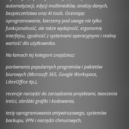
Hardware i akcesoria komputerowe
automatyzacji, edycji multimediów, analizy danych,
Hardware retro i klasyczne technologie
Historia Internetu
bezpieczeństwa oraz AI tools. Oceniając
Historia technologii
Hosting i domeny
Inne tematy
oprogramowanie, bierzemy pod uwagę nie tylko
Innowacje i trendy przyszłości
Internet rzeczy (IoT)
funkcjonalność, ale także wydajność, ergonomię
Kariera i rozwój w branży IT
Kultura cyfrowa
interfejsu, zgodność z systemami operacyjnymi i realną
Low-Code i No-Code
Microsoft Excel
Microsoft PowerPoint
wartość dla użytkownika.
Microsoft Word
Nowoczesne technologie w biznesie
Odkryj świat AI
Open Source
Podcasting i streaming
Na łamach tej kategorii znajdziesz:
Praca w IT
Praca zdalna w IT
Prawo IT i RODO
porównania popularnych programów i pakietów
Programowanie i kodowanie
Przeglądarki internetowe
biurowych (Microsoft 365, Google Workspace,
Pytania od Czytelników
Quantum Computing
Robotyka
LibreOffice itp.),
Rozwiązania mobilne
Rozwój oprogramowania
SEO i optymalizacja stron
Serwery
Social Media i technologia
recenzje narzędzi do zarządzania projektami, tworzenia
Startupy technologiczne
Strefa Czytelników
Systemy operacyjne
treści, obróbki grafiki i kodowania,
Sztuczna inteligencja w biznesie
Sztuczna inteligencja w codziennym życiu
Tech Lifestyle
testy oprogramowania antywirusowego, systemów
Technologie VRAR
Testowanie oprogramowania
backupu, VPN i narzędzi chmurowych,
Testy i recenzje oprogramowania
Tworzenie aplikacji webowych