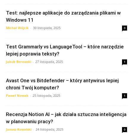
Test: najlepsze aplikacje do zarządzania plikami w
Windows 11
Michał Wójcik
-
30 listopada, 2025
0
Test Grammarly vs LanguageTool – które narzędzie
lepiej poprawia teksty?
Jakub Borowski
-
27 listopada, 2025
1
Avast One vs Bitdefender – który antywirus lepiej
chroni Twój komputer?
Paweł Nowak
-
25 listopada, 2025
1
Recenzja Notion AI – jak działa sztuczna inteligencja
w planowaniu pracy?
Janusz Kowalski
-
24 listopada, 2025
0