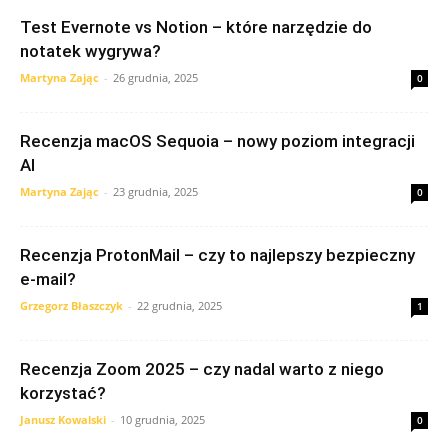
Test Evernote vs Notion – które narzędzie do
notatek wygrywa?
Martyna Zając
-
26 grudnia, 2025
0
Recenzja macOS Sequoia – nowy poziom integracji
AI
Martyna Zając
-
23 grudnia, 2025
0
Recenzja ProtonMail – czy to najlepszy bezpieczny
e-mail?
Grzegorz Błaszczyk
-
22 grudnia, 2025
1
Recenzja Zoom 2025 – czy nadal warto z niego
korzystać?
Janusz Kowalski
-
10 grudnia, 2025
0