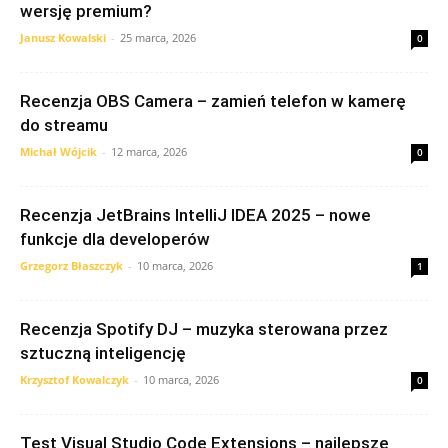
wersję premium?
Janusz Kowalski
-
25 marca, 2026
0
Recenzja OBS Camera – zamień telefon w kamerę
do streamu
Michał Wójcik
-
12 marca, 2026
0
Recenzja JetBrains IntelliJ IDEA 2025 – nowe
funkcje dla developerów
Grzegorz Błaszczyk
-
10 marca, 2026
1
Recenzja Spotify DJ – muzyka sterowana przez
sztuczną inteligencję
Krzysztof Kowalczyk
-
10 marca, 2026
0
Test Visual Studio Code Extensions – najlepsze