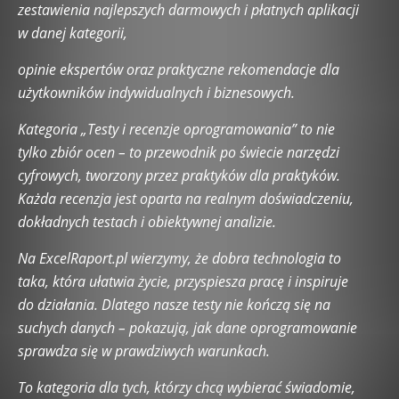
zestawienia najlepszych darmowych i płatnych aplikacji
UXUI Design
WordPress
Wywiady
w danej kategorii,
Zrównoważone technologie (Sustainable Tech)
opinie ekspertów oraz praktyczne rekomendacje dla
użytkowników indywidualnych i biznesowych.
Kategoria „Testy i recenzje oprogramowania” to nie
tylko zbiór ocen – to przewodnik po świecie narzędzi
cyfrowych, tworzony przez praktyków dla praktyków.
Każda recenzja jest oparta na realnym doświadczeniu,
dokładnych testach i obiektywnej analizie.
Na ExcelRaport.pl wierzymy, że dobra technologia to
taka, która ułatwia życie, przyspiesza pracę i inspiruje
do działania. Dlatego nasze testy nie kończą się na
suchych danych – pokazują, jak dane oprogramowanie
sprawdza się w prawdziwych warunkach.
To kategoria dla tych, którzy chcą wybierać świadomie,