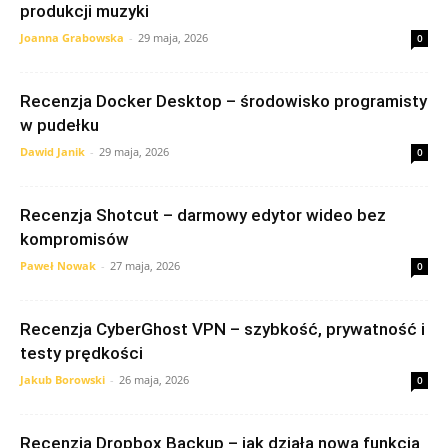
produkcji muzyki
Joanna Grabowska
-
29 maja, 2026
0
Recenzja Docker Desktop – środowisko programisty
w pudełku
Dawid Janik
-
29 maja, 2026
0
Recenzja Shotcut – darmowy edytor wideo bez
kompromisów
Paweł Nowak
-
27 maja, 2026
0
Recenzja CyberGhost VPN – szybkość, prywatność i
testy prędkości
Jakub Borowski
-
26 maja, 2026
0
Recenzja Dropbox Backup – jak działa nowa funkcja