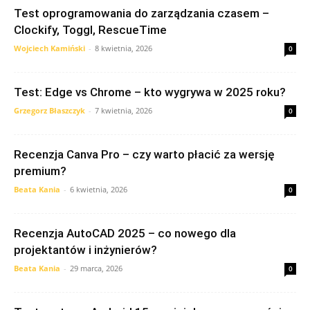
Test oprogramowania do zarządzania czasem –
Clockify, Toggl, RescueTime
Wojciech Kamiński
-
8 kwietnia, 2026
0
Test: Edge vs Chrome – kto wygrywa w 2025 roku?
Grzegorz Błaszczyk
-
7 kwietnia, 2026
0
Recenzja Canva Pro – czy warto płacić za wersję
premium?
Beata Kania
-
6 kwietnia, 2026
0
Recenzja AutoCAD 2025 – co nowego dla
projektantów i inżynierów?
Beata Kania
-
29 marca, 2026
0