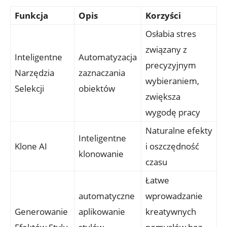
Funkcja
Opis
Korzyści
Osłabia stres
związany z
Inteligentne
Automatyzacja
precyzyjnym
Narzędzia
zaznaczania
wybieraniem,
Selekcji
obiektów
zwiększa
wygodę pracy
Naturalne efekty
Inteligentne
Klone AI
i oszczędność
klonowanie
czasu
Łatwe
automatyczne
wprowadzanie
Generowanie
aplikowanie
kreatywnych