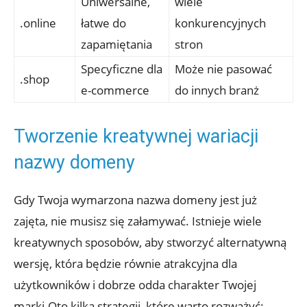
Uniwersalne,
wiele
.online
łatwe do
konkurencyjnych
zapamiętania
stron
Specyficzne dla
Może nie pasować
.shop
e-commerce
do innych branż
Tworzenie kreatywnej wariacji
nazwy domeny
Gdy Twoja wymarzona nazwa domeny jest już
zajęta, nie musisz się załamywać. Istnieje wiele
kreatywnych sposobów, aby stworzyć alternatywną
wersję, która będzie równie atrakcyjna dla
użytkowników i dobrze odda charakter Twojej
marki.Oto kilka strategii, które warto rozważyć: