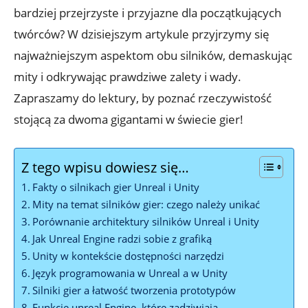
bardziej przejrzyste i przyjazne dla ‌początkujących
twórców?⁤ W dzisiejszym artykule przyjrzymy się
najważniejszym aspektom obu ‌silników,​ demaskując
mity i odkrywając⁣ prawdziwe ‍zalety ​i wady.
Zapraszamy ​do⁢ lektury,‌ by ‍poznać rzeczywistość
stojącą za ⁣dwoma gigantami w świecie⁢ gier!
Z tego wpisu dowiesz się…
Fakty o silnikach gier‌ Unreal i ⁢Unity
Mity ⁢na temat silników ​gier: czego należy unikać
Porównanie architektury silników Unreal i Unity
Jak Unreal ⁢Engine radzi sobie z grafiką
Unity w⁤ kontekście ⁤dostępności narzędzi
Język programowania ⁤w Unreal a ‌w Unity
Silniki gier a łatwość tworzenia prototypów
Funkcje unreal Engine,⁣ które‌ zadziwiają‌