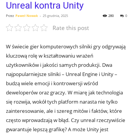
Unreal kontra Unity
Przez
Paweł Nowak
-
25 grudnia, 2025
280
0
Rate this post
W świecie‍ gier komputerowych silniki gry odgrywają
kluczową rolę w kształtowaniu‌ wrażeń
użytkowników i⁢ jakości samych⁣ produkcji. Dwa
najpopularniejsze silniki – Unreal Engine i Unity –
‌budzą wiele‍ emocji i kontrowersji wśród
‍deweloperów oraz graczy. ⁢W miarę jak technologia
się⁣ rozwija, wokół ⁣tych‌ platform‍ narasta nie⁣ tylko
zainteresowanie, ale‌ i⁤ szereg mitów ‍i faktów, które
często wprowadzają w błąd. Czy⁣ unreal rzeczywiście
gwarantuje⁣ lepszą grafikę? A może Unity jest