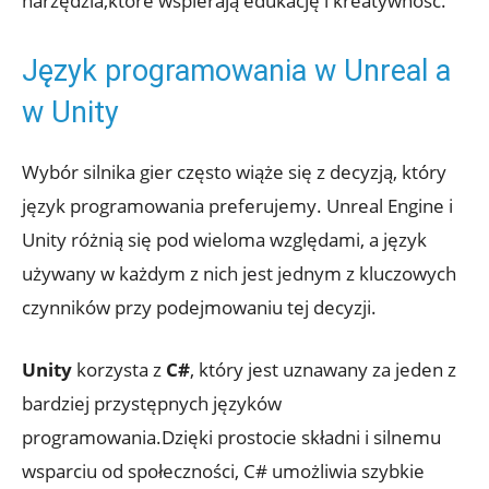
narzędzia,które wspierają‍ edukację i kreatywność.
Język programowania ⁤w Unreal a
‌w Unity
Wybór silnika gier często‌ wiąże się z decyzją, który
język⁣ programowania preferujemy. Unreal Engine i
Unity różnią się pod wieloma względami, a język
używany w każdym ​z nich jest jednym z ⁣kluczowych
czynników ‌przy⁢ podejmowaniu ‌tej decyzji.
Unity
korzysta z
C#
, który jest ⁣uznawany za jeden⁣ z
bardziej przystępnych języków
⁤programowania.Dzięki prostocie składni i silnemu
wsparciu od społeczności, C# umożliwia ​szybkie