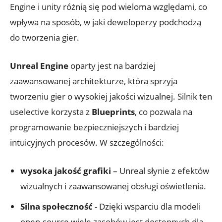
Engine ‌i unity różnią się pod wieloma względami, co
wpływa na sposób, w jaki deweloperzy podchodzą
do tworzenia gier.
Unreal Engine
oparty​ jest na ⁢bardziej
zaawansowanej‍ architekturze,‌ która sprzyja
⁤tworzeniu ​gier o​ wysokiej jakości wizualnej. Silnik ten
⁢uselective korzysta z⁣
Blueprints
, co pozwala na
programowanie ⁤bezpieczniejszych i bardziej
intuicyjnych procesów.⁢ W​ szczególności:
wysoka jakość⁤ grafiki
– Unreal⁤ słynie z efektów
wizualnych ‌i zaawansowanej obsługi oświetlenia.
Silna społeczność
‌-⁤ Dzięki wsparciu dla ‍modeli
‌open-source wiele zasobów‍ jest dostępnych dla