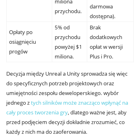
miliona‌
darmowa
przychodu.
dostępna).
5% od⁢
Brak
Opłaty po
przychodu
⁢dodatkowych
osiągnięciu
powyżej $1
opłat w wersji⁢
progów
miliona.
Plus i⁤ Pro.
Decyzja między ​Unreal a Unity sprowadza się więc
do⁤ specyficznych potrzeb projektowych oraz
⁤umiejętności⁣ zespołu ⁤deweloperskiego. wybór
jednego z
tych⁣ silników może znacząco‍ wpłynąć na
cały proces ‍tworzenia ⁢gry
,⁤ dlatego ważne jest,‌ aby‍
przed podjęciem decyzji dokładnie zrozumieć, ‌co
każdy z ⁢nich ‌ma do zaoferowania.