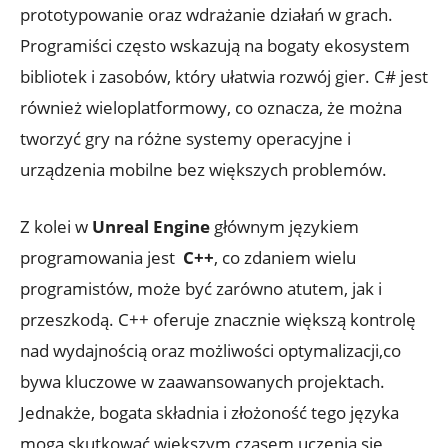
prototypowanie oraz ⁤wdrażanie⁤ działań ‌w grach. ​
Programiści często wskazują​ na⁤ bogaty ekosystem
bibliotek i zasobów, który ‍ułatwia ‍rozwój⁣ gier. C# jest
również ⁤wieloplatformowy, co oznacza, że można
‍tworzyć⁤ gry na różne systemy ​operacyjne i ​
urządzenia ‌mobilne ​bez większych problemów.
Z kolei w‍
Unreal​ Engine
głównym językiem ​
programowania ​jest ⁤
C++
, co zdaniem wielu
programistów, może być⁢ zarówno atutem, ‌jak i
przeszkodą. C++ oferuje znacznie większą ⁤kontrolę
nad wydajnością oraz możliwości ⁤optymalizacji,co
bywa kluczowe w zaawansowanych projektach.‍
Jednakże, bogata składnia i‌ złożoność tego języka​
mogą skutkować ⁢większym czasem uczenia się,