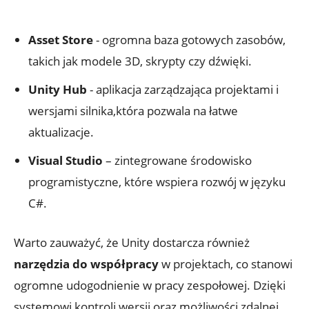
Asset ⁢Store
​- ogromna baza gotowych zasobów,
takich jak modele 3D, skrypty czy dźwięki.
Unity Hub
​- aplikacja zarządzająca⁤ projektami i
wersjami silnika,która ​pozwala na ‍łatwe
aktualizacje.
Visual⁢ Studio
– zintegrowane środowisko
programistyczne, które wspiera rozwój ​w języku⁣
C#.
Warto zauważyć,⁣ że Unity‍ dostarcza⁢ również
narzędzia do współpracy
⁣w ‌projektach, ‌co stanowi
ogromne udogodnienie w pracy zespołowej. Dzięki
‌systemowi⁤ kontroli wersji oraz możliwości zdalnej