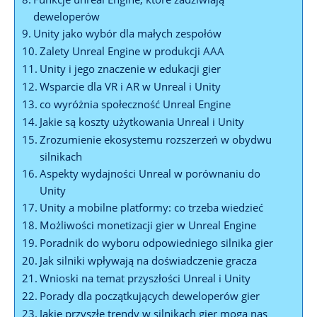
deweloperów
Unity jako wybór dla małych zespołów
Zalety Unreal Engine w​ produkcji AAA
Unity i jego znaczenie‌ w⁤ edukacji gier
Wsparcie dla VR⁣ i AR w Unreal⁤ i Unity
co wyróżnia społeczność Unreal Engine
Jakie są ‍koszty ⁣użytkowania Unreal ⁤i Unity
Zrozumienie ekosystemu‌ rozszerzeń ⁤w obydwu
silnikach
Aspekty wydajności Unreal w porównaniu do
Unity
Unity a mobilne platformy: co trzeba ⁢wiedzieć
Możliwości‌ monetizacji⁣ gier w Unreal⁢ Engine
Poradnik do wyboru⁢ odpowiedniego silnika gier
Jak silniki ‌wpływają ‍na ⁢doświadczenie gracza
Wnioski na ‍temat przyszłości Unreal i Unity
Porady dla⁤ początkujących deweloperów gier
Jakie przyszłe trendy w‌ silnikach gier‌ mogą nas