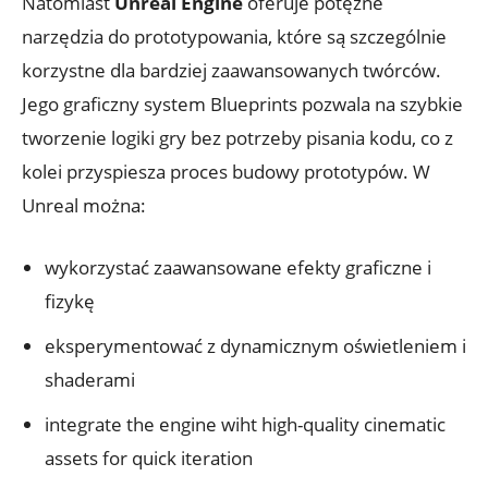
Natomiast
Unreal ⁢Engine
⁤oferuje ‍potężne
narzędzia do prototypowania,⁣ które‌ są szczególnie
⁤korzystne ⁣dla bardziej zaawansowanych twórców.
Jego graficzny​ system Blueprints pozwala na⁣ szybkie
tworzenie logiki‍ gry ⁤bez potrzeby pisania kodu, co z
kolei przyspiesza proces budowy prototypów. ⁢W
Unreal można:
wykorzystać ‌zaawansowane efekty⁤ graficzne i
fizykę
eksperymentować z dynamicznym oświetleniem i
​shaderami
integrate ​the engine‌ wiht high-quality cinematic
assets for quick iteration