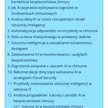
kontekście bezpieczeństwa chmury
Jak AI poprawia wykrywanie zagrożeń w
⁤środowiskach‍ chmurowych
Analiza danych w czasie rzeczywistym⁣ dzięki
sztucznej inteligencji
Automatyzacja odpowiedzi na ⁤incydenty w chmurze
Rola uczenia maszynowego ⁤w prewencji ataków
Sztuczna inteligencja a⁢ zarządzanie tożsamością i
dostępem
Zastosowanie​ AI w monitorowaniu i audytach
bezpieczeństwa
Zagrożenia związane z użyciem AI ⁤w chmurze
Rekomendacje dotyczące wdrażania ‍AI w
strategiach Cloud⁤ Security
Przykłady ​zastosowania sztucznej inteligencji w​
sektorze⁢ IT
Analiza ⁤przypadków: sukcesy i⁢ porażki AI w
bezpieczeństwie‍ chmury
Sukcesy ⁤AI w bezpieczeństwie ‍chmury