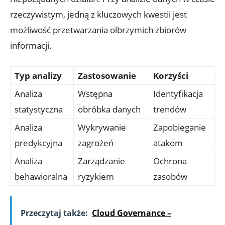
rzeczywistym, jedną⁢ z kluczowych kwestii jest
możliwość przetwarzania olbrzymich zbiorów
informacji.
Typ analizy
Zastosowanie
Korzyści
Analiza
Wstępna
Identyfikacja
statystyczna
obróbka ‌danych
trendów
Analiza⁤
Wykrywanie
Zapobieganie
predykcyjna
zagrożeń
atakom
Analiza
Zarządzanie
Ochrona
⁣behawioralna
ryzykiem
zasobów
Przeczytaj także:
Cloud Governance –