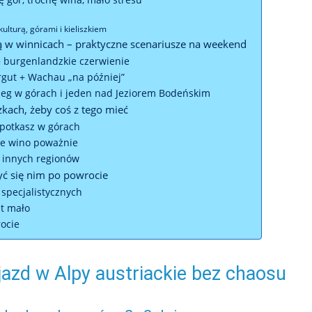
ulturą, górami i kieliszkiem
ytą w winnicach – praktyczne scenariusze na weekend
 burgenlandzkie czerwienie
rgut + Wachau „na później”
cleg w górach i jeden nad Jeziorem Bodeńskim
zkach, żeby coś z tego mieć
spotkasz w górach
uje wino poważnie
z innych regionów
yć się nim po powrocie
 specjalistycznych
st mało
ocie
jazd w Alpy austriackie bez chaosu