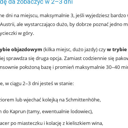
dę da zobaczyć w 2–3 dni
e dni na miejscu, maksymalnie 3, jeśli wyjedziesz bardzo
 Austrii, ale wystarczająco dużo, by dobrze poznać jedno m
ycieczki w góry.
rybie objazdowym
(kilka miejsc, dużo jazdy) czy
w trybi
epiej sprawdza się druga opcja. Zamiast codziennie się pak
sownie położoną bazę i promień maksymalnie 30–40 minu
ee, w ciągu 2–3 dni jesteś w stanie:
ziorem lub wjechać kolejką na Schmittenhöhe,
 do Kaprun (tamy, ewentualnie lodowiec),
acer po miasteczku i kolację z kieliszkiem wina,