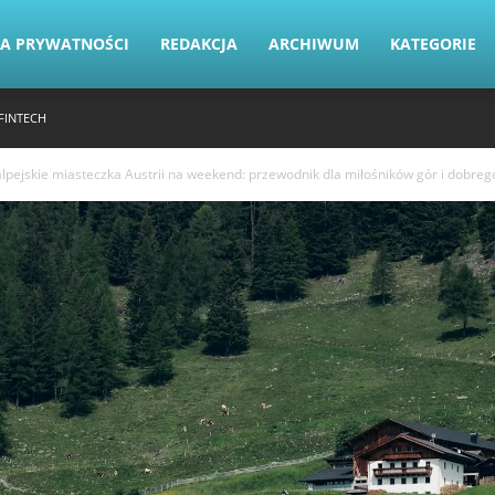
KA PRYWATNOŚCI
REDAKCJA
ARCHIWUM
KATEGORIE
FINTECH
alpejskie miasteczka Austrii na weekend: przewodnik dla miłośników gór i dobrego