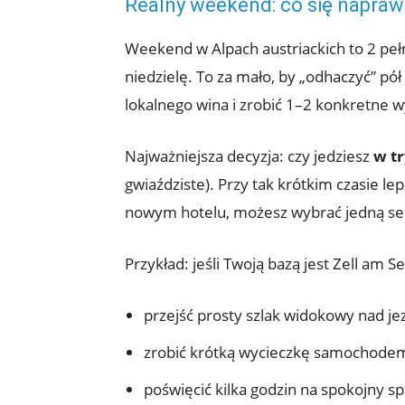
Realny weekend: co się napraw
Weekend w Alpach austriackich to 2 pełn
niedzielę. To za mało, by „odhaczyć” pół
lokalnego wina i zrobić 1–2 konkretne w
Najważniejsza decyzja: czy jedziesz
w t
gwiaździste). Przy tak krótkim czasie l
nowym hotelu, możesz wybrać jedną sen
Przykład: jeśli Twoją bazą jest Zell am S
przejść prosty szlak widokowy nad je
zrobić krótką wycieczkę samochodem
poświęcić kilka godzin na spokojny sp