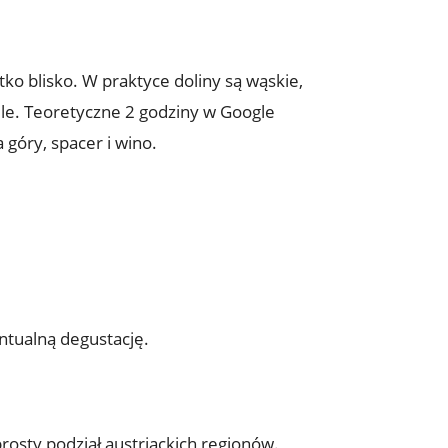
ko blisko. W praktyce doliny są wąskie,
nele. Teoretyczne 2 godziny w Google
 góry, spacer i wino.
entualną degustację.
osty podział austriackich regionów.