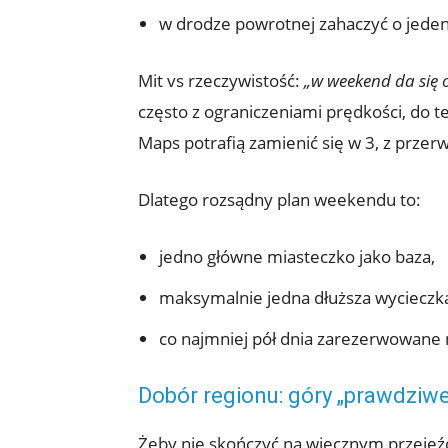
w drodze powrotnej zahaczyć o jede
Mit vs rzeczywistość:
„w weekend da się o
często z ograniczeniami prędkości, do t
Maps potrafią zamienić się w 3, z przerw
Dlatego rozsądny plan weekendu to:
jedno główne miasteczko jako baza,
maksymalnie jedna dłuższa wycieczk
co najmniej pół dnia zarezerwowane n
Dobór regionu: góry „prawdziwe
Żeby nie skończyć na wiecznym przejeźd