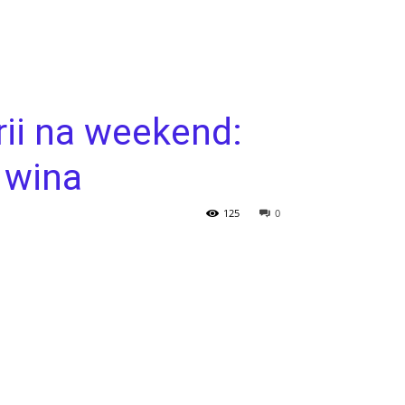
rii na weekend:
 wina
125
0