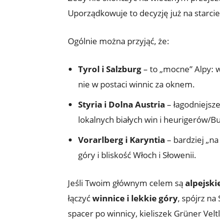
Uporządkowuje to decyzję już na starci
Ogólnie można przyjąć, że:
Tyrol i Salzburg
– to „mocne” Alpy: wy
nie w postaci winnic za oknem.
Styria i Dolna Austria
– łagodniejsze
lokalnych białych win i heurigerów/
Vorarlberg i Karyntia
– bardziej „na
góry i bliskość Włoch i Słowenii.
Jeśli Twoim głównym celem są
alpejsk
łączyć
winnice i lekkie góry
, spójrz na
spacer po winnicy, kieliszek Grüner Vel