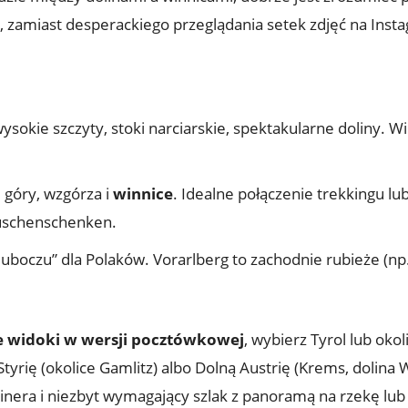
e, zamiast desperackiego przeglądania setek zdjęć na Ins
sokie szczyty, stoki narciarskie, spektakularne doliny. Win
 góry, wzgórza i
winnice
. Idealne połączenie trekkingu l
Buschenschenken.
 uboczu” dla Polaków. Vorarlberg to zachodnie rubieże (np.
ie widoki w wersji pocztówkowej
, wybierz Tyrol lub okol
 Styrię (okolice Gamlitz) albo Dolną Austrię (Krems, dolin
tlinera i niezbyt wymagający szlak z panoramą na rzekę lub