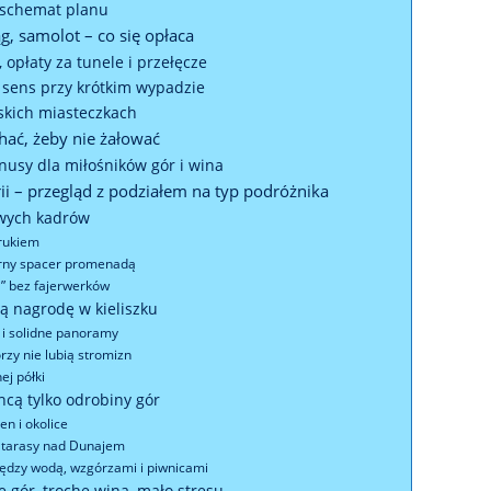
ty schemat planu
g, samolot – co się opłaca
 opłaty za tunele i przełęcze
 sens przy krótkim wypadzie
jskich miasteczkach
hać, żeby nie żałować
minusy dla miłośników gór i wina
rii – przegląd z podziałem na typ podróżnika
wych kadrów
drukiem
zorny spacer promenadą
i” bez fajerwerków
ą nagrodę w kieliszku
 i solidne panoramy
órzy nie lubią stromizn
ej półki
cą tylko odrobiny gór
n i okolice
 tarasy nad Dunajem
iędzy wodą, wzgórzami i piwnicami
ę gór, trochę wina, mało stresu