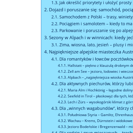
Jak określić priorytety i ułożyć pros
Dojazd i poruszanie się: samochód, pocią
Samochodem z Polski – trasy, winiety,
Pociągiem i samolotem – kiedy to ma
Parkowanie i poruszanie się po alpe
Sezony w Alpach i w winnicach: kiedy jec
Zima, wiosna, lato, jesień – plusy i 
Najpiękniejsze alpejskie miasteczka Aust
Dla romantyków i łowców pocztówko
Hallstatt – piękno z klauzulą drobnym 
Zell am See – jezioro, lodowiec i wiec
Alpbach – „najpiękniejsza wioska Austri
Dla aktywnych piechurów, którzy lubi
Maria Alm i Hochkönig – łagodne doliny
Seefeld in Tirol – płaskowyż dla tych, kt
Lech i Zürs – wysokogórski klimat z górn
Dla „winnych wagabundów”, którzy ch
Południowa Styria – Gamlitz, Ehrenhause
Wachau – Krems, Dürnstein i widokowe
Jezioro Bodeńskie i Bregenzerwald – m
Dla rodzin i grup mieszanych – troch