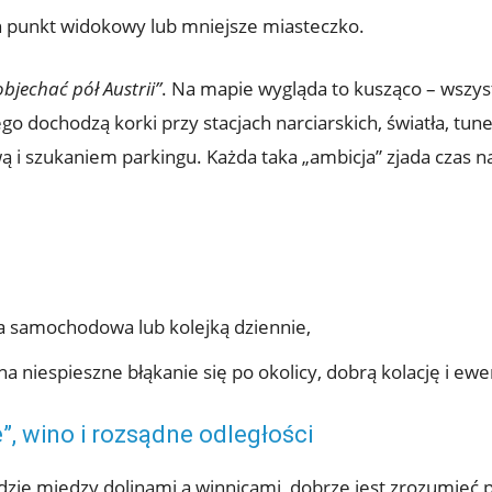
n punkt widokowy lub mniejsze miasteczko.
bjechać pół Austrii”
. Na mapie wygląda to kusząco – wszyst
ego dochodzą korki przy stacjach narciarskich, światła, tu
ą i szukaniem parkingu. Każda taka „ambicja” zjada czas na
a samochodowa lub kolejką dziennie,
a niespieszne błąkanie się po okolicy, dobrą kolację i ew
”, wino i rozsądne odległości
zie między dolinami a winnicami, dobrze jest zrozumieć pr