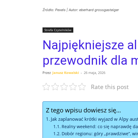
Źródło: Pexels | Autor: eberhard grossgasteiger
Strefa Czytelników
Najpiękniejsze a
przewodnik dla m
Przez
Janusz Kowalski
-
26 maja, 2026
Rate this post
Z tego wpisu dowiesz się…
Jak zaplanować krótki wyjazd w Alpy aus
Realny weekend: co się naprawdę da
Dobór regionu: góry „prawdziwe”, win