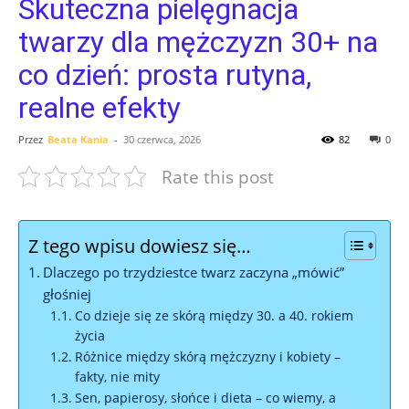
Skuteczna pielęgnacja
twarzy dla mężczyzn 30+ na
co dzień: prosta rutyna,
realne efekty
Przez
Beata Kania
-
30 czerwca, 2026
82
0
Rate this post
Z tego wpisu dowiesz się…
Dlaczego po trzydziestce twarz zaczyna „mówić”
głośniej
Co dzieje się ze skórą między 30. a 40. rokiem
życia
Różnice między skórą mężczyzny i kobiety –
fakty, nie mity
Sen, papierosy, słońce i dieta – co wiemy, a