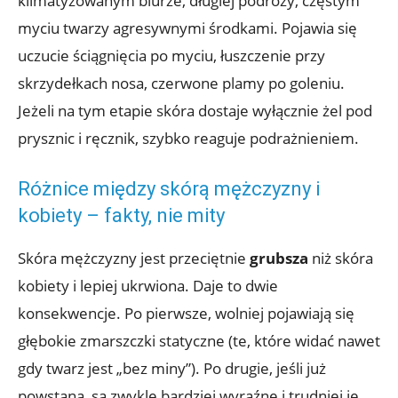
klimatyzowanym biurze, długiej podróży, częstym
myciu twarzy agresywnymi środkami. Pojawia się
uczucie ściągnięcia po myciu, łuszczenie przy
skrzydełkach nosa, czerwone plamy po goleniu.
Jeżeli na tym etapie skóra dostaje wyłącznie żel pod
prysznic i ręcznik, szybko reaguje podrażnieniem.
Różnice między skórą mężczyzny i
kobiety – fakty, nie mity
Skóra mężczyzny jest przeciętnie
grubsza
niż skóra
kobiety i lepiej ukrwiona. Daje to dwie
konsekwencje. Po pierwsze, wolniej pojawiają się
głębokie zmarszczki statyczne (te, które widać nawet
gdy twarz jest „bez miny”). Po drugie, jeśli już
powstaną, są zwykle bardziej wyraźne i trudniej je