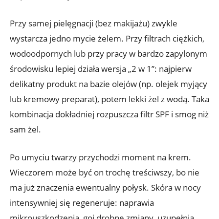
Przy samej pielęgnacji (bez makijażu) zwykle
wystarcza jedno mycie żelem. Przy filtrach ciężkich,
wodoodpornych lub przy pracy w bardzo zapylonym
środowisku lepiej działa wersja „2 w 1”: najpierw
delikatny produkt na bazie olejów (np. olejek myjący
lub kremowy preparat), potem lekki żel z wodą. Taka
kombinacja dokładniej rozpuszcza filtr SPF i smog niż
sam żel.
Po umyciu twarzy przychodzi moment na krem.
Wieczorem może być on trochę treściwszy, bo nie
ma już znaczenia ewentualny połysk. Skóra w nocy
intensywniej się regeneruje: naprawia
mikrouszkodzenia, goi drobne zmiany, uzupełnia