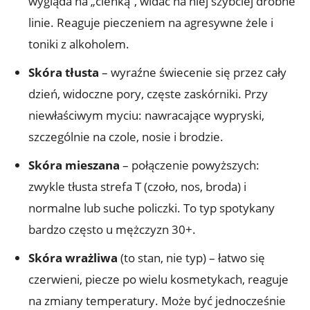
wygląda na „cienką”, widać na niej szybciej drobne
linie. Reaguje pieczeniem na agresywne żele i
toniki z alkoholem.
Skóra tłusta
– wyraźne świecenie się przez cały
dzień, widoczne pory, częste zaskórniki. Przy
niewłaściwym myciu: nawracające wypryski,
szczególnie na czole, nosie i brodzie.
Skóra mieszana
– połączenie powyższych:
zwykle tłusta strefa T (czoło, nos, broda) i
normalne lub suche policzki. To typ spotykany
bardzo często u mężczyzn 30+.
Skóra wrażliwa
(to stan, nie typ) – łatwo się
czerwieni, piecze po wielu kosmetykach, reaguje
na zmiany temperatury. Może być jednocześnie