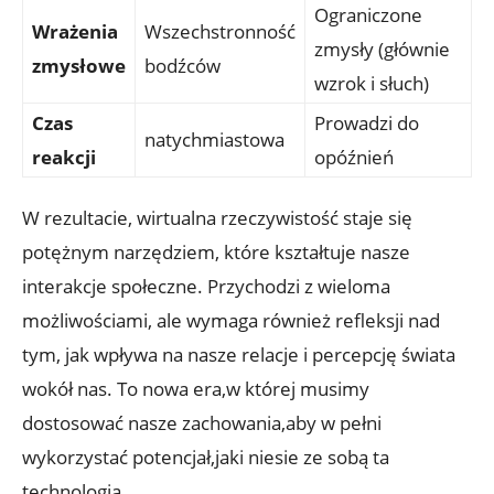
Ograniczone‍
Wrażenia
Wszechstronność
zmysły‌ (głównie⁤
‌zmysłowe
⁣bodźców
wzrok i‍ słuch)
Czas
Prowadzi do
natychmiastowa
reakcji
⁤opóźnień
W rezultacie, wirtualna ‌rzeczywistość staje się‍
potężnym narzędziem, które kształtuje ⁢nasze
interakcje⁣ społeczne. Przychodzi z​ wieloma
możliwościami, ale wymaga również refleksji nad
tym, jak wpływa⁢ na nasze relacje i​ percepcję świata
wokół nas. To nowa era,w której⁤ musimy
dostosować nasze zachowania,aby ⁤w pełni
wykorzystać ⁢potencjał,jaki niesie ze ​sobą ta​
technologia.