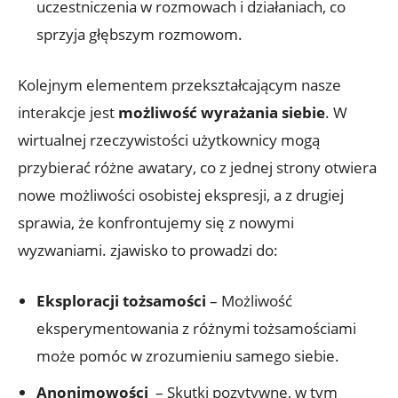
uczestniczenia w rozmowach ⁢i⁤ działaniach, co
sprzyja głębszym rozmowom.
Kolejnym ‌elementem przekształcającym ‌nasze
interakcje jest
możliwość⁢ wyrażania siebie
.⁤ W
wirtualnej rzeczywistości​ użytkownicy ‍mogą
przybierać ⁢różne awatary, co z ⁤jednej strony‍ otwiera⁤
nowe ⁢możliwości osobistej ekspresji, a ⁤z drugiej
sprawia, że konfrontujemy⁣ się ⁣z‌ nowymi
wyzwaniami. zjawisko to ‌prowadzi do:
Eksploracji tożsamości
– Możliwość
eksperymentowania z ​różnymi tożsamościami
⁣może pomóc⁢ w zrozumieniu ⁢samego siebie.
Anonimowości
⁣ – ⁤Skutki⁤ pozytywne, ‍w tym