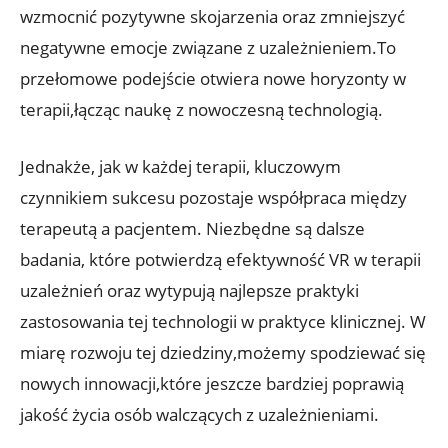
wzmocnić ⁤pozytywne skojarzenia⁢ oraz zmniejszyć
negatywne emocje⁣ związane ⁢z ‌uzależnieniem.To​
przełomowe podejście otwiera⁣ nowe ​horyzonty w⁤
terapii,łącząc ​naukę z nowoczesną technologią.
Jednakże, jak w każdej terapii, ‍kluczowym
czynnikiem‍ sukcesu pozostaje współpraca między
terapeutą a pacjentem. Niezbędne są dalsze
‌badania, które potwierdzą efektywność VR w⁣ terapii
uzależnień ‌oraz ​wytypują najlepsze ‌praktyki
zastosowania tej ⁢technologii w praktyce klinicznej. W
miarę rozwoju tej ​dziedziny,możemy spodziewać się‌
nowych innowacji,które jeszcze⁢ bardziej ⁤poprawią
jakość życia‌ osób walczących⁣ z⁤ uzależnieniami.