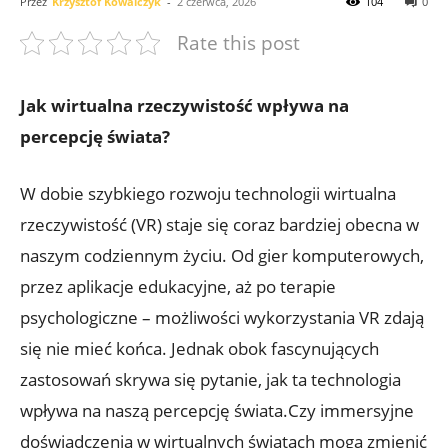
Przez
Krzysztof Kowalczyk
-
2 czerwca, 2026
104
0
Rate this post
Jak ‍wirtualna rzeczywistość wpływa​ na
percepcję ‌świata?
W⁤ dobie szybkiego rozwoju technologii wirtualna‌
rzeczywistość (VR) staje ‌się ​coraz ⁤bardziej obecna w
naszym codziennym życiu.⁣ Od gier komputerowych,
przez ⁣aplikacje⁣ edukacyjne, ‌aż po terapie
psychologiczne – możliwości wykorzystania VR zdają
⁢się nie mieć końca. Jednak ‍obok ⁢fascynujących​
zastosowań skrywa się ‌pytanie,⁣ jak ta technologia
wpływa na ⁤naszą percepcję świata.Czy‌ immersyjne
doświadczenia w⁤ wirtualnych światach⁣ mogą zmienić