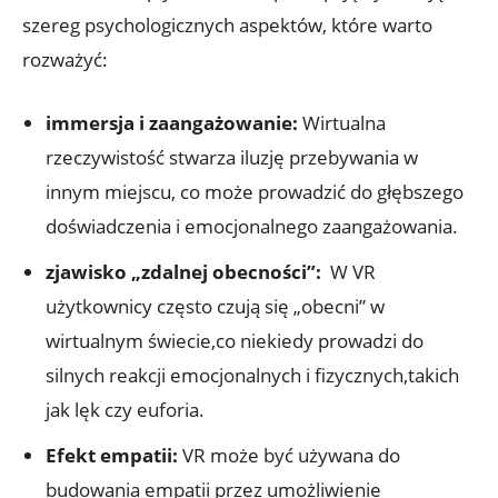
⁤szereg psychologicznych‍ aspektów, ‌które warto
⁣rozważyć:
immersja i ⁢zaangażowanie:
Wirtualna
rzeczywistość stwarza iluzję‌ przebywania w
innym miejscu, ⁢co‌ może ​prowadzić do ‌głębszego
⁤doświadczenia ⁣i emocjonalnego zaangażowania.
zjawisko „zdalnej obecności”:
⁤ W VR
użytkownicy często czują się „obecni” w
wirtualnym świecie,co⁢ niekiedy ⁣prowadzi do
silnych reakcji emocjonalnych i‌ fizycznych,takich
⁣jak lęk czy euforia.
Efekt empatii:
VR może być ⁢używana ⁢do​
budowania empatii ⁢przez umożliwienie​