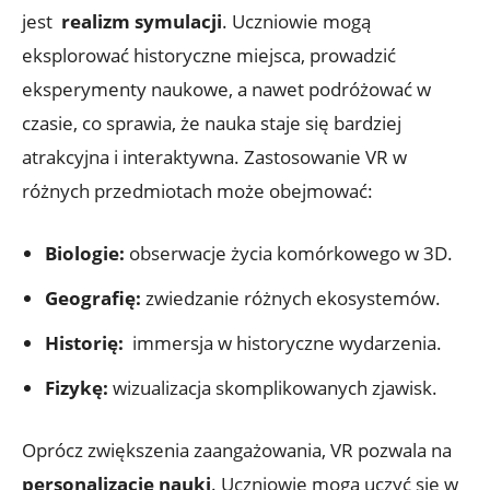
jest ⁣
realizm symulacji
. Uczniowie mogą
⁤eksplorować historyczne miejsca, prowadzić
eksperymenty naukowe, a ​nawet podróżować w‍
czasie,⁣ co sprawia, że ​​nauka staje się⁤ bardziej
atrakcyjna⁢ i interaktywna. Zastosowanie VR w
różnych przedmiotach może obejmować:
Biologie:
⁣obserwacje ⁢życia komórkowego w 3D.
Geografię:
zwiedzanie‍ różnych ekosystemów.
Historię:
⁣ immersja w⁤ historyczne wydarzenia.
Fizykę:
wizualizacja skomplikowanych ​zjawisk.
Oprócz⁢ zwiększenia zaangażowania, VR pozwala na ⁢
personalizację nauki
. Uczniowie mogą ​uczyć się⁢ w