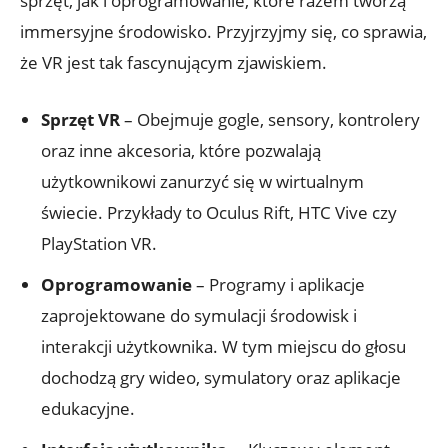
sprzęt,‌ jak i ‍oprogramowanie, ⁣które razem tworzą
immersyjne środowisko. Przyjrzyjmy się,⁤ co sprawia,
że VR jest tak⁢ fascynującym zjawiskiem.
Sprzęt VR
– Obejmuje gogle, sensory, kontrolery
oraz inne​ akcesoria, które⁣ pozwalają
użytkownikowi zanurzyć się w wirtualnym‍
świecie.‍ Przykłady‍ to Oculus Rift,⁣ HTC ​Vive ⁢czy
PlayStation ​VR.
Oprogramowanie
– ​Programy i aplikacje
zaprojektowane do symulacji⁤ środowisk i
‍interakcji użytkownika. W tym miejscu do głosu
dochodzą gry wideo, symulatory oraz aplikacje
edukacyjne.