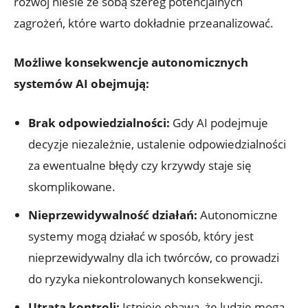
rozwój niesie ze sobą szereg potencjalnych
zagrożeń, które warto dokładnie przeanalizować.
Możliwe konsekwencje autonomicznych
systemów AI obejmują:
Brak odpowiedzialności:
Gdy‌ AI ‍podejmuje
decyzje niezależnie, ustalenie odpowiedzialności
za ewentualne błędy czy krzywdy staje‍ się
skomplikowane.
Nieprzewidywalność działań:
⁣Autonomiczne
systemy mogą działać w sposób, który jest
⁢nieprzewidywalny dla ich twórców,⁢ co prowadzi
do ryzyka niekontrolowanych⁢ konsekwencji.
Utrata kontroli:
Istnieje⁢ obawa,‌ że ludzie mogą