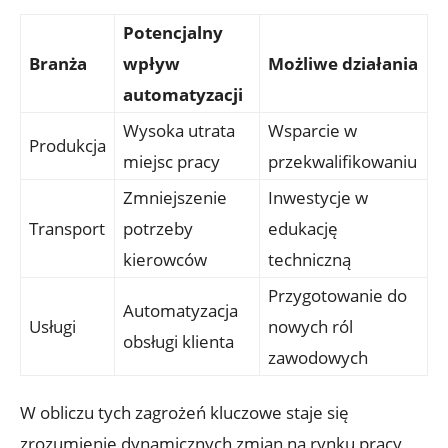
Potencjalny
Branża
wpływ
Możliwe działania
automatyzacji
Wysoka utrata
Wsparcie w
Produkcja
miejsc pracy
przekwalifikowaniu
Zmniejszenie
Inwestycje ​w
Transport
⁤potrzeby
edukację
kierowców
‍techniczną
Przygotowanie do
Automatyzacja‍
Usługi
nowych ról
obsługi‌ klienta
zawodowych
W⁣ obliczu​ tych zagrożeń kluczowe staje się
⁢zrozumienie dynamicznych zmian na rynku‍ pracy