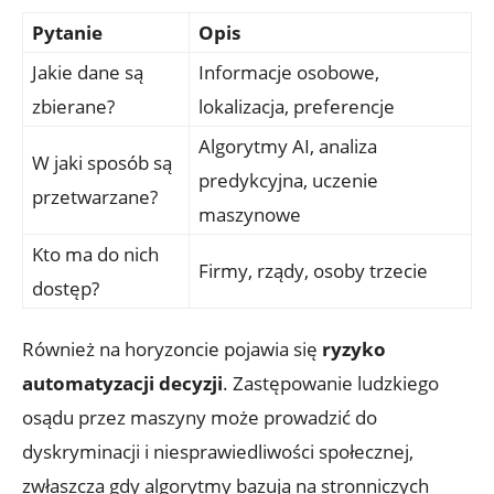
Pytanie
Opis
Jakie dane ⁢są
Informacje osobowe,
zbierane?
lokalizacja, preferencje
Algorytmy AI, ⁢analiza
W jaki sposób są
predykcyjna, ⁤uczenie
przetwarzane?
maszynowe
Kto ma do⁣ nich
Firmy, rządy,⁣ osoby ⁣trzecie
dostęp?
Również na horyzoncie pojawia się‌
ryzyko
automatyzacji decyzji
. Zastępowanie ludzkiego
osądu przez maszyny może prowadzić do
dyskryminacji i niesprawiedliwości społecznej,
zwłaszcza gdy algorytmy‌ bazują na ⁣stronniczych