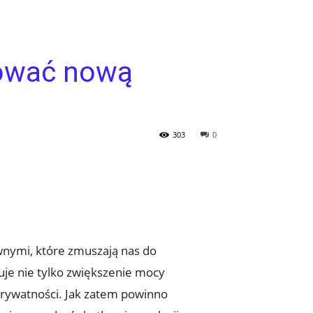
lować nową
303
0
nymi, które zmuszają nas do
uje nie tylko zwiększenie mocy
 prywatności. Jak zatem powinno