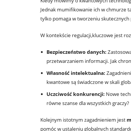
Kiedy mówimy o kwantowych technologia
Jednak mumifikowanie ich w chmurze t
tylko pomaga w tworzeniu skutecznych 
W kontekście regulacji,kluczowe jest r
Bezpieczeństwo danych:
Zastosowa
przetwarzaniem informacji. Jak chro
Własność intelektualna:
Zagadnienia
kwantowe są świadczone w skali globa
Uczciwość konkurencji:
Nowe techn
równe szanse dla wszystkich graczy?
Kolejnym istotnym zagadnieniem jest
m
pomóc w ustaleniu globalnych standard