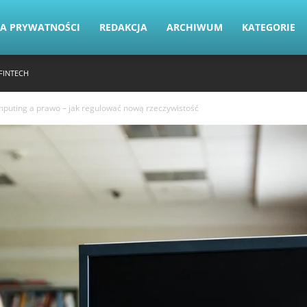
KA PRYWATNOŚCI
REDAKCJA
ARCHIWUM
KATEGORIE
FINTECH
uting a prawo – jak regulować nową rzeczywistość