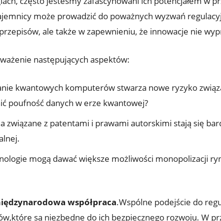
ch, często jesteśmy zafascynowani ich potencjałem w pr
ajemnicy może prowadzić do poważnych wyzwań regulacyjn
przepisów, ale także w zapewnieniu, że innowacje nie wy
ozważenie następujących aspektów:
nie kwantowych komputerów stwarza nowe ryzyko związ
nić poufność danych w erze kwantowej?
 związane z patentami i prawami autorskimi stają się bar
lnej.
ologie mogą dawać większe możliwości monopolizacji rynk
iędzynarodowa współpraca
.Wspólne podejście do reg
ów,które są niezbędne do ich bezpiecznego rozwoju. W pr