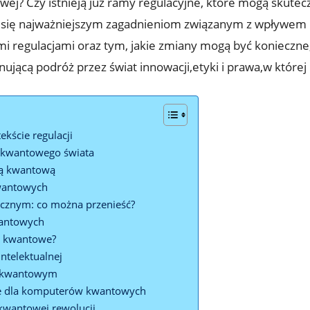
? Czy istnieją już ramy regulacyjne, które mogą skutecz
my się najważniejszym zagadnieniom związanym z wpływ
mi regulacjami oraz tym, jakie zmiany mogą być konieczne
cynującą podróż przez świat innowacji,etyki i prawa,w któr
kście regulacji
 kwantowego świata
ią kwantową
kwantowych
gicznym: co można przenieść?
antowych
ie kwantowe?
ntelektualnej
e kwantowym
e dla komputerów kwantowych
 kwantowej rewolucji