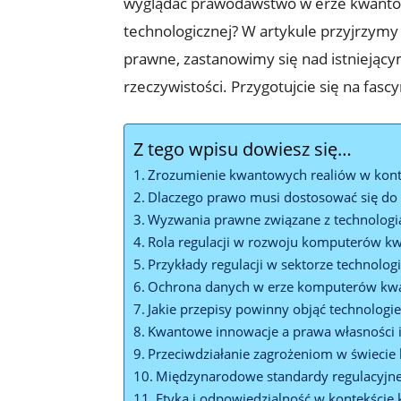
wyglądać prawodawstwo w erze kwantowej
technologicznej? W artykule przyjrzy
prawne, zastanowimy się nad istniejący
rzeczywistości. Przygotujcie się na fas
Z tego wpisu dowiesz się…
Zrozumienie kwantowych realiów w konte
Dlaczego prawo musi dostosować się do
Wyzwania prawne związane z technolog
Rola regulacji w rozwoju komputerów 
Przykłady regulacji w sektorze technolo
Ochrona danych w erze komputerów kw
Jakie przepisy powinny objąć technolog
Kwantowe innowacje a prawa własności i
Przeciwdziałanie zagrożeniom w świeci
Międzynarodowe standardy regulacyjn
Etyka i odpowiedzialność w kontekście