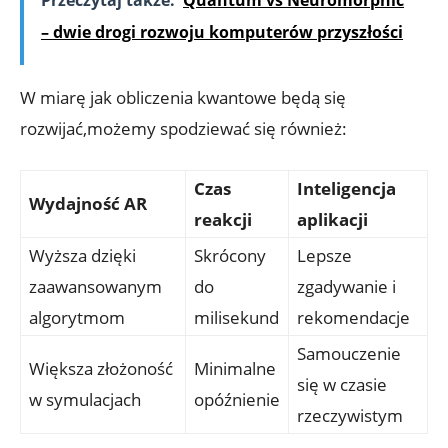
– dwie drogi rozwoju komputerów przyszłości
W miarę jak obliczenia kwantowe będą się
rozwijać,możemy spodziewać się również:
Czas
Inteligencja
Wydajność AR
reakcji
aplikacji
Wyższa dzięki
Skrócony
Lepsze
zaawansowanym
do
zgadywanie i
algorytmom
milisekund
rekomendacje
Samouczenie
Większa złożoność
Minimalne
się w czasie
w symulacjach
opóźnienie
rzeczywistym